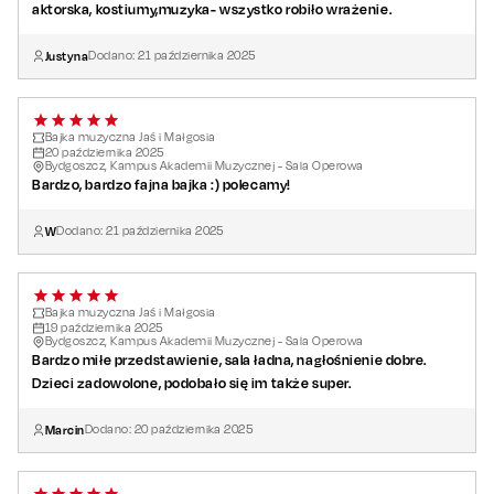
aktorska, kostiumy,muzyka- wszystko robiło wrażenie.
Justyna
Dodano:
21
października
2025
Bajka muzyczna Jaś i Małgosia
20
października
2025
Bydgoszcz, Kampus Akademii Muzycznej - Sala Operowa
Bardzo, bardzo fajna bajka :) polecamy!
W
Dodano:
21
października
2025
Bajka muzyczna Jaś i Małgosia
19
października
2025
Bydgoszcz, Kampus Akademii Muzycznej - Sala Operowa
Bardzo miłe przedstawienie, sala ładna, nagłośnienie dobre.
Dzieci zadowolone, podobało się im także super.
Marcin
Dodano:
20
października
2025