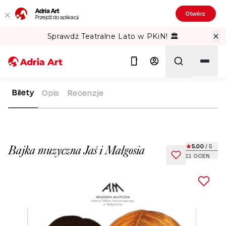
Adria Art
Otwórz
Przejdź do aplikacji
Sprawdź Teatralne Lato w PKiN! 🏛️
Bilety
Opis
Recenzje
ADRIA ART
REPERTUAR
BAJKA MUZYCZNA JAŚ I MAŁGOSI
Szukaj
5.00
/ 5
Bajka muzyczna Jaś i Małgosia
11
OCEN