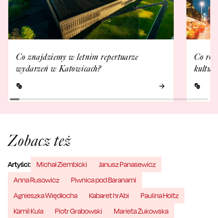
Co znajdziemy w letnim repertuarze
Co rob
wydarzeń w Katowicach?
kultur
Zobacz też
Artyści:
Michał Ziembicki
Janusz Panasewicz
Anna Rusowicz
Piwnica pod Baranami
Agnieszka Więdłocha
Kabaret hrAbi
Paulina Holtz
Kamil Kula
Piotr Grabowski
Marieta Żukowska