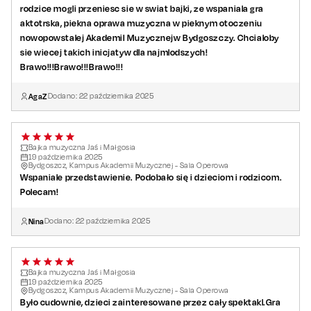
rodzice mogli przeniesc sie w swiat bajki, ze wspaniala gra
Skład aktorski:
aktotrska, piekna oprawa muzyczna w pieknym otoczeniu
nowopowstalej AkademiI Muzycznejw Bydgoszczy. Chcialoby
Magdalena Dzikoń – Małgosia
sie wiecej takich inicjatyw dla najmlodszych!
Stanisław Świdziński – Jaś
Brawo!!!Brawo!!!Brawo!!!
Michał Kukliński – drwal
Natalia Rudnicka – mama
AgaZ
Dodano:
22
października
2025
Hanna Olak – ptaszek
Jakub Skruszewicz – wilk
Jadwiga Kondracka – Baba Jaga
Bajka muzyczna Jaś i Małgosia
19
października
2025
Zespół taneczny: Marta Dziubich, Aleksandra Jasińska, Ilona
Bydgoszcz, Kampus Akademii Muzycznej - Sala Operowa
Wspaniale przedstawienie. Podobało się i dzieciom i rodzicom.
Pawłowska, Karolina Podwysocka, Ada Ropela, Aleksandra
Polecam!
Szafarewicz, Agata Śliwińska, Karolina Witwicka
Zespół instrumentalny:
Nina
Dodano:
22
października
2025
Marcelina Jędrzejowska – skrzypce
Aleksandra Jasinowicz – flet
Michał Lipski – fortepian
Bajka muzyczna Jaś i Małgosia
19
października
2025
Bydgoszcz, Kampus Akademii Muzycznej - Sala Operowa
Było cudownie, dzieci zainteresowane przez cały spektakl.Gra