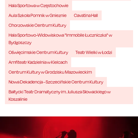
Hala Sportowa w Częstochowie
Aula Szkoła Pomnik w Gnieznie
Cavatina Hall
Chorzowskie Centrum Kultury
Hala Sportowo-Widowiskowa "Immobile Łuczniczka" w
Bydgoszczy
Oświęcimskie Centrum Kultury
Teatr Wielki w Łodzi
Amfiteatr Kadzielnia w Kielcach
Centrum Kultury w Grodzisku Mazowieckim
Nowa Dekadencja - Szczecińskie Centrum Kultury
Bałtycki Teatr Dramatyczny im. Juliusza Słowackiego w
Koszalinie