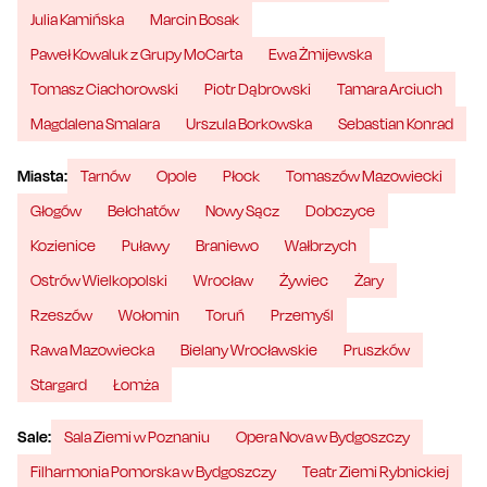
Julia Kamińska
Marcin Bosak
Paweł Kowaluk z Grupy MoCarta
Ewa Żmijewska
Tomasz Ciachorowski
Piotr Dąbrowski
Tamara Arciuch
Magdalena Smalara
Urszula Borkowska
Sebastian Konrad
Miasta:
Tarnów
Opole
Płock
Tomaszów Mazowiecki
Głogów
Bełchatów
Nowy Sącz
Dobczyce
Kozienice
Puławy
Braniewo
Wałbrzych
Ostrów Wielkopolski
Wrocław
Żywiec
Żary
Rzeszów
Wołomin
Toruń
Przemyśl
Rawa Mazowiecka
Bielany Wrocławskie
Pruszków
Stargard
Łomża
Sale:
Sala Ziemi w Poznaniu
Opera Nova w Bydgoszczy
Filharmonia Pomorska w Bydgoszczy
Teatr Ziemi Rybnickiej