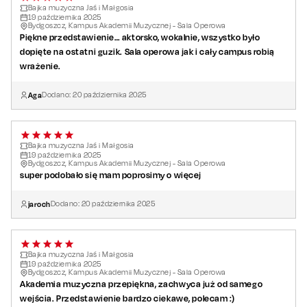
Bajka muzyczna Jaś i Małgosia
19
października
2025
Bydgoszcz, Kampus Akademii Muzycznej - Sala Operowa
Piękne przedstawienie… aktorsko, wokalnie, wszystko było
dopięte na ostatni guzik. Sala operowa jak i cały campus robią
wrażenie.
Aga
Dodano:
20
października
2025
Bajka muzyczna Jaś i Małgosia
19
października
2025
Bydgoszcz, Kampus Akademii Muzycznej - Sala Operowa
super podobało się mam poprosimy o więcej
jaroch
Dodano:
20
października
2025
Bajka muzyczna Jaś i Małgosia
19
października
2025
Bydgoszcz, Kampus Akademii Muzycznej - Sala Operowa
Akademia muzyczna przepiękna, zachwyca już od samego
wejścia. Przedstawienie bardzo ciekawe, polecam :)