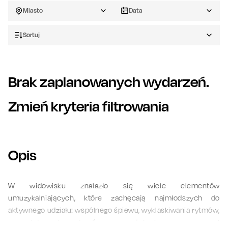
Miasto
Data
Sortuj
Brak zaplanowanych wydarzeń.
Zmień kryteria filtrowania
Opis
W widowisku znalazło się wiele elementów
umuzykalniających, które zachęcają najmłodszych do
aktywnego udziału: wspólnego śpiewu, wyklaskiwania rytmów,
zapamiętywania motywów oraz podążania za muzycznymi