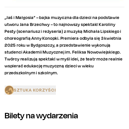
„Jaś i Małgosia” – bajka muzyczna dla dzieci na podstawie
utworu Jana Brzechwy – to najnowszy spektakl Karoliny
Pesty (scenariusz i reżyseria) z muzyką Michała Lipskiego i
choreografią Anny Konopki. Premiera odbyła się 3 kwietnia
2025 roku w Bydgoszczy, a przedstawienie wykonują
studenci Akademii Muzycznej im. Feliksa Nowowiejskiego.
Twórcy realizują spektakl w myśl idei, że teatr może realnie
wspierać edukację muzyczną dzieci w wieku
przedszkolnym i szkolnym.
SZTUKA KORZYŚCI
Bilety na wydarzenia