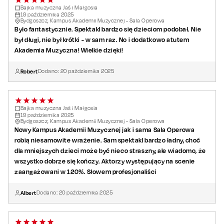
Bajka muzyczna Jaś i Małgosia
19
października
2025
Bydgoszcz, Kampus Akademii Muzycznej - Sala Operowa
Było fantastycznie. Spektakl bardzo się dzieciom podobał. Nie
był długi, nie był krótki - w sam raz. No i dodatkowo atutem
Akademia Muzyczna! Wielkie dzięki!
Robert
Dodano:
20
października
2025
Bajka muzyczna Jaś i Małgosia
19
października
2025
Bydgoszcz, Kampus Akademii Muzycznej - Sala Operowa
Nowy Kampus Akademii Muzycznej jak i sama Sala Operowa
robią niesamowite wrażenie. Sam spektakl bardzo ładny, choć
dla mniejszych dzieci może być nieco straszny, ale wiadomo, że
wszystko dobrze się kończy. Aktorzy występujący na scenie
zaangażowani w 120%. Słowem profesjonaliści
Albert
Dodano:
20
października
2025