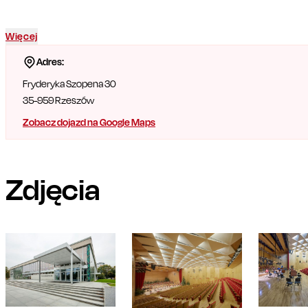
Więcej
Adres:
Fryderyka Szopena 30
35-959
Rzeszów
Zobacz dojazd na Google Maps
Zdjęcia