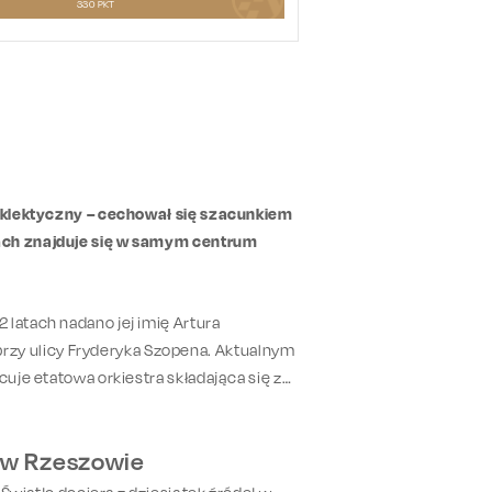
330
PKT
ł eklektyczny – cechował się szacunkiem
mach znajduje się w samym centrum
 latach nadano jej imię Artura
zy ulicy Fryderyka Szopena. Aktualnym
cuje etatowa orkiestra składająca się z
j w Rzeszowie