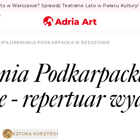
to w Warszawie? Sprawdź Teatralne Lato w Pałacu Kultury! 
Miasto
E
FILHARMONIA PODKARPACKA W RZESZOWIE
Kategoria
nia Podkarpac
Szukaj
e
- repertuar wy
SZTUKA KORZYŚCI