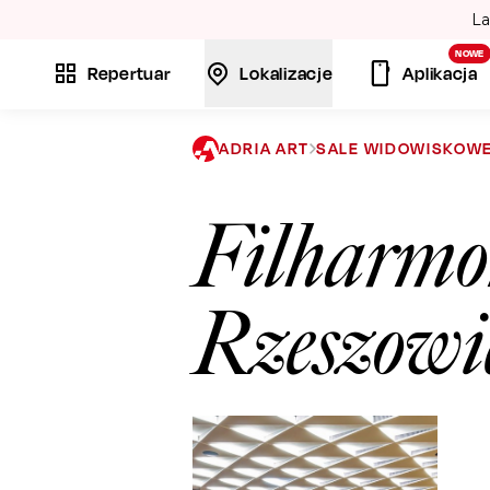
La
NOWE
Repertuar
Lokalizacje
Aplikacja
ADRIA ART
SALE WIDOWISKOW
Filharmo
Rzeszowi