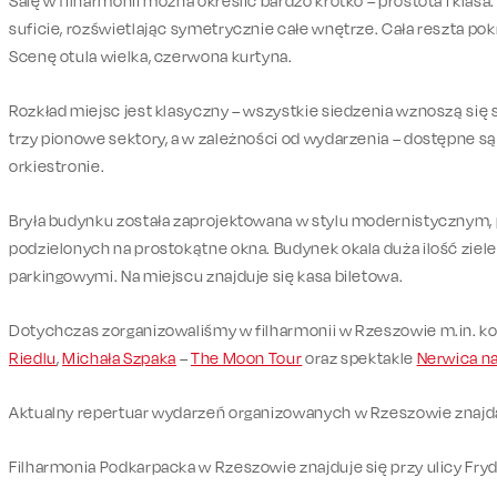
Salę w filharmonii można określić bardzo krótko – prostota i klasa.
suficie, rozświetlając symetrycznie całe wnętrze. Cała reszta po
Scenę otula wielka, czerwona kurtyna.
Rozkład miejsc jest klasyczny – wszystkie siedzenia wznoszą się
trzy pionowe sektory, a w zależności od wydarzenia – dostępne są
orkiestronie.
Bryła budynku została zaprojektowana w stylu modernistycznym,
podzielonych na prostokątne okna. Budynek okala duża ilość ziele
parkingowymi. Na miejscu znajduje się kasa biletowa.
Dotychczas zorganizowaliśmy w filharmonii w Rzeszowie m.in. k
Riedlu
,
Michała Szpaka
–
The Moon Tour
oraz spektakle
Nerwica n
Aktualny repertuar wydarzeń organizowanych w Rzeszowie znaj
Filharmonia Podkarpacka w Rzeszowie znajduje się przy ulicy Fr