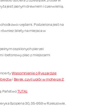
 Światło dociera z dziesiątek źródeł w
kryta jest jasnym drewnem i czerwienią.
 schodkowo rzędami. Podzielona jest na
 również bilety na miejsca w
 pełnym oszklonych pierzei
ni i betonowy plac z miejscami
oncerty
Wspomnienie o Ryszardzie
atręctw
i
Berek, czyli upiór w moherze 2
.
dą Państwo
TUTAJ
.
yderyka Szopena 30, 35-959 w Rzeszowie.