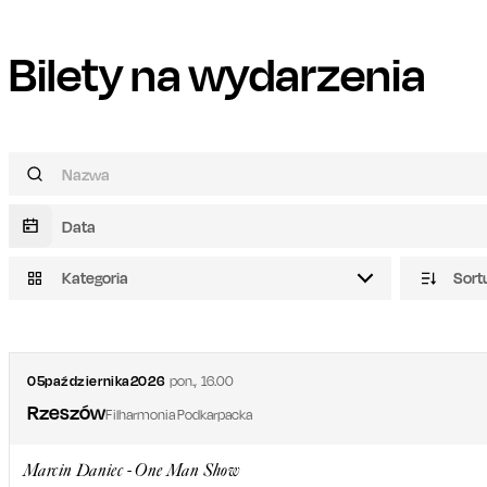
Bilety na wydarzenia
Kategoria
Sort
05
października
2026
pon.
,
16.00
Rzeszów
Filharmonia Podkarpacka
Marcin Daniec - One Man Show