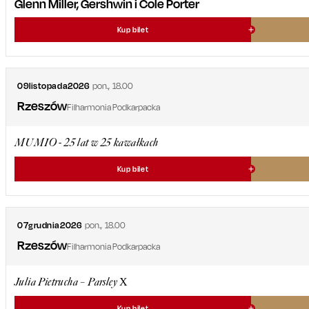
Glenn Miller, Gershwin i Cole Porter
Kup bilet
09
listopada
2026
pon.
,
18.00
Rzeszów
Filharmonia Podkarpacka
MUMIO - 25 lat w 25 kawałkach
Kup bilet
07
grudnia
2026
pon.
,
18.00
Rzeszów
Filharmonia Podkarpacka
Julia Pietrucha – Parsley X
Kup bilet