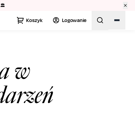
🏛️
Koszyk
Logowanie
ka w
darzeń