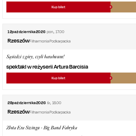
Kup bilet
12
października
2026
pon.
,
17.00
Rzeszów
Filharmonia Podkarpacka
Sąsiedzi z góry, czyli barabuum!
spektakl w reżyserii Artura Barcisia
Kup bilet
28
października
2026
śr.
,
18.00
Rzeszów
Filharmonia Podkarpacka
Złota Era Swingu - Big Band Fabryka