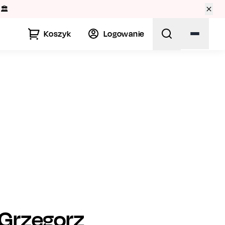
🏛️
Koszyk
Logowanie
Grzegorz