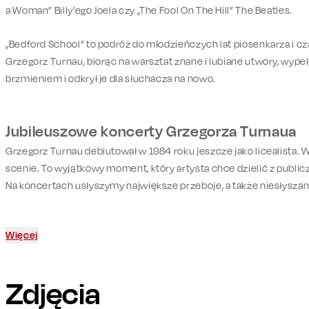
a Woman” Billy’ego Joela czy „The Fool On The Hill” The Beatles.
„Bedford School” to podróż do młodzieńczych lat piosenkarza i cz
Grzegorz Turnau, biorąc na warsztat znane i lubiane utwory, wypeł
brzmieniem i odkrył je dla słuchacza na nowo.
Jubileuszowe koncerty Grzegorza Turnaua
Grzegorz Turnau debiutował w 1984 roku jeszcze jako licealista. W
scenie. To wyjątkowy moment, który artysta chce dzielić z publi
Na koncertach usłyszymy największe przeboje, a także niesłyszan
Więcej
Zdjęcia