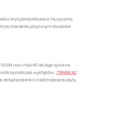
asów brytyjskiej edukacji muzycznej.
nił je charakterystycznym dla siebie
 2024 roku mija 40 lat jego życia na
cznością podczas występów: „
TRASA XL
”.
e dotąd piosenki z nadchodzącej płyty.