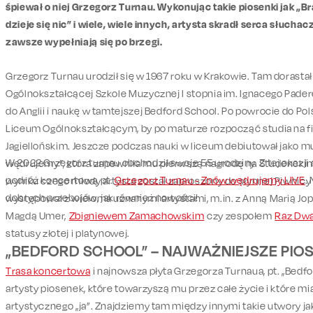
śpiewał o niej Grzegorz Turnau. Wykonując takie piosenki jak „B
dzieje się nic” i wiele, wiele innych, artysta skradł serca słuchac
zawsze wypełniają się po brzegi.
Grzegorz Turnau urodził się w 1967 roku w Krakowie. Tam dorastał
Ogólnokształcącej Szkole Muzycznej I stopnia im. Ignacego Pade
do Anglii i naukę w tamtejszej Bedford School. Po powrocie do Po
Liceum Ogólnokształcącym, by po maturze rozpocząć studia na filo
Jagiellońskim. Jeszcze podczas nauki w liceum debiutował jako 
W 2022 Grzegorz turnau obchodził swoje 55 urodziny. Z tej okazji
wędrujemy”, która zapewniła mu pierwszą nagrodę na Studenckim
podróż koncertową pt.
Grzegorz Turnau - Znów wędrujemy LIVE
.
wyniku czego młody artysta został zaproszony do słynnej Piwnic
dobrych przebojów, jak również nowości!
występował z wieloma uznanymi artystami, m.in. z Anną Marią J
Magdą Umer,
Zbigniewem Zamachowskim
czy zespołem
Raz Dwa
statusy złotej i platynowej.
„BEDFORD SCHOOL” – NAJWAŻNIEJSZE PIO
Trasa koncertowa
i najnowsza płyta Grzegorza Turnaua, pt. „Bedfo
artysty piosenek, które towarzyszą mu przez całe życie i które mi
artystycznego „ja”. Znajdziemy tam między innymi takie utwory ja