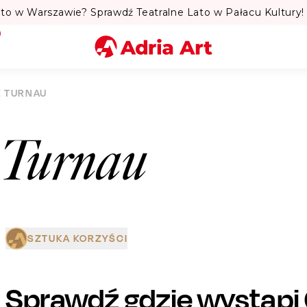
to w Warszawie? Sprawdź Teatralne Lato w Pałacu Kultury! 
Miasto
 TURNAU
Kategoria
 Turnau
Szukaj
SZTUKA KORZYŚCI
Sprawdź gdzie wystąpi