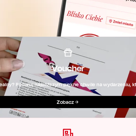
Voucher
alny? Podaruj najbliższym piękne chwile na wydarzeniu, kt
Zobacz