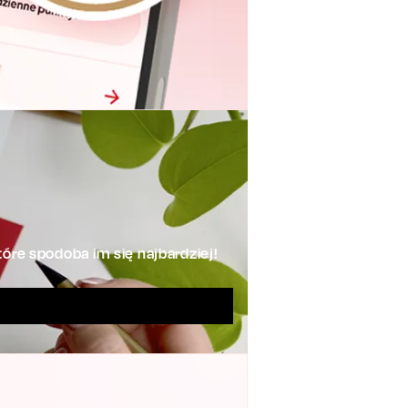
óre spodoba im się najbardziej!