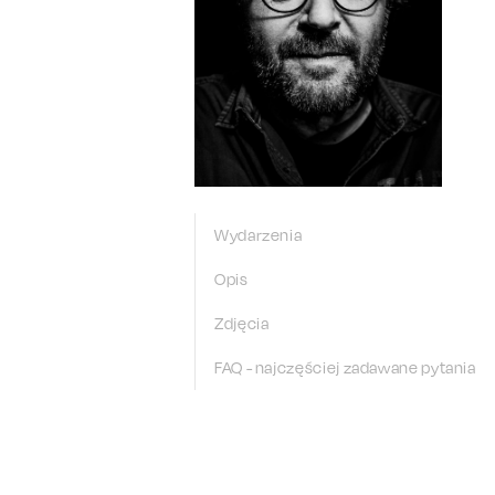
Wydarzenia
Opis
Zdjęcia
FAQ - najczęściej zadawane pytania