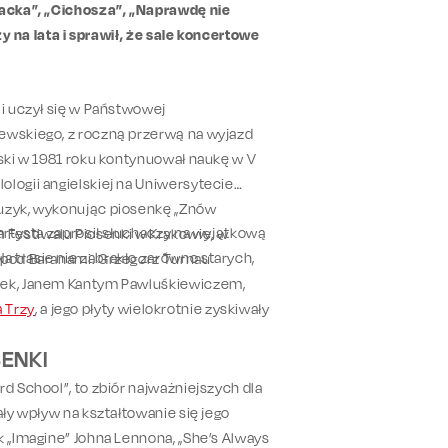
racka”, „Cichosza”, „Naprawdę nie
zy na lata i sprawił, że sale koncertowe
 i uczył się w Państwowej
rewskiego, z roczną przerwą na wyjazd
lski w 1981 roku kontynuował naukę w V
logii angielskiej na Uniwersytecie
muzyk, wykonując piosenkę „Znów
 artysta zaprosił słuchaczy na wyjątkową
 Festiwalu Piosenki w Krakowie, w
 Na trasie nie zabrakło zarówno starych,
y pod Baranami. Grzegorz Turnau
opek, Janem Kantym Pawluśkiewiczem,
 Trzy
, a jego płyty wielokrotnie zyskiwały
SENKI
rd School”, to zbiór najważniejszych dla
ały wpływ na kształtowanie się jego
k „Imagine” Johna Lennona, „She’s Always