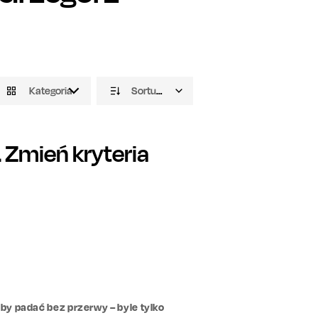
Kategoria
Sortuj domyślnie
Zmień kryteria
łby padać bez przerwy – byle tylko