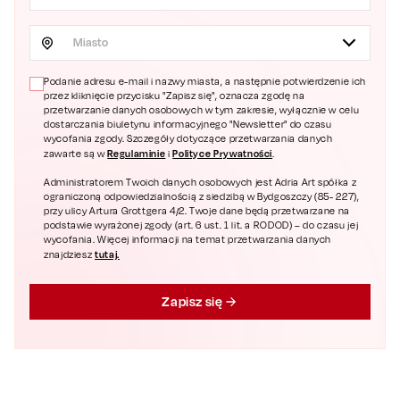
Miasto
Podanie adresu e-mail i nazwy miasta, a następnie potwierdzenie ich
przez kliknięcie przycisku "Zapisz się", oznacza zgodę na
przetwarzanie danych osobowych w tym zakresie, wyłącznie w celu
dostarczania biuletynu informacyjnego "Newsletter" do czasu
wycofania zgody. Szczegóły dotyczące przetwarzania danych
Regulaminie
Polityce Prywatności
zawarte są w
i
.
Administratorem Twoich danych osobowych jest Adria Art spółka z
ograniczoną odpowiedzialnością z siedzibą w Bydgoszczy (85- 227),
przy ulicy Artura Grottgera 4/2. Twoje dane będą przetwarzane na
podstawie wyrażonej zgody (art. 6 ust. 1 lit. a RODOD) – do czasu jej
wycofania. Więcej informacji na temat przetwarzania danych
tutaj.
znajdziesz
Zapisz się