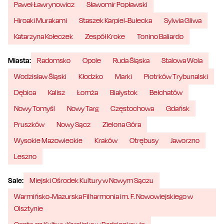
Paweł Ławrynowicz
Sławomir Popławski
Hiroaki Murakami
Staszek Karpiel-Bułecka
Sylwia Gliwa
Katarzyna Kołeczek
Zespół Kroke
Tonino Baliardo
Miasta:
Radomsko
Opole
Ruda Śląska
Stalowa Wola
Wodzisław Śląski
Kłodzko
Marki
Piotrków Trybunalski
Dębica
Kalisz
Łomża
Białystok
Bełchatów
Nowy Tomyśl
Nowy Targ
Częstochowa
Gdańsk
Pruszków
Nowy Sącz
Zielona Góra
Wysokie Mazowieckie
Kraków
Otrębusy
Jaworzno
Leszno
Sale:
Miejski Ośrodek Kultury w Nowym Sączu
Warmińsko-Mazurska Filharmonia im. F. Nowowiejskiego w
Olsztynie