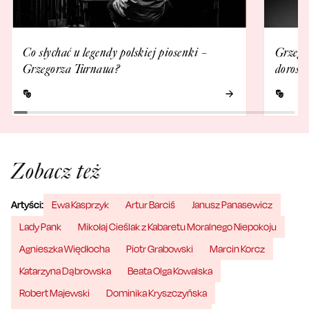
Co słychać u legendy polskiej piosenki –
Grzego
Grzegorza Turnaua?
dorosły
Zobacz też
Artyści:
Ewa Kasprzyk
Artur Barciś
Janusz Panasewicz
Lady Pank
Mikołaj Cieślak z Kabaretu Moralnego Niepokoju
Agnieszka Więdłocha
Piotr Grabowski
Marcin Korcz
Katarzyna Dąbrowska
Beata Olga Kowalska
Robert Majewski
Dominika Kryszczyńska