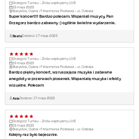
Grzegorz Turnau - Znów wędrujemy LIVE
15
maja
2023
Białystok, Opera i Filharmonia Podlaska - ul. Odeska
Super koncert!!! Bardzo polecam. Wspaniali muzycy, Pan
Grzegorz bardzo zabawny :) ogólnie świetne wydarzenie.
Beata
Dodano:
17
maja
2023
Grzegorz Turnau - Znów wędrujemy LIVE
15
maja
2023
Białystok, Opera i Filharmonia Podlaska - ul. Odeska
Bardzo piękny koncert, wzruszająca muzyka i zabawne
anegdoty w przerwach piosenek. Wspaniałą muzyka i efekty
wizualne. Polecam
Asia
Dodano:
17
maja
2023
Grzegorz Turnau - Znów wędrujemy LIVE
15
maja
2023
Białystok, Opera i Filharmonia Podlaska - ul. Odeska
Kolejny raz było bajecznie.