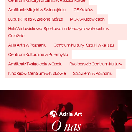
Centrum Kultury Karolinka w Radzionkowie
Amfiteatr Miejski w Świnoujściu
ICE Kraków
Lubuski Teatr w Zielonej Górze
MCK w Katowicach
Hala Widowiskowo-Sportowa im. Mieczysława Łopatki w
Gnieźnie
Aula Artis w Poznaniu
Centrum Kultury i Sztuki w Kaliszu
Centrum Kulturalne w Przemyślu
Amfiteatr Tysiąclecia w Opolu
Raciborskie Centrum Kultury
Kino Kijów. Centrum w Krakowie
Sala Ziemi w Poznaniu
O nas