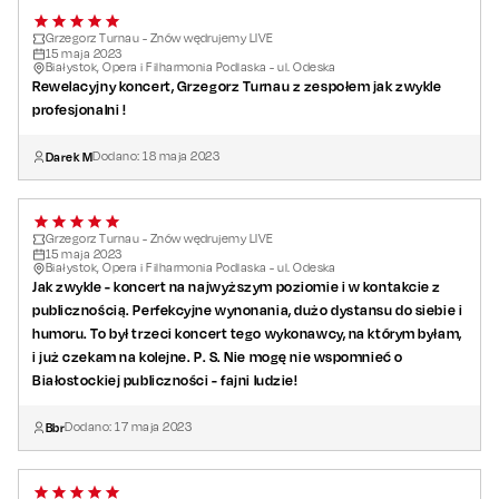
Grzegorz Turnau - Znów wędrujemy LIVE
15
maja
2023
Białystok, Opera i Filharmonia Podlaska - ul. Odeska
Rewelacyjny koncert, Grzegorz Turnau z zespołem jak zwykle
profesjonalni !
Darek M
Dodano:
18
maja
2023
Grzegorz Turnau - Znów wędrujemy LIVE
15
maja
2023
Białystok, Opera i Filharmonia Podlaska - ul. Odeska
Jak zwykle - koncert na najwyższym poziomie i w kontakcie z
publicznością. Perfekcyjne wynonania, dużo dystansu do siebie i
humoru. To był trzeci koncert tego wykonawcy, na którym byłam,
i już czekam na kolejne. P. S. Nie mogę nie wspomnieć o
Białostockiej publiczności - fajni ludzie!
Bbr
Dodano:
17
maja
2023