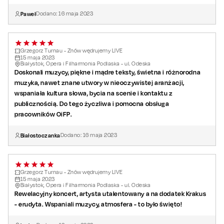
Paweł
Dodano:
16
maja
2023
Grzegorz Turnau - Znów wędrujemy LIVE
15
maja
2023
Białystok, Opera i Filharmonia Podlaska - ul. Odeska
Doskonali muzycy, piękne i mądre teksty, świetna i różnorodna
muzyka, nawet znane utwory w nieoczywistej aranżacji,
wspaniała kultura słowa, bycia na scenie i kontaktu z
publicznością. Do tego życzliwa i pomocna obsługa
pracowników OiFP.
Białostoczanka
Dodano:
16
maja
2023
Grzegorz Turnau - Znów wędrujemy LIVE
15
maja
2023
Białystok, Opera i Filharmonia Podlaska - ul. Odeska
Rewelacyjny koncert, artysta utalentowany a na dodatek Krakus
- erudyta. Wspaniali muzycy, atmosfera - to było święto!