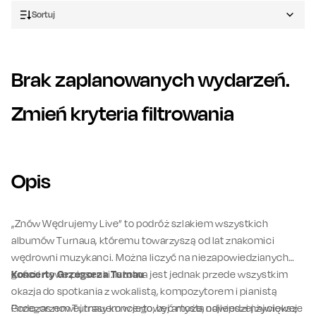
Sortuj
Brak zaplanowanych wydarzeń.
Zmień kryteria filtrowania
Opis
„Znów Wędrujemy Live” to podróż szlakiem wszystkich
albumów Turnaua, któremu towarzyszą od lat znakomici
wędrowni muzykanci. Można liczyć na niezapowiedzianych
gości i nowe piosenki. Istotna jest jednak przede wszystkim
Koncerty Grzegorza Turnau
okazja do spotkania z wokalistą, kompozytorem i pianistą
Grzegorzem Turnauem w jego, być może, najlepszej życiowej
Podczas nowej trasy koncertowej artysta odwiedzi największe