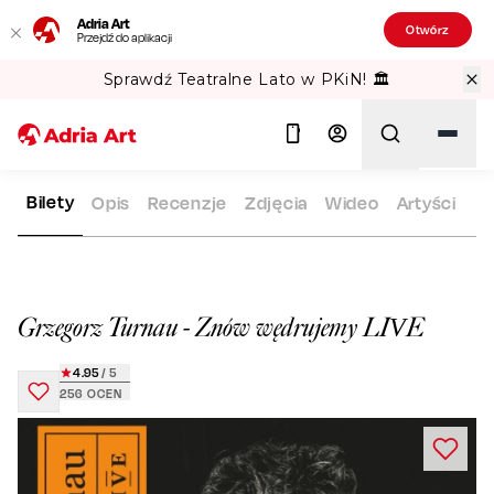
Adria Art
Otwórz
Przejdź do aplikacji
Sprawdź Teatralne Lato w PKiN! 🏛️
Bilety
Opis
Recenzje
Zdjęcia
Wideo
Artyści
ADRIA ART
REPERTUAR
GRZEGORZ TURNAU - ZNÓW WĘDR
Szukaj
Grzegorz Turnau - Znów wędrujemy LIVE
4.95
/ 5
256
OCEN