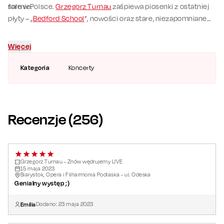
formie.
sale w Polsce.
Grzegorz Turnau
zaśpiewa piosenki z ostatniej
płyty – „
Bedford School
”, nowości oraz stare, niezapomniane
piosenki ze swojego repertuaru.
Więcej
Kategoria
Koncerty
Recenzje (
256
)
Grzegorz Turnau - Znów wędrujemy LIVE
15
maja
2023
Białystok, Opera i Filharmonia Podlaska - ul. Odeska
Genialny występ ;)
Emilia
Dodano:
23
maja
2023