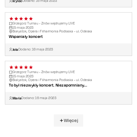
kryloc
Dodano:
16
maja
2023
Grzegorz Turnau - Znów wędrujemy LIVE
15
maja
2023
Białystok, Opera i Filharmonia Podlaska - ul. Odeska
Wspaniały koncert
Jola
Dodano:
16
maja
2023
Grzegorz Turnau - Znów wędrujemy LIVE
15
maja
2023
Białystok, Opera i Filharmonia Podlaska - ul. Odeska
To był niezwykły koncert. Niezapomniany...
Maria
Dodano:
16
maja
2023
Więcej