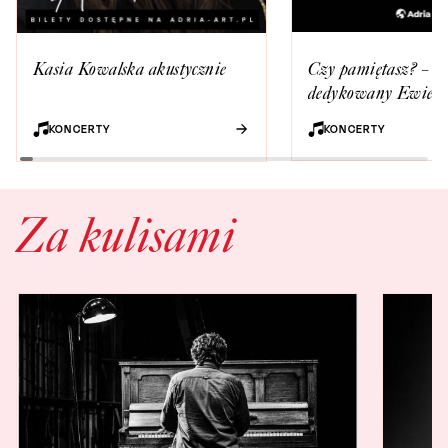
Czy pamiętasz? – ko
Kasia Kowalska akustycznie
dedykowany Ewie 
i Markowi Grechuci
KONCERTY
KONCERTY
wykonaniu Piwnicy
Baranami
Za kulisami