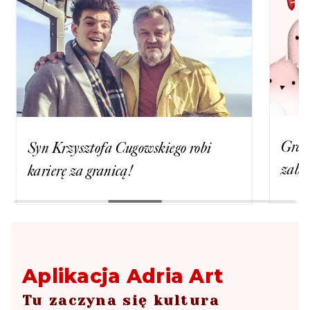
Gra t
Syn Krzysztofa Cugowskiego robi
zabaw
karierę za granicą!
Aplikacja Adria Art
Tu zaczyna się kultura