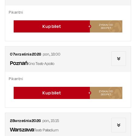
Pikantni
ZYSKAJ OD
Kup bilet
300
PKT
07
września
2026
pon.
,
18:00
Poznań
Kino Teatr Apollo
Pikantni
ZYSKAJ OD
Kup bilet
300
PKT
28
września
2026
pon.
,
15:15
Warszawa
Teatr Palladium