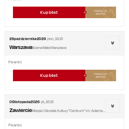
ZYSKAJ OD
Kup bilet
345
PKT
26
października
2026
pon.
,
19:15
Warszawa
Scena Mała Warszawa
Pikantni
ZYSKAJ OD
Kup bilet
345
PKT
06
listopada
2026
pt.
,
16:15
Zawiercie
Miejski Ośrodek Kultury "Centrum" im. Adama Mickiewicza
Pikantni