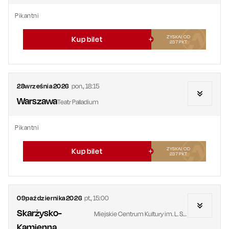
Pikantni
ZYSKAJ OD
Kup bilet
237
PKT
28
września
2026
pon.
,
18:15
Warszawa
Teatr Palladium
Pikantni
ZYSKAJ OD
Kup bilet
237
PKT
09
października
2026
pt.
,
15:00
Skarżysko-
Miejskie Centrum Kultury im. L. Staffa
Kamienna