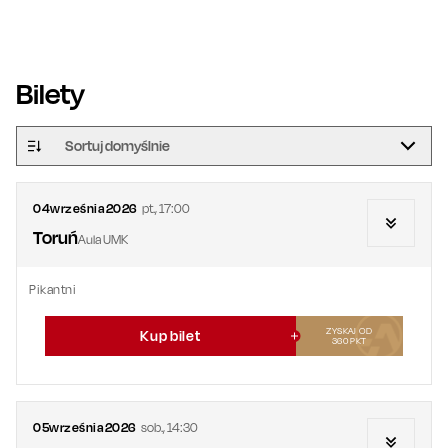
Bilety
Sortuj domyślnie
04
września
2026
pt.
,
17:00
Toruń
Aula UMK
Pikantni
ZYSKAJ OD
Kup bilet
360
PKT
05
września
2026
sob.
,
14:30