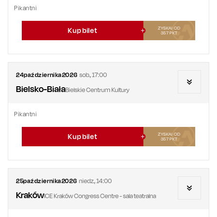
Pikantni
ZYSKAJ OD
Kup bilet
357
PKT
24
października
2026
sob.
,
17:00
Bielsko-Biała
Bielskie Centrum Kultury
Pikantni
ZYSKAJ OD
Kup bilet
357
PKT
25
października
2026
niedz.
,
14:00
Kraków
ICE Kraków Congress Centre - sala teatralna