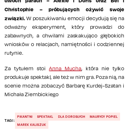
dwóch parach – Alexie i Doris oraz Bei i
Christophie – próbujących ożywić swoje
związki.
W poszukiwaniu emocji decydują się na
odważny eksperyment, który prowadzi do
zabawnych, a chwilami zaskakująco głębokich
wniosków o relacjach, namiętności i codziennej
rutynie.
Za tytułem stoi
Anna Mucha
, która nie tylko
produkuje spektakl, ale też w nim gra. Poza nią, na
scenie można zobaczyć Barbarę Kurdej-Szatan i
Michała Ziembickiego
PIKANTNI
SPEKTAKL
DLA DOROSŁYCH
MAURYCY POPIEL
TAGI:
MAREK KALISZUK