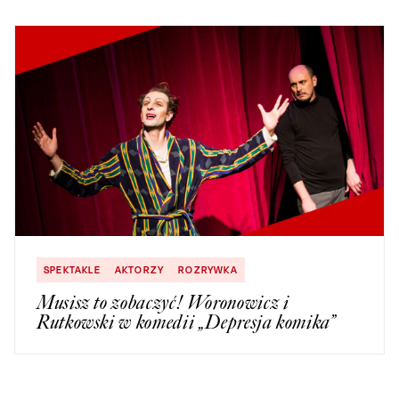
SPEKTAKLE
AKTORZY
ROZRYWKA
Musisz to zobaczyć! Woronowicz i
Rutkowski w komedii „Depresja komika”