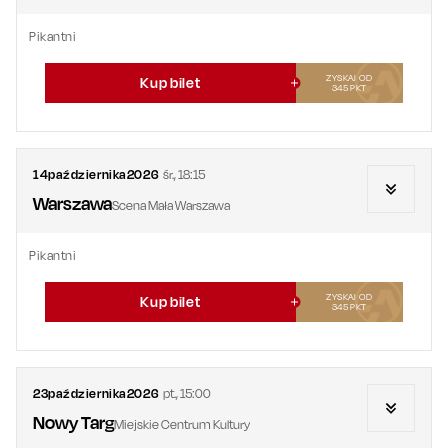
Pikantni
ZYSKAJ OD
Kup bilet
345
PKT
14
października
2026
śr.
,
18:15
Warszawa
Scena Mała Warszawa
Pikantni
ZYSKAJ OD
Kup bilet
345
PKT
23
października
2026
pt.
,
15:00
Nowy Targ
Miejskie Centrum Kultury