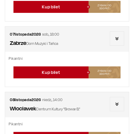
ZYSKAJ OD
Kup bilet
330
PKT
07
listopada
2026
sob.
,
18:00
Zabrze
Dom Muzyki i Tańca
Pikantni
ZYSKAJ OD
Kup bilet
330
PKT
08
listopada
2026
niedz.
,
14:00
Włocławek
Centrum Kultury "Browar B."
Pikantni