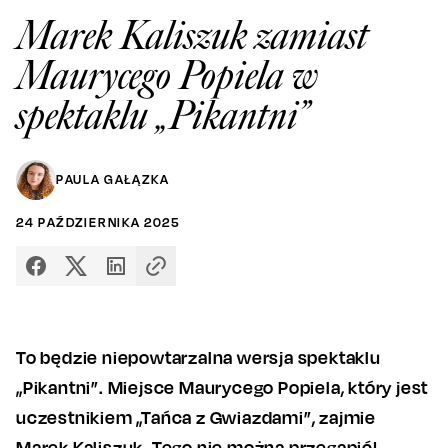
Marek Kaliszuk zamiast
Maurycego Popiela w
spektaklu „Pikantni”
PAULA GAŁĄZKA
24
PAŹDZIERNIKA
2025
To będzie niepowtarzalna wersja spektaklu
„Pikantni”. Miejsce Maurycego Popiela, który jest
uczestnikiem „Tańca z Gwiazdami”, zajmie
Marek Kaliszuk. Tego nie można przegapić!