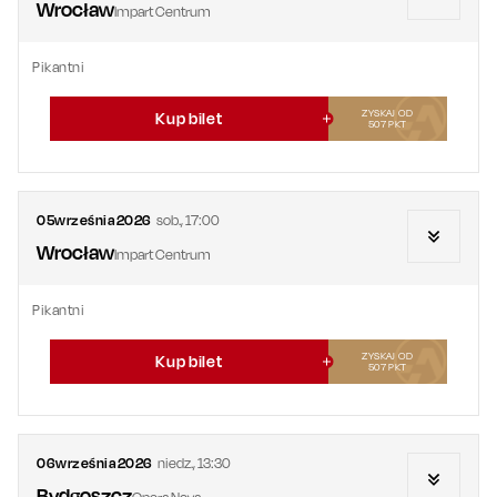
Wrocław
Impart Centrum
Pikantni
ZYSKAJ OD
Kup bilet
507
PKT
05
września
2026
sob.
,
17:00
Wrocław
Impart Centrum
Pikantni
ZYSKAJ OD
Kup bilet
507
PKT
06
września
2026
niedz.
,
13:30
Bydgoszcz