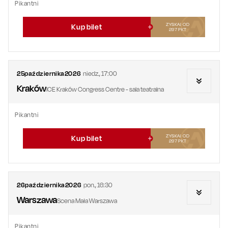
Pikantni
ZYSKAJ OD
Kup bilet
297
PKT
25
października
2026
niedz.
,
17:00
Kraków
ICE Kraków Congress Centre - sala teatralna
Pikantni
ZYSKAJ OD
Kup bilet
297
PKT
26
października
2026
pon.
,
16:30
Warszawa
Scena Mała Warszawa
Pikantni