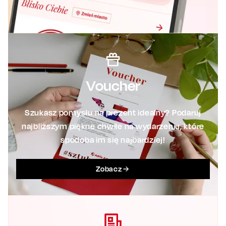
Voucher
Szukasz pomysłu na prezent idealny? Podaruj
najbliższym piękne chwile na wydarzeniu, które
spodoba im się najbardziej!
Zobacz