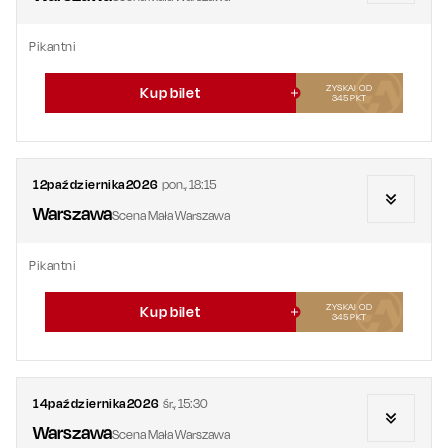
Pikantni
ZYSKAJ OD
Kup bilet
345
PKT
12
października
2026
pon.
,
18:15
Warszawa
Scena Mała Warszawa
Pikantni
ZYSKAJ OD
Kup bilet
345
PKT
14
października
2026
śr.
,
15:30
Warszawa
Scena Mała Warszawa