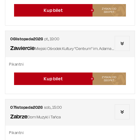
ZYSKAJ OD
Kup bilet
330
PKT
06
listopada
2026
pt.
,
19:00
Zawiercie
Miejski Ośrodek Kultury "Centrum" im. Adama Mickiewicza
Pikantni
ZYSKAJ OD
Kup bilet
330
PKT
07
listopada
2026
sob.
,
15:00
Zabrze
Dom Muzyki i Tańca
Pikantni