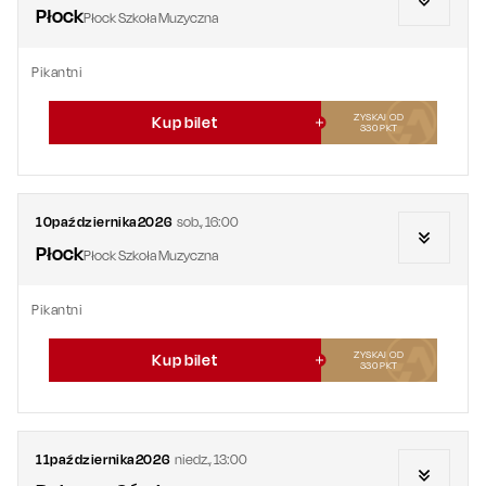
Płock
Płock Szkoła Muzyczna
Pikantni
ZYSKAJ OD
Kup bilet
330
PKT
10
października
2026
sob.
,
16:00
Płock
Płock Szkoła Muzyczna
Pikantni
ZYSKAJ OD
Kup bilet
330
PKT
11
października
2026
niedz.
,
13:00