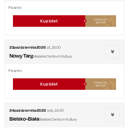
Pikantni
ZYSKAJ OD
Kup bilet
330
PKT
23
października
2026
pt.
,
18:00
Nowy Targ
Miejskie Centrum Kultury
Pikantni
ZYSKAJ OD
Kup bilet
330
PKT
24
października
2026
sob.
,
14:00
Bielsko-Biała
Bielskie Centrum Kultury