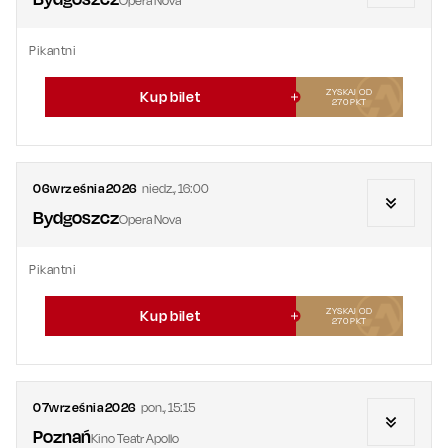
Opera Nova
Pikantni
ZYSKAJ OD
Kup bilet
270
PKT
06
września
2026
niedz.
,
16:00
Bydgoszcz
Opera Nova
Pikantni
ZYSKAJ OD
Kup bilet
270
PKT
07
września
2026
pon.
,
15:15
Poznań
Kino Teatr Apollo