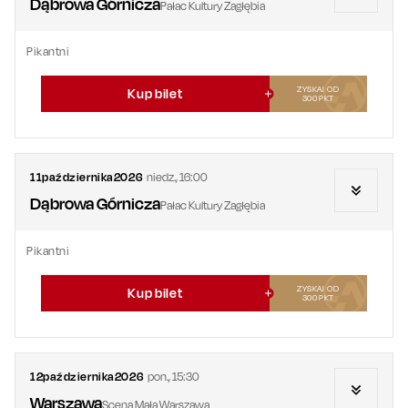
Dąbrowa Górnicza
Pałac Kultury Zagłębia
Pikantni
ZYSKAJ OD
Kup bilet
300
PKT
11
października
2026
niedz.
,
16:00
Dąbrowa Górnicza
Pałac Kultury Zagłębia
Pikantni
ZYSKAJ OD
Kup bilet
300
PKT
12
października
2026
pon.
,
15:30
Warszawa
Scena Mała Warszawa