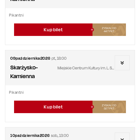
Pikantni
ZYSKAJ OD
Kup bilet
447
PKT
09
października
2026
pt.
,
18:00
Skarżysko-
Miejskie Centrum Kultury im. L. Staffa
Kamienna
Pikantni
ZYSKAJ OD
Kup bilet
327
PKT
10
października
2026
sob.
,
13:00