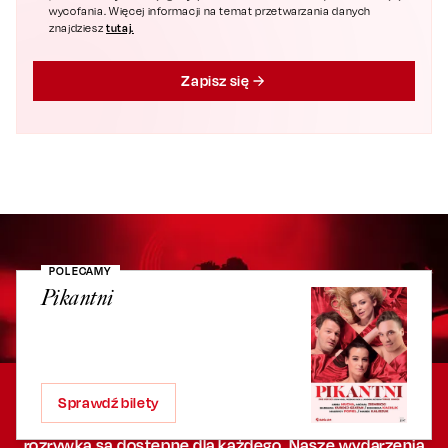
wycofania. Więcej informacji na temat przetwarzania danych
tutaj.
znajdziesz
Zapisz się
POLECAMY
Pikantni
O nas
Adria Art - Twój przewodnik w świecie kultury i
Sprawdź bilety
rozrywki. Tworzymy przestrzeń,
w której
kultura i
rozrywka są dostępne dla każdego. Nasze wydarzenia