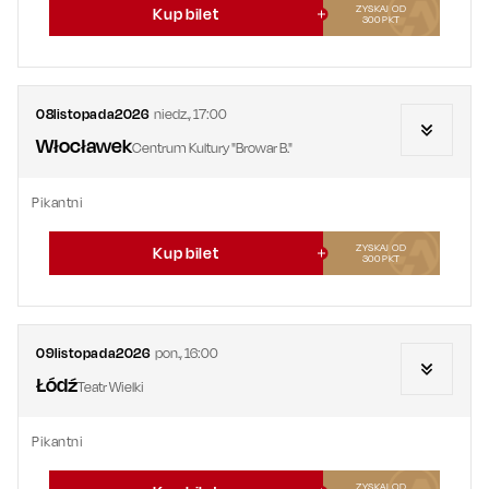
ZYSKAJ OD
Kup bilet
300
PKT
08
listopada
2026
niedz.
,
17:00
Włocławek
Centrum Kultury "Browar B."
Pikantni
ZYSKAJ OD
Kup bilet
300
PKT
09
listopada
2026
pon.
,
16:00
Łódź
Teatr Wielki
Pikantni
ZYSKAJ OD