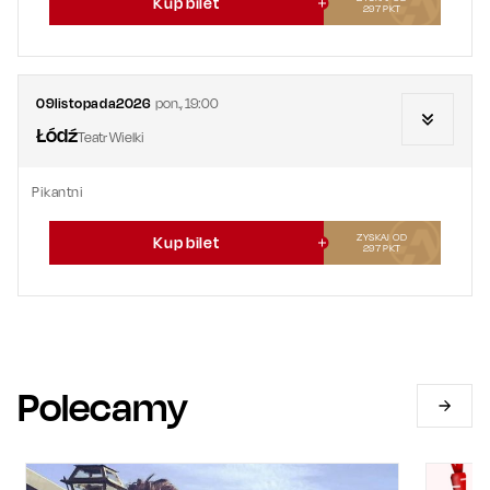
Kup bilet
297
PKT
09
listopada
2026
pon.
,
19:00
Łódź
Teatr Wielki
Pikantni
ZYSKAJ OD
Kup bilet
297
PKT
Polecamy