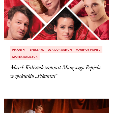
PIKANTNI
SPEKTAKL
DLA DOROSŁYCH
MAURYCY POPIEL
MAREK KALISZUK
Marek Kaliszuk zamiast Maurycego Popiela
w spektaklu „Pikantni”