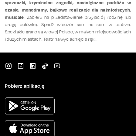
sprzeczki, kryminalne zagadki, nostalgiczne podróże w
czasie, monodramy, bajkowe realizacje dla najmłodszych,
musicale
. Zabierz na przedstawienie przyjaciół, rodzinę lub
drugą połówkę. Spędź wieczór sam na sam w teatrze.
Spektakle grane są w całej Polsce, w małych miejscowościach
i dużych miastach. Teatr na wyciągnięcie ręki.
Pobierz aplikację