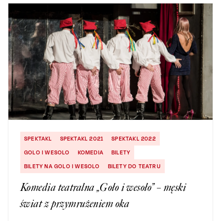
SPEKTAKL
SPEKTAKL 2021
SPEKTAKL 2022
GOLO I WESOLO
KOMEDIA
BILETY
BILETY NA GOLO I WESOLO
BILETY DO TEATRU
Komedia teatralna „Goło i wesoło” – męski
świat z przymrużeniem oka