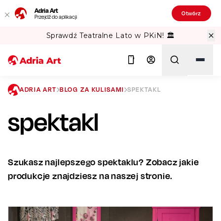
Adria Art
Otwórz
Przejdź do aplikacji
Sprawdź Teatralne Lato w PKiN! 🏛️
ADRIA ART
BLOG ZA KULISAMI
SPEKTAKL
spektakl
Szukaj
Szukasz najlepszego spektaklu? Zobacz jakie
produkcje znajdziesz na naszej stronie.