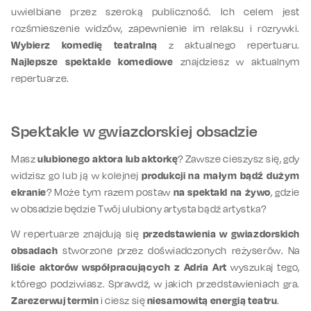
uwielbiane przez szeroką publiczność. Ich celem jest
rozśmieszenie widzów, zapewnienie im relaksu i rozrywki.
Wybierz komedię teatralną
z aktualnego repertuaru.
Najlepsze spektakle komediowe
znajdziesz w aktualnym
repertuarze.
Spektakle w gwiazdorskiej obsadzie
Masz
ulubionego aktora lub aktorkę
? Zawsze cieszysz się, gdy
widzisz go lub ją w kolejnej
produkcji na małym bądź dużym
ekranie
? Może tym razem postaw
na spektakl na żywo
, gdzie
w obsadzie będzie Twój ulubiony artysta bądź artystka?
W repertuarze znajdują się
przedstawienia w gwiazdorskich
obsadach
stworzone przez doświadczonych reżyserów. Na
liście aktorów współpracujących z Adria Art
wyszukaj tego,
którego podziwiasz. Sprawdź, w jakich przedstawieniach gra.
Zarezerwuj termin
i ciesz się
niesamowitą energią teatru
.