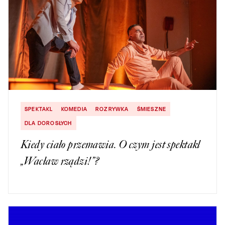
SPEKTAKL
KOMEDIA
ROZRYWKA
ŚMIESZNE
DLA DOROSŁYCH
Kiedy ciało przemawia. O czym jest spektakl
„Wacław rządzi!”?