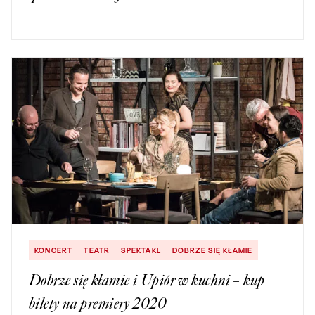
KONCERT
TEATR
SPEKTAKL
DOBRZE SIĘ KŁAMIE
Dobrze się kłamie i Upiór w kuchni – kup
bilety na premiery 2020