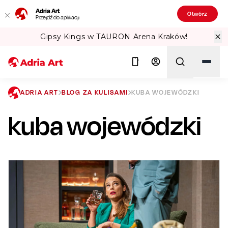
Adria Art
Otwórz
Przejdź do aplikacji
ena Kraków!
Sprawdź Teatralne Lato w
ADRIA ART
BLOG ZA KULISAMI
KUBA WOJEWÓDZKI
kuba wojewódzki
Szukaj