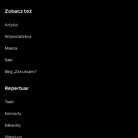
Zobacz też
Artyści
Województwa
Miasta
Sale
Blog „Za kulisami”
Repertuar
Teatr
Koncerty
Kabarety
Stand-up