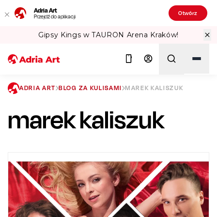
Adria Art
Otwórz
Przejdź do aplikacji
 Arena Kraków!
Sprawdź Teatralne Lat
ADRIA ART
BLOG ZA KULISAMI
MAREK KALISZUK
marek kaliszuk
Szukaj