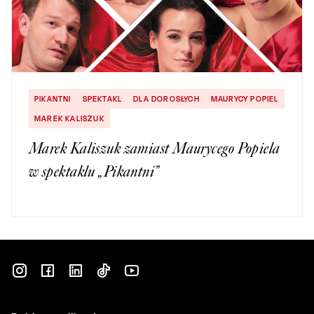
PIKANTNI
SPEKTAKL
DLA DOROSŁYCH
MAURYCY POPIEL
MAREK KALISZUK
Marek Kaliszuk zamiast Maurycego Popiela
w spektaklu „Pikantni”