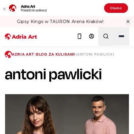
Adria Art
Otwórz
Przejdź do aplikacji
w!
Sprawdź Teatralne Lato w PKiN! 🏛️
ADRIA ART
BLOG ZA KULISAMI
ANTONI PAWLICKI
antoni pawlicki
Szukaj