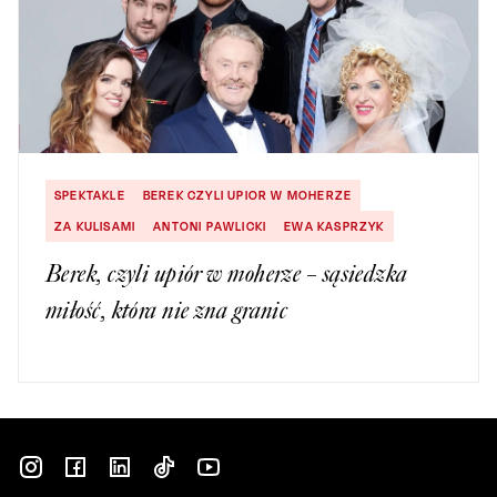
SPEKTAKLE
BEREK CZYLI UPIOR W MOHERZE
ZA KULISAMI
ANTONI PAWLICKI
EWA KASPRZYK
Berek, czyli upiór w moherze – sąsiedzka
miłość, która nie zna granic