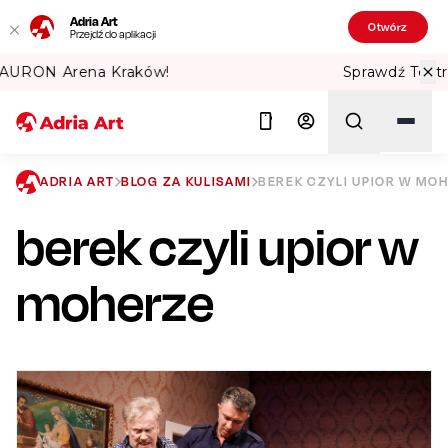
Adria Art
Otwórz
Przejdź do aplikacji
Sprawdź Teatralne Lato w PKiN! 🏛️
ADRIA ART
BLOG ZA KULISAMI
BEREK CZYLI UPIOR W MO
berek czyli upior w
Szukaj
moherze