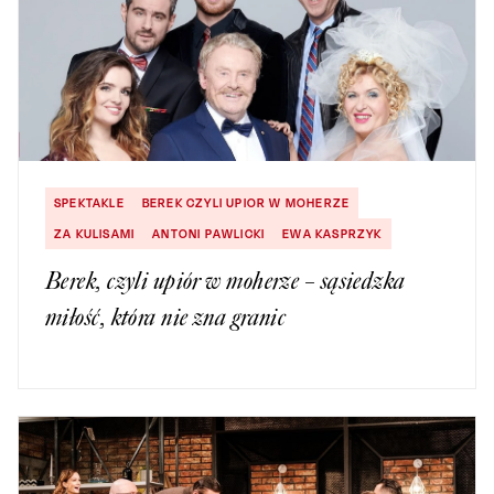
SPEKTAKLE
BEREK CZYLI UPIOR W MOHERZE
ZA KULISAMI
ANTONI PAWLICKI
EWA KASPRZYK
Berek, czyli upiór w moherze – sąsiedzka
miłość, która nie zna granic