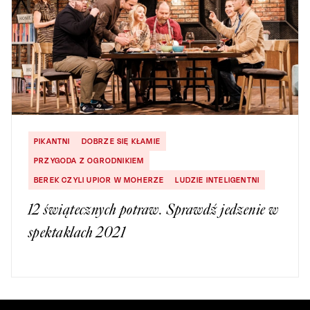
PIKANTNI
DOBRZE SIĘ KŁAMIE
PRZYGODA Z OGRODNIKIEM
BEREK CZYLI UPIOR W MOHERZE
LUDZIE INTELIGENTNI
12 świątecznych potraw. Sprawdź jedzenie w
spektaklach 2021