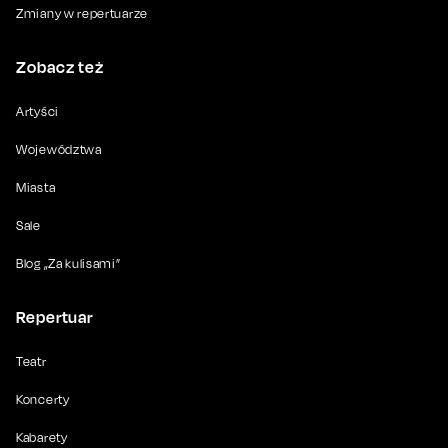
Zmiany w repertuarze
Zobacz też
Artyści
Województwa
Miasta
Sale
Blog „Za kulisami”
Repertuar
Teatr
Koncerty
Kabarety