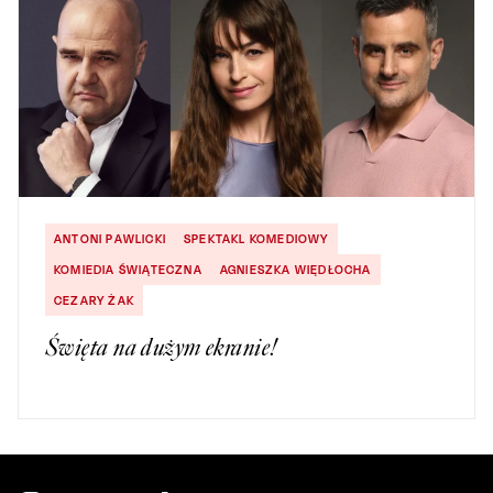
ANTONI PAWLICKI
SPEKTAKL KOMEDIOWY
KOMIEDIA ŚWIĄTECZNA
AGNIESZKA WIĘDŁOCHA
CEZARY ŻAK
Święta na dużym ekranie!