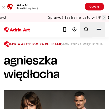
Adria Art
Otwórz
Przejdź do aplikacji
Sprawdź Teatralne Lato w PKiN! 🏛️
ADRIA ART
BLOG ZA KULISAMI
AGNIESZKA WIĘDŁOCHA
agnieszka
Szukaj
więdłocha