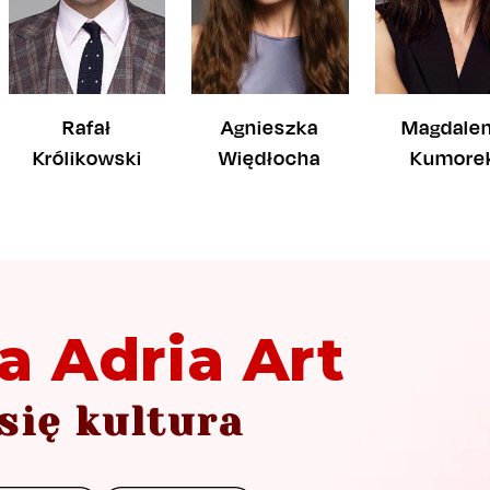
Agnieszka
Rafał
Magdale
Więdłocha
Królikowski
Kumore
a Adria Art
się kultura