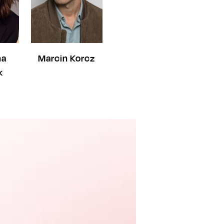
Marcin Korcz
na
k