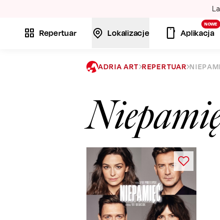
Lato w War
NOWE
Repertuar
Lokalizacje
Aplikacja
ADRIA ART
REPERTUAR
NIEPAM
Niepamię