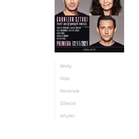
Bilety
Opis
Recenzje
Zdjęcia
Artyści