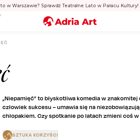
szawie? Sprawdź Teatralne Lato w Pałacu Kultury! 🏛️
Miasto
IĘĆ
Kategoria
ć
Szukaj
„Niepamięć” to błyskotliwa komedia w znakomitej 
człowiek sukcesu – umawia się na niezobowiązując
chłopakiem. Czy spotkanie po latach zmieni coś w
SZTUKA KORZYŚCI