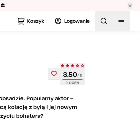
Koszyk
Logowanie
3.50
/ 5
2
OCEN
obsadzie. Popularny aktor –
ą kolację z byłą i jej nowym
 życiu bohatera?