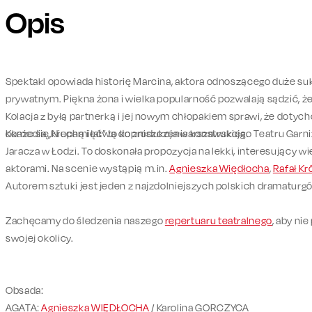
Opis
Spektakl opowiada historię Marcina, aktora odnoszącego duże su
prywatnym. Piękna żona i wielka popularność pozwalają sądzić, że 
Kolacja z byłą partnerką i jej nowym chłopakiem sprawi, że dot
okaże się kruchą i łatwą do zniszczenia konstrukcją.
Komedia „Niepamięć” to koprodukcja warszawskiego Teatru Garniz
Jaracza w Łodzi. To doskonała propozycja na lekki, interesujący w
aktorami. Na scenie wystąpią m.in.
Agnieszka Więdłocha
,
Rafał Kr
Autorem sztuki jest jeden z najzdolniejszych polskich dramatur
Zachęcamy do śledzenia naszego
repertuaru teatralnego
, aby ni
swojej okolicy.
Obsada:
AGATA:
Agnieszka WIĘDŁOCHA
/ Karolina GORCZYCA