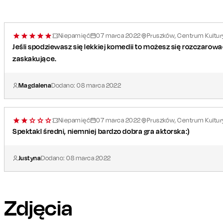
Niepamięć
07
marca
2022
Pruszków, Centrum Kultur
Jeśli spodziewasz się lekkiej komedii to możesz się rozczarow
zaskakujące.
Magdalena
Dodano:
08
marca
2022
Niepamięć
07
marca
2022
Pruszków, Centrum Kultur
Spektakl średni, niemniej bardzo dobra gra aktorska:)
Justyna
Dodano:
08
marca
2022
Zdjęcia