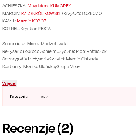
AGNIESZKA:
Magdalena KUMOREK
MARCIN:
Rafał KRÓLIKOWSKI
/ Krzysztof CZECZOT
KAMIL:
Marcin KORCZ
KORNEL: Krystian PESTA
Scenariusz: Marek Modzelewski
Reżyseria i opracowanie muzyczne: Piotr Ratajczak
Scenografia i reżyseria świateł: Marcin Chlanda
Kostiumy: Monika Ulańska/Grupa Mixer
Więcej
Kategoria
Teatr
Recenzje (
2
)