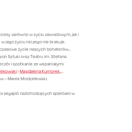
kcesy zarówno w życiu zawodowym, jak i
w jego życiu niczego nie brakuje.
ychczasowe życie naszych bohaterów
on Sztuki oraz Teatru im. Stefana
ieczór i spotkanie ze wspaniałymi
ólikowski
i
Magdalena Kumorek.
gów – Marek Modzelewski.
e przegapić nadchodzących spektakli w