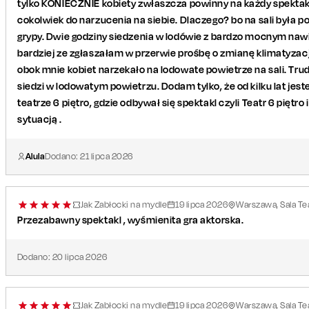
tylko KONIECZNIE kobiety zwłaszcza powinny na każdy spektakl
cokolwiek do narzucenia na siebie. Dlaczego? bo na sali była po
grypy. Dwie godziny siedzenia w lodówie z bardzo mocnym naw
bardziej ze zgłaszałam w przerwie prośbę o zmianę klimatyzacj
obok mnie kobiet narzekało na lodowate powietrze na sali. Tru
siedzi w lodowatym powietrzu. Dodam tylko, że od kilku lat je
teatrze 6 piętro, gdzie odbywał się spektakl czyli Teatr 6 piętro 
sytuacją .
Alula
Dodano:
21
lipca
2026
Jak Zabłocki na mydle
19
lipca
2026
Warszawa, Sala Tea
Przezabawny spektakl , wyśmienita gra aktorska.
Dodano:
20
lipca
2026
Jak Zabłocki na mydle
19
lipca
2026
Warszawa, Sala Tea