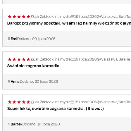
Jak Zabłocki na mydle
19
lipca
2026
Warszawa, Sala Tea
Bardzo przyjemny spektakl, w sam raz na miły wieczór po całym 
Emi
Dodano:
20
lipca
2026
Jak Zabłocki na mydle
19
lipca
2026
Warszawa, Sala Tea
Świetnie zagrana komedia
Anna
Dodano:
20
lipca
2026
Jak Zabłocki na mydle
18
lipca
2026
Warszawa, Sala Tea
Super lekka, świetnie zagrana komedia :) Brawo :)
Bartek
Dodano:
19
lipca
2026