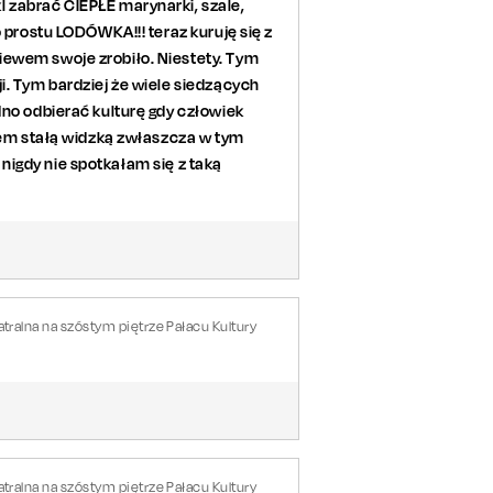
 zabrać CIEPŁE marynarki, szale,
 prostu LODÓWKA!!! teraz kuruję się z
iewem swoje zrobiło. Niestety. Tym
i. Tym bardziej że wiele siedzących
dno odbierać kulturę gdy człowiek
stem stałą widzką zwłaszcza w tym
i nigdy nie spotkałam się z taką
tralna na szóstym piętrze Pałacu Kultury
tralna na szóstym piętrze Pałacu Kultury