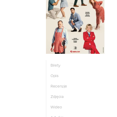
Bilety
Opis
Recenzje
Zdjęcia
Wideo