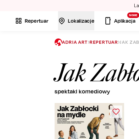
La
NOWE
Repertuar
Lokalizacje
Aplikacja
ADRIA ART
REPERTUAR
JAK ZA
Jak Zabło
spektakl komediowy