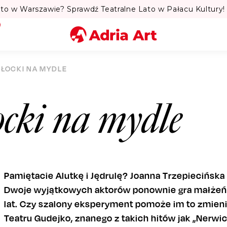
to w Warszawie? Sprawdź Teatralne Lato w Pałacu Kultury! 
Miasto
BŁOCKI NA MYDLE
Kategoria
cki na mydle
Szukaj
Pamiętacie Alutkę i Jędrulę? Joanna Trzepiecińsk
Dwoje wyjątkowych aktorów ponownie gra małżeńst
lat. Czy szalony eksperyment pomoże im to zmie
Teatru Gudejko, znanego z takich hitów jak „Nerwic