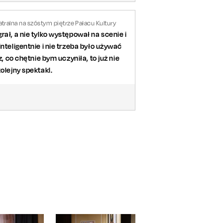
tralna na szóstym piętrze Pałacu Kultury
ał, a nie tylko występował na scenie i
nteligentnie i nie trzeba było używać
, co chętnie bym uczyniła, to już nie
olejny spektakl.