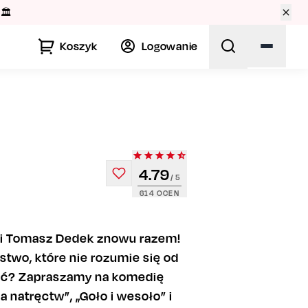
🏛️
Koszyk
Logowanie
4.79
/ 5
614
OCEN
a i Tomasz Dedek znowu razem!
wo, które nie rozumie się od
nić? Zapraszamy na komedię
a natręctw”, „Goło i wesoło” i