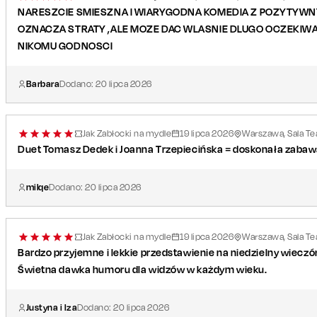
NARESZCIE SMIESZNA I WIARYGODNA KOMEDIA Z POZYTYWN
OZNACZA STRATY ,ALE MOZE DAC WLASNIE DLUGO OCZEKIWAN
NIKOMU GODNOSCI
Barbara
Dodano:
20
lipca
2026
Jak Zabłocki na mydle
19
lipca
2026
Warszawa, Sala Tea
Duet Tomasz Dedek i Joanna Trzepiecińska = doskonała zabawa
milqe
Dodano:
20
lipca
2026
Jak Zabłocki na mydle
19
lipca
2026
Warszawa, Sala Tea
Bardzo przyjemne i lekkie przedstawienie na niedzielny wieczó
Świetna dawka humoru dla widzów w każdym wieku.
Justyna i Iza
Dodano:
20
lipca
2026