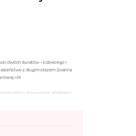
czki dwóch światów – kobiecego i
ałżeństwo z długim stażem (Joanna
amianę ról!
opplewella w brawurowej adaptacji i
kolwiek marzyli o zrzuceniu jarzma
iowy Zabłocki na mydle? Ruszaj śmiało
pów i zarezerwuj bilety.