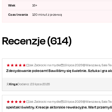
Wiek
16+
Obsada
:
Joanna Trzepiecińska
Czas trwania
120 minut z przerwą
Tomasz Dedek
Julia Chatys
Kamil Pruban
Recenzje (
614
)
Karolina Piechota
Mikołaj Krawczyk
/ Kacper Młynarkiewicz
Mateusz Rzeźniczak
Autor
: Jack Popplewell
Jak Zabłocki na mydle
19
lipca
2026
Warszawa, Sala Tea
Adaptacja i reżyseria
: Jerzy Hutek
Zdecydowanie polecam! Bawiliśmy się świetnie. Sztuka i gra ak
Kinga
Dodano:
23
lipca
2026
Jak Zabłocki na mydle
19
lipca
2026
Warszawa, Sala Tea
spektakl świetny. Kreacje aktorskie rewelacyjne. Wart przemy