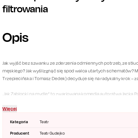
filtrowania
Opis
Jak wyjść bez szwanku ze zderzenia odmiennych potrzeb, ze stłu
męskiego? Jak wyślizgnąć się spod walca utartych schematów? M
Trzepiecińska i Tomasz Dedek) decyduje się na radykalny krok – z
„Jak Zabłocki na mydle” to zwariowana komedia autorstwa Jacka P
reżyserii Jerzego Hutka. To opowieść dla wszystkich, którzy kiedy
Więcej
codziennych stereotypów.
Kategoria
Teatr
Chcesz się przekonać, kto na tym wszystkim wyjdzie jak przysłow
do teatru i przekonaj się na własne oczy! Sprawdź repertuar wystę
Producent
Teatr Gudejko