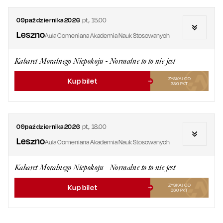
09
października
2026
pt.
,
15.00
Leszno
Aula Comeniana Akademia Nauk Stosowanych
Kabaret Moralnego Niepokoju - Normalne to to nie jest
ZYSKAJ OD
Kup bilet
330
PKT
09
października
2026
pt.
,
18.00
Leszno
Aula Comeniana Akademia Nauk Stosowanych
Kabaret Moralnego Niepokoju - Normalne to to nie jest
ZYSKAJ OD
Kup bilet
330
PKT