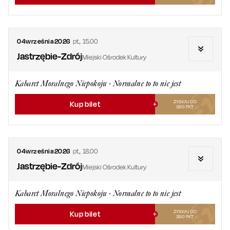
04
września
2026
pt.
,
15.00
Jastrzębie-Zdrój
Miejski Ośrodek Kultury
Kabaret Moralnego Niepokoju - Normalne to to nie jest
ZYSKAJ OD
Kup bilet
390
PKT
04
września
2026
pt.
,
18.00
Jastrzębie-Zdrój
Miejski Ośrodek Kultury
Kabaret Moralnego Niepokoju - Normalne to to nie jest
ZYSKAJ OD
Kup bilet
390
PKT