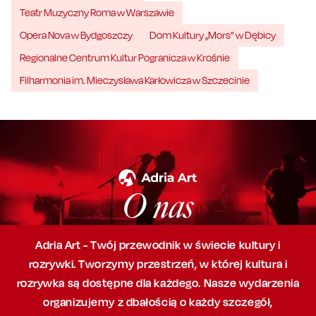
Teatr Muzyczny Roma w Warszawie
Opera Nova w Bydgoszczy
Dom Kultury „Mors” w Dębicy
Regionalne Centrum Kultur Pogranicza w Krośnie
Filharmonia im. Mieczysława Karłowicza w Szczecinie
O nas
Adria Art - Twój przewodnik w świecie kultury i
rozrywki. Tworzymy przestrzeń,
w której
kultura i
rozrywka są dostępne dla każdego. Nasze wydarzenia
organizujemy
z dbałością
o każdy szczegół,