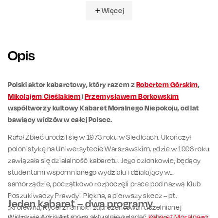
Więcej
Opis
Polski aktor kabaretowy, który razem z
Robertem Górskim
,
Mikołajem Cieślakiem
i
Przemysławem Borkowskim
współtworzy kultowy Kabaret Moralnego Niepokoju, od lat
bawiący widzów w całej Polsce.
Rafał Zbieć urodził się w 1973 roku w Siedlcach. Ukończył
polonistykę na Uniwersytecie Warszawskim, gdzie w 1993 roku
zawiązała się działalność kabaretu. Jego członkowie, będący
studentami wspomnianego wydziału i działający w
samorządzie, początkowo rozpoczęli prace pod nazwą Klub
Poszukiwaczy Prawdy i Piękna, a pierwszy skecz – pt.
Jeden kabaret – dwa programy
„Królewna, Rycerz i Smok” zaprezentowali uczelnianej
Widzowie Adria Art mogą aktualnie oglądać
Kabaret Moralnego