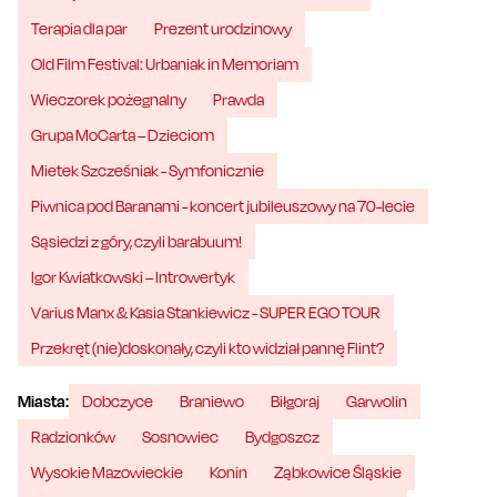
Terapia dla par
Prezent urodzinowy
Old Film Festival: Urbaniak in Memoriam
Wieczorek pożegnalny
Prawda
Grupa MoCarta – Dzieciom
Mietek Szcześniak - Symfonicznie
Piwnica pod Baranami - koncert jubileuszowy na 70-lecie
Sąsiedzi z góry, czyli barabuum!
Igor Kwiatkowski – Introwertyk
Varius Manx & Kasia Stankiewicz - SUPER EGO TOUR
Przekręt (nie)doskonały, czyli kto widział pannę Flint?
Miasta:
Dobczyce
Braniewo
Biłgoraj
Garwolin
Radzionków
Sosnowiec
Bydgoszcz
Wysokie Mazowieckie
Konin
Ząbkowice Śląskie