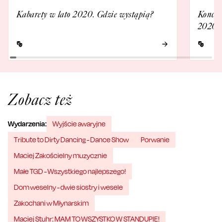
Kabarety w lato 2020. Gdzie wystąpią?
Koncer
2020. 
Zobacz też
Wydarzenia:
Wyjście awaryjne
Tribute to Dirty Dancing - Dance Show
Porwanie
Maciej Zakościelny muzycznie
Małe TGD - Wszystkiego najlepszego!
Dom weselny - dwie siostry i wesele
Zakochani w Młynarskim
Maciej Stuhr: MAM TO WSZYSTKO W STANDUPIE!