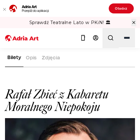
Adria Art
Otwórz
Przejdź do aplikacji
Sprawdź Teatralne Lato w PKiN! 🏛️
Bilety
Opis
Zdjęcia
ADRIA ART
ARTYŚCI
RAFAŁ ZBIEĆ Z KABARETU MORALNE
Szukaj
Rafał Zbieć z Kabaretu
Moralnego Niepokoju