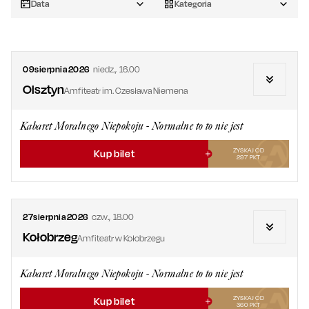
Data
Kategoria
09
sierpnia
2026
niedz.
,
16.00
Olsztyn
Amfiteatr im. Czesława Niemena
Kabaret Moralnego Niepokoju - Normalne to to nie jest
ZYSKAJ OD
Kup bilet
297
PKT
27
sierpnia
2026
czw.
,
18.00
Kołobrzeg
Amfiteatr w Kołobrzegu
Kabaret Moralnego Niepokoju - Normalne to to nie jest
ZYSKAJ OD
Kup bilet
360
PKT