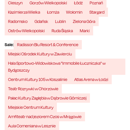
Cieszyn
Gorzów Wielkopolski
Łódź
Poznań
Kazimierza Wielka
Łomża
Wołomin
Stargard
Radomsko
Gdańsk
Lublin
Zielona Góra
Ostrów Wielkopolski
Ruda Śląska
Marki
Sale:
Radisson Blu Resort & Conference
Miejski Ośrodek Kultury w Zawierciu
Hala Sportowo-Widowiskowa "Immobile Łuczniczka" w
Bydgoszczy
Centrum Kultury 105 w Koszalinie
Atlas Arena w Łodzi
Teatr Rozrywki w Chorzowie
Pałac Kultury Zagłębia w Dąbrowie Górniczej
Miejskie Centrum Kultury
Amfiteatr nad jeziorem Czos w Mrągowie
Aula Comeniana w Lesznie