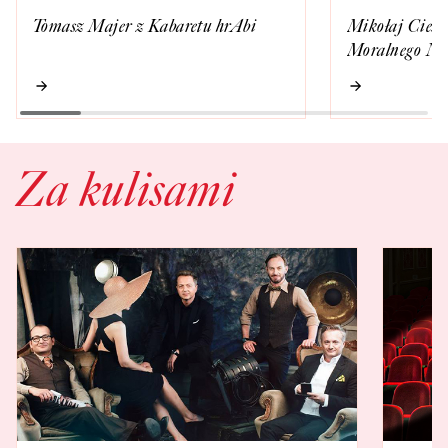
Tomasz Majer z Kabaretu hrAbi
Mikołaj Cieśl
Moralnego Ni
Za kulisami