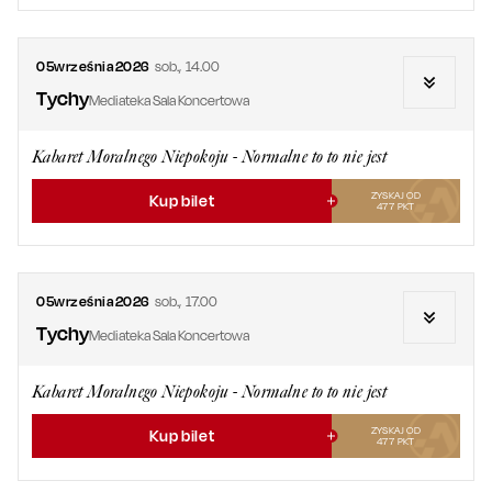
05
września
2026
sob.
,
14.00
Tychy
Mediateka Sala Koncertowa
Kabaret Moralnego Niepokoju - Normalne to to nie jest
ZYSKAJ OD
Kup bilet
477
PKT
05
września
2026
sob.
,
17.00
Tychy
Mediateka Sala Koncertowa
Kabaret Moralnego Niepokoju - Normalne to to nie jest
ZYSKAJ OD
Kup bilet
477
PKT