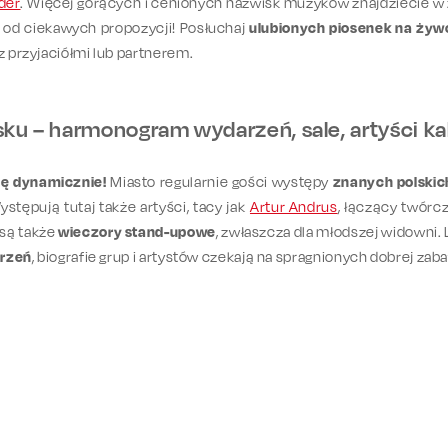
der
. Więcej gorących i cenionych nazwisk muzyków znajdziecie w 
od ciekawych propozycji! Posłuchaj
ulubionych piosenek na żyw
 z przyjaciółmi lub partnerem.
sku – harmonogram wydarzeń, sale, artyści k
ię dynamicznie!
Miasto regularnie gości występy
znanych polskic
ystępują tutaj także artyści, tacy jak
Artur Andrus
, łączący twór
 są także
wieczory stand-upowe
, zwłaszcza dla młodszej widowni
arzeń
, biografie grup i artystów czekają na spragnionych dobrej zab