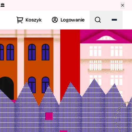
🏛️
Koszyk
Logowanie