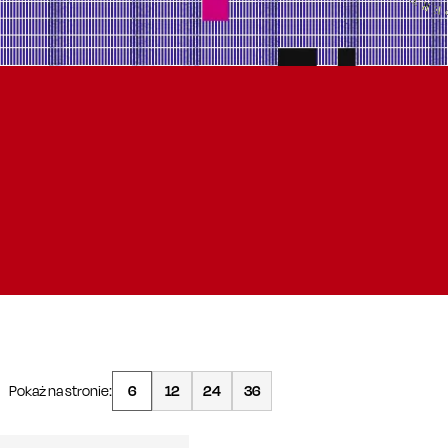
Pokaż na stronie:
6
12
24
36