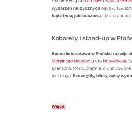
również zespół
Blue Cafe
i
Natalia Szroe
wydarzeń muzycznych
pęka w szwach 
bądź trasę jubileuszową
, idź na koncert
Kabarety i stand-up w Płoń
Scena kabaretowa w Płońsku rozwija s
Moralnego Niepokoju
czy
Neo-Nówka
. W
scenkami. Coraz chętniej organizowane
jest długa!
Szczegóły, bilety, opisy wyd
Więcej