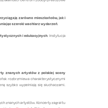
 przyciągają zarówno mieszkańców, jak i
wniając szeroki wachlarz wydarzeń
.
rtystycznych i edukacyjnych
. Instytucja
rty znanych artystów z polskiej sceny
Płońsk rozbrzmiewa charakterystycznymi
eną szybko wypełniają się słuchaczami.
nych znanych artystów. Koncerty zagrał tu