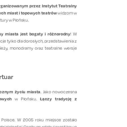
organizowanym przez Instytut Teatralny
żych miast i topowych teatrów
widzom w
tury w Płońsku.
lny miasta jest bogaty i różnorodny
! W
je tylko dla dorosłych, przedstawienia z
ieży, monodramy oraz teatralne wersje
rtuar
łecznym życiu miasta
. Jako nowoczesna
kowych
w Płońsku.
Łączy tradycję z
ej Polsce. W 2005 roku miejsce zostało
 działalności Centrum zdobył prestiżowe