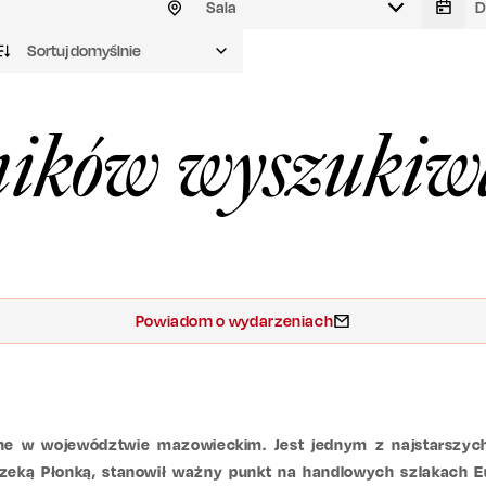
Sala
Sortuj domyślnie
ików wyszukiw
Powiadom o wydarzeniach
ne w województwie mazowieckim. Jest jednym z najstarszych 
rzeką Płonką, stanowił ważny punkt na handlowych szlakach 