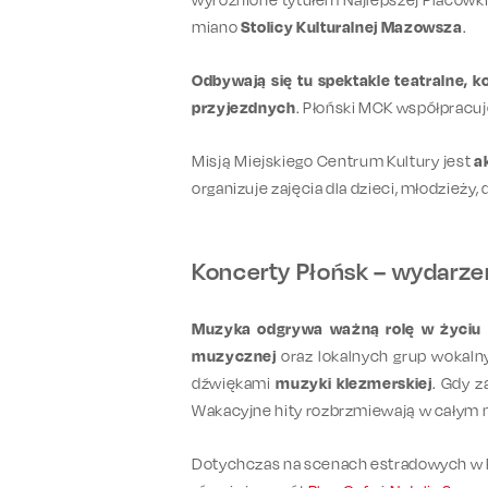
miano
Stolicy Kulturalnej Mazowsza
.
Odbywają się tu spektakle teatralne, k
przyjezdnych
. Płoński MCK współpracu
Misją Miejskiego Centrum Kultury jest
a
organizuje zajęcia dla dzieci, młodzieży,
Koncerty Płońsk – wydarzen
Muzyka odgrywa ważną rolę w życiu 
muzycznej
oraz lokalnych grup wokaln
dźwiękami
muzyki klezmerskiej
. Gdy z
Wakacyjne hity rozbrzmiewają w całym 
Dotychczas na scenach estradowych w 