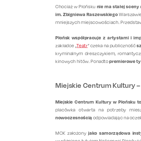
Chociaż w Płońsku
nie ma stałej sceny
im. Zbigniewa Raszewskiego
Warszawie.
mniejszych miejscowościach. Przedstaw
Płońsk współpracuje z artystami i im
zakładce „
Teatr
” czeka na publiczność
s
kryminalnym dreszczykiem, romantyczne
kinowych hitów. Ponadto
premierowe ty
Miejskie Centrum Kultury – 
Miejskie Centrum Kultury w Płońsku t
placówka otwarta na potrzeby mies
nowoczesnością
odpowiadając na oczek
MCK założony
jako samorządowa insty
wyróżnione tytułem Najlepszej Placówki