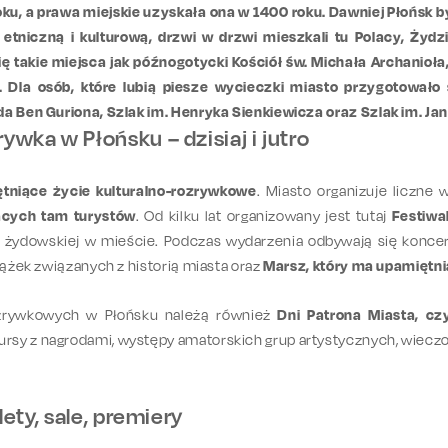
ku, a prawa miejskie uzyskała ona w 1400 roku. Dawniej Płońsk 
 etniczną i kulturową, drzwi w drzwi mieszkali tu Polacy, Żyd
ę takie miejsca jak późnogotycki Kościół św. Michała Archanio
. Dla osób, które lubią piesze wycieczki miasto przygotowało 
da Ben Guriona, Szlak im. Henryka Sienkiewicza oraz Szlak im. Ja
ywka w Płońsku – dzisiaj i jutro
ętniące życie kulturalno-rozrywkowe
. Miasto organizuje liczne 
ących tam turystów
. Od kilku lat organizowany jest tutaj
Festiwa
żydowskiej w mieście. Podczas wydarzenia odbywają się koncerty
iążek związanych z historią miasta oraz
Marsz, który ma upamiętnia
ozrywkowych w Płońsku należą również
Dni Patrona Miasta, cz
sy z nagrodami, występy amatorskich grup artystycznych, wieczor
ilety, sale, premiery