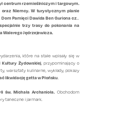
był centrum rzemieślniczym i targowym.
zi oraz Niemcy. W turystycznym planie
ła, Dom Pamięci Dawida Ben Guriona czy
specjalnie trzy trasy do pokonania na
na Walerego Jędrzejewicza.
wydarzenia, które na stałe wpisały się w
l Kultury Żydowskiej
, przypominający o
, warsztaty kulinarne, wykłady, pokazy
ć likwidację getta w Płońsku
.
yli św. Michała Archanioła.
Obchodom
y taneczne i jarmark.