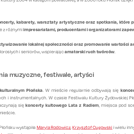
oncerty, kabarety, warsztaty artystyczne oraz spotkania, które
je z różnymi
impresariatami, producentami i organizatorami zape
ktywizowanie lokalnej społeczności oraz promowanie wartości a
 dorosłych i seniorów, wspierając
amatorski ruch twórców
.
ia muzyczne, festiwale, artyści
kulturalnym Płońska
. W mieście regularnie odbywają się
konce
ych i instrumentalnych. W czasie Festiwalu Kultury Żydowskiej 
aczynają się
koncerty kultowego Lata z Radiem
, miejsca pod sc
mieście.
Płońsku wystąpiła
Maryla Rodowicz
,
Krzysztof Cugowski
i wielu in