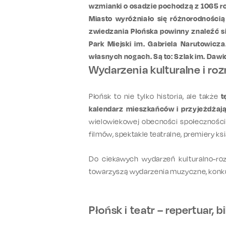
wzmianki o osadzie pochodzą z 1065 ro
Miasto wyróżniało się różnorodnością
zwiedzania Płońska powinny znaleźć si
Park Miejski im. Gabriela Narutowicza
własnych nogach. Są to: Szlak im. Dawi
Wydarzenia kulturalne i rozr
Płońsk to nie tylko historia, ale także
t
kalendarz mieszkańców i przyjeżdżaj
wielowiekowej obecności społeczności 
filmów, spektakle teatralne, premiery ks
Do ciekawych wydarzeń kulturalno-r
towarzyszą wydarzenia muzyczne, konkur
Płońsk i teatr – repertuar, b