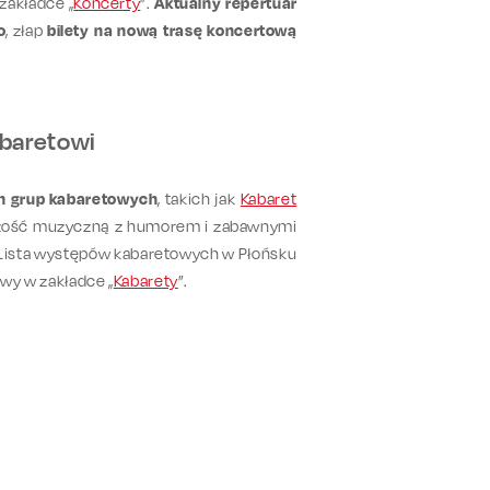
zakładce „
Koncerty
”.
Aktualny repertuar
o
, złap
bilety na nową trasę koncertową
abaretowi
h grup kabaretowych
, takich jak
Kabaret
czość muzyczną z humorem i zabawnymi
. Lista występów kabaretowych w Płońsku
awy w zakładce „
Kabarety
”.