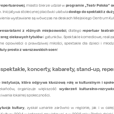
 repertuarowej
, miasto bierze udział w
programie „Teatr Polska” 
 Inicjatywa stołecznej placówki ułatwia
dostęp do spektakli z du
ienia wystawiane są wówczas na deskach Miejskiego Centrum Kul
presariatami z różnych miejscowości
, dlatego
repertuar teatra
zereg ciekawych tytułów
i gatunków. Spektakle komediowe, realizac
 opowieści o prawdziwej miłości, spektakle dla dzieci i młodz
tuły prosto z warszawskich scen
!
spektakle, koncerty, kabarety, stand-up, repe
o instytucja, która odgrywa kluczową rolę w kulturalnym i spo
zkańców, organizuje większość
wydarzeń kulturalno-rozryw
iwania lokalnej społeczności.
tucja kultury
, zyskał uznanie zarówno w regionie, jak i w cał
 Kultury 2004 w kategorii powiatowej, a w 2006 roku Płońsk dzięki