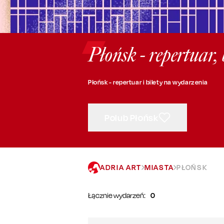
Płońsk - repertuar,
Płońsk - repertuar i bilety na wydarzenia
Polub Płońsk
ADRIA ART
MIASTA
PŁOŃSK
Łącznie wydarzeń:
0