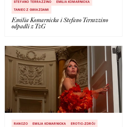
STEFANO TERRAZZINO
EMILIA KOMARNICKA
TANIEC Z GWIAZDAMI
Emilia Komarnicka i Stefano Terrazzino
odpadli z TzG
RANCZO
EMILIA KOMARNICKA
EROTIC-ZDRÓJ