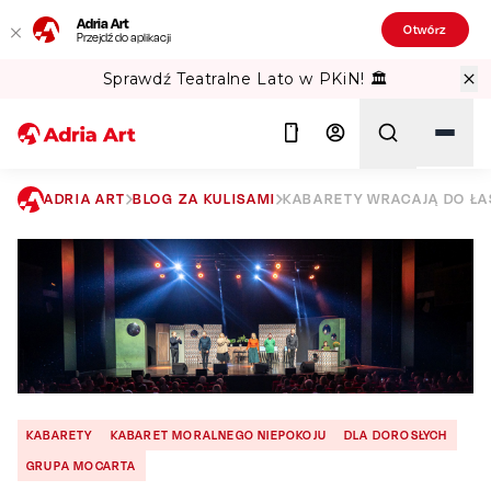
Adria Art
Otwórz
Przejdź do aplikacji
Gipsy Kings w TAURON Arena Kraków!
ADRIA ART
BLOG ZA KULISAMI
KABARETY WRACAJĄ DO ŁA
Szukaj
KABARETY
KABARET MORALNEGO NIEPOKOJU
DLA DOROSŁYCH
GRUPA MOCARTA