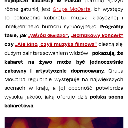
najlepsze kabarety w Polsce
potrafią łączyć
różne gatunki, jest
Grupa MoCarta
. Ich występy
to połączenie kabaretu, muzyki klasycznej i
Programy
inteligentnego humoru sytuacyjnego.
takie, jak
„Wśród Gwiazd”
,
„Bombkowy koncert”
czy
„Ale kino, czyli muzyka filmowa”
cieszą się
pokazują, że
dużym zainteresowaniem widzów i
kabaret na żywo może być jednocześnie
zabawny i artystycznie dopracowany.
Grupa
MoCarta regularnie występuje na największych
scenach w kraju, a jej obecność potwierdza
polska scena
wysoką jakość, jaką oferuje dziś
kabaretowa
.