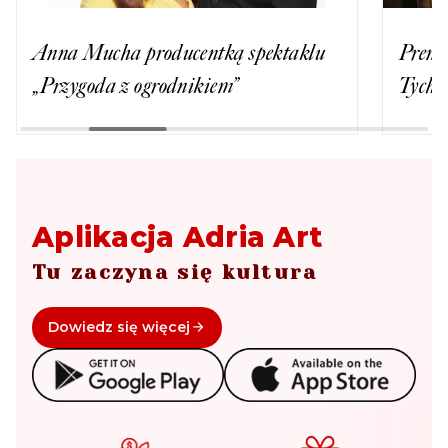
Premiery 2024 na platformie Netflix.
Kiedy
Tych aktorów zobaczysz w teatrze
teatra
Aplikacja Adria Art
Tu zaczyna się kultura
Dowiedz się więcej