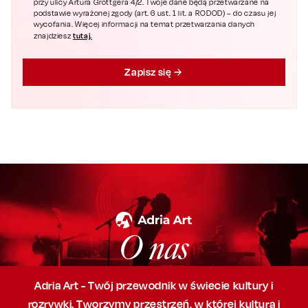
przy ulicy Artura Grottgera 4/2. Twoje dane będą przetwarzane na
podstawie wyrażonej zgody (art. 6 ust. 1 lit. a RODOD) – do czasu jej
wycofania. Więcej informacji na temat przetwarzania danych
tutaj.
znajdziesz
Zapisz się
O nas
Adria Art - Twój przewodnik w świecie kultury i
rozrywki. Tworzymy przestrzeń,
w której
kultura i