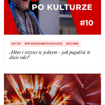
AKTOR
#PRZEWODNIKPOKULTURZE
REZYSER
Aktor i reżyser w jednym – jak pogodzić te
dwie role?