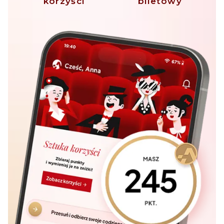
korzyści
biletowy