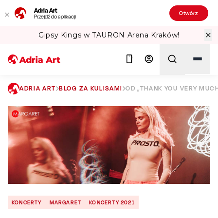
Adria Art
Otwórz
Przejdź do aplikacji
Gipsy Kings w TAURON Arena Kraków!
ADRIA ART
BLOG ZA KULISAMI
OD „THANK YOU VERY MUC
Szukaj
KONCERTY
MARGARET
KONCERTY 2021