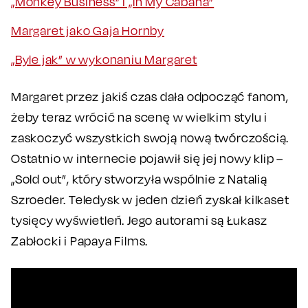
„Monkey Business” i „In My Cabana”
Margaret jako Gaja Hornby
„Byle jak” w wykonaniu Margaret
Margaret przez jakiś czas dała odpocząć fanom,
żeby teraz wrócić na scenę w wielkim stylu i
zaskoczyć wszystkich swoją nową twórczością.
Ostatnio w internecie pojawił się jej nowy klip –
„Sold out”, który stworzyła wspólnie z Natalią
Szroeder. Teledysk w jeden dzień zyskał kilkaset
tysięcy wyświetleń. Jego autorami są Łukasz
Zabłocki i Papaya Films.