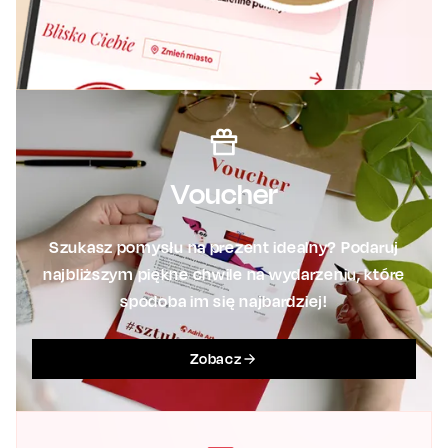
Voucher
Szukasz pomysłu na prezent idealny? Podaruj
najbliższym piękne chwile na wydarzeniu, które
spodoba im się najbardziej!
Zobacz