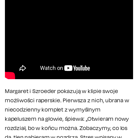
Margaret i Szroeder pokazują w klipie swoje
możliwości raperskie. Pierwsza z nich, ubrana w
niecodzienny komplet z wymyślnym
kapeluszem na głowie, śpiewa: „Otwieram nowy
rozdział, bo w końcu można. Zobaczymy, co los
da, tlen nabieram w nozdrza. Stres wpisany w