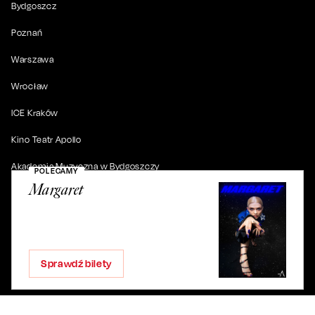
Bydgoszcz
Poznań
Warszawa
Wrocław
ICE Kraków
Kino Teatr Apollo
Akademia Muzyczna w Bydgoszczy
POLECAMY
Margaret
© 2019-
2026
. Wszystkie prawa zastrzeżone.
Sprawdź bilety
ul. Artura Grottgera 4/2, 85-227 Bydgoszcz