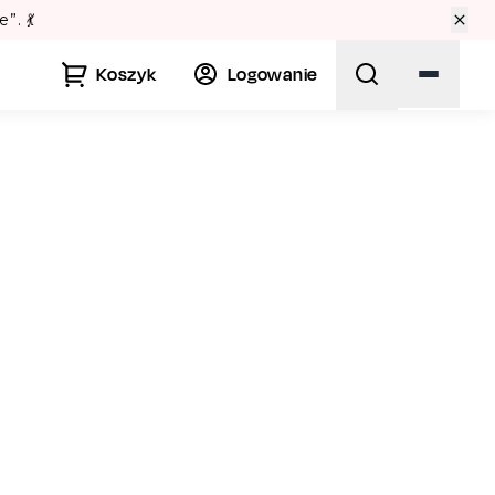
alne Lato w Pałacu Kultury! 🏛️
Koszyk
Logowanie