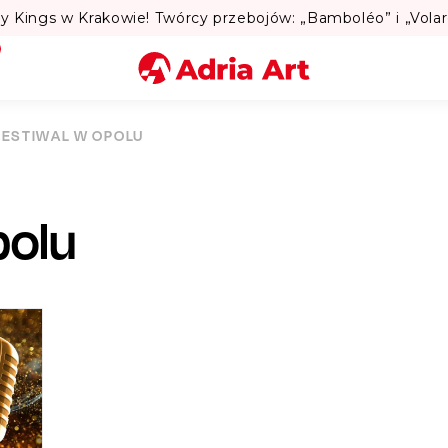
Lato w Warszawie? Sprawdź Teatr
Miasto
FESTIWAL W OPOLU
Kategoria
polu
Szukaj