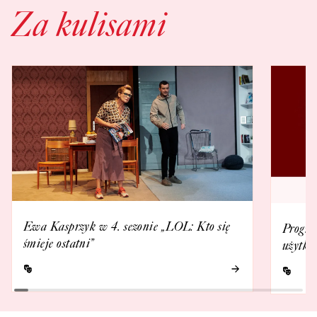
Za kulisami
Ewa Kasprzyk w 4. sezonie „LOL: Kto się
Progra
śmieje ostatni”
użytko