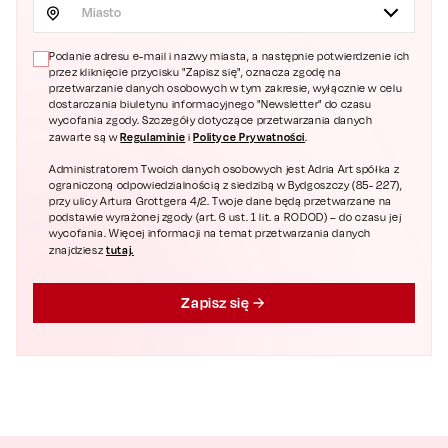
Miasto
Podanie adresu e-mail i nazwy miasta, a następnie potwierdzenie ich
przez kliknięcie przycisku "Zapisz się", oznacza zgodę na
przetwarzanie danych osobowych w tym zakresie, wyłącznie w celu
dostarczania biuletynu informacyjnego "Newsletter" do czasu
wycofania zgody. Szczegóły dotyczące przetwarzania danych
Regulaminie
Polityce Prywatności
zawarte są w
i
.
Administratorem Twoich danych osobowych jest Adria Art spółka z
ograniczoną odpowiedzialnością z siedzibą w Bydgoszczy (85- 227),
przy ulicy Artura Grottgera 4/2. Twoje dane będą przetwarzane na
podstawie wyrażonej zgody (art. 6 ust. 1 lit. a RODOD) – do czasu jej
wycofania. Więcej informacji na temat przetwarzania danych
tutaj.
znajdziesz
Zapisz się