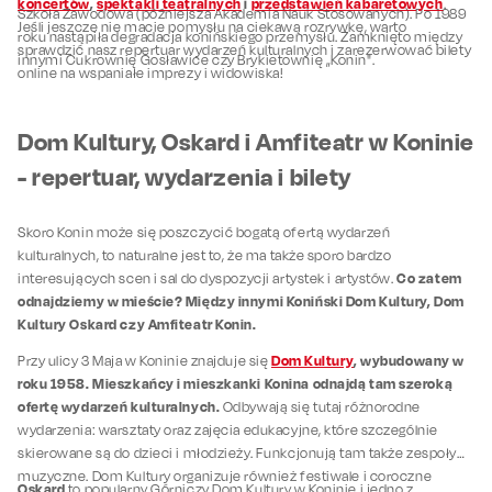
koncertów
,
spektakli teatralnych
i
przedstawień kabaretowych
.
Szkoła Zawodowa (późniejsza Akademia Nauk Stosowanych). Po 1989
Jeśli jeszcze nie macie pomysłu na ciekawą rozrywkę, warto
roku nastąpiła degradacja konińskiego przemysłu. Zamknięto między
sprawdzić nasz repertuar wydarzeń kulturalnych i zarezerwować bilety
innymi Cukrownię Gosławice czy Brykietownię „Konin".
online na wspaniałe imprezy i widowiska!
Dom Kultury, Oskard i Amfiteatr w Koninie
- repertuar, wydarzenia i bilety
Skoro Konin może się poszczycić bogatą ofertą wydarzeń
kulturalnych, to naturalne jest to, że ma także sporo bardzo
Co zatem
interesujących scen i sal do dyspozycji artystek i artystów.
odnajdziemy w mieście? Między innymi Koniński Dom Kultury, Dom
Kultury Oskard czy Amfiteatr Konin.
Dom Kultury
,
wybudowany w
Przy ulicy 3 Maja w Koninie znajduje się
roku 1958. Mieszkańcy i mieszkanki Konina odnajdą tam szeroką
ofertę wydarzeń kulturalnych.
Odbywają się tutaj różnorodne
wydarzenia: warsztaty oraz zajęcia edukacyjne, które szczególnie
skierowane są do dzieci i młodzieży. Funkcjonują tam także zespoły
muzyczne. Dom Kultury organizuje również festiwale i coroczne
Oskard
to popularny Górniczy Dom Kultury w Koninie i jedno z