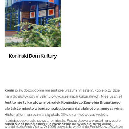
Koniński Dom Kultury
Konin
prawdopodobnie nie jest pierwszym miastem, które przyjdzie
nam do głowy, gdy myślimy o wydarzeniach kulturalnych. Niesłusznie!
Jest to nie tylko główny ośrodek Konińskiego Zagłębia Brunatnego,
ale także miasto z bardzo rozbudowaną działalnością impresaryjną.
Historia Konina zaczyna się około XII wieku – wówczas wokół
istniejącego grodu powstało miasto. Początkowo wyrastał na wyspie
Miasto jest pełne energii, a rokrocznie odbywa się tutaj wiele
wśród rozlewisk Warty. W 1998 powstała w Koninie Państwowa Wyższa