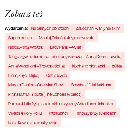
Zobacz też
Wydarzenia:
Na pełnych obrotach
Zakochani w Młynarskim
Supermenka
Maciej Zakościelny muzycznie
Niedźwiedź Wojtek
Lady Pank – 45 lat
Tango z gwiazdami - roztańczony wieczór z Anną Dereszowską
Anna Wyszkoni – Trzydzieści lat
Kochane pieniążki
żONa
Kłam, kręć i klękaj
Ostra Jazda
Marcin Daniec - One Man Show
Bovska - 10 lat Kaktusa
PINK FLOYD Tribute (The Echoes Project)
Romeo i Julia żyją - spektakl muzyczny Arkadiusza Jakubika
Vivaldi 4 Pory Roku
Inteligenci
Tenorzy przy świecach
Kasia Kowalska akustycznie