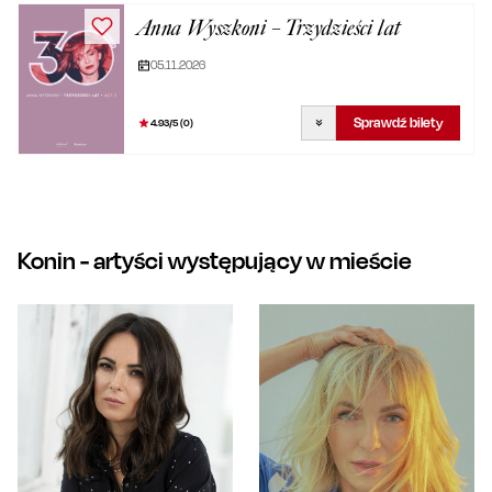
Anna Wyszkoni – Trzydzieści lat
05.11.2026
Sprawdź bilety
4.93
/5 (
0
)
Konin
- artyści występujący w mieście