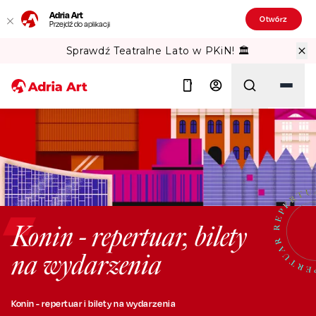
Adria Art
Otwórz
Przejdź do aplikacji
Sprawdź Teatralne Lato w PKiN! 🏛️
Szukaj
Konin - repertuar, bilety
na wydarzenia
Konin - repertuar i bilety na wydarzenia