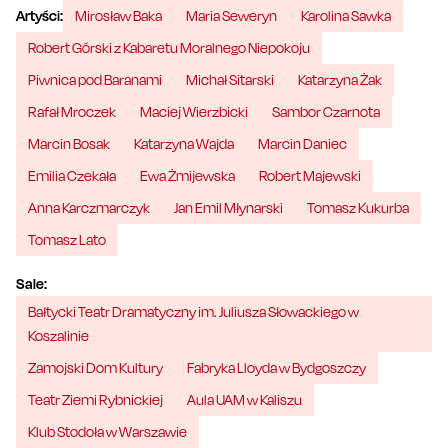
Artyści:
Mirosław Baka
Maria Seweryn
Karolina Sawka
Robert Górski z Kabaretu Moralnego Niepokoju
Piwnica pod Baranami
Michał Sitarski
Katarzyna Żak
Rafał Mroczek
Maciej Wierzbicki
Sambor Czarnota
Marcin Bosak
Katarzyna Wajda
Marcin Daniec
Emilia Czekała
Ewa Żmijewska
Robert Majewski
Anna Karczmarczyk
Jan Emil Młynarski
Tomasz Kukurba
Tomasz Lato
Sale:
Bałtycki Teatr Dramatyczny im. Juliusza Słowackiego w
Koszalinie
Zamojski Dom Kultury
Fabryka Lloyda w Bydgoszczy
Teatr Ziemi Rybnickiej
Aula UAM w Kaliszu
Klub Stodoła w Warszawie