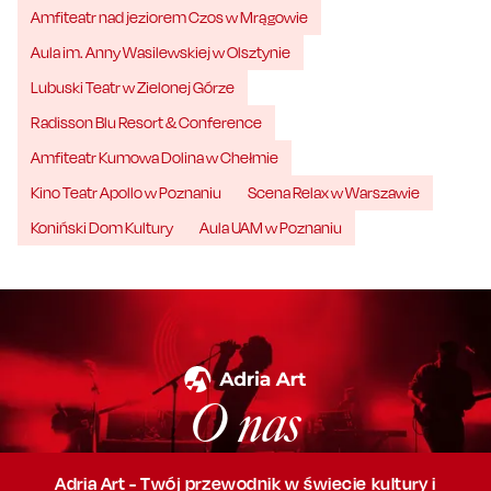
Amfiteatr nad jeziorem Czos w Mrągowie
Aula im. Anny Wasilewskiej w Olsztynie
Lubuski Teatr w Zielonej Górze
Radisson Blu Resort & Conference
Amfiteatr Kumowa Dolina w Chełmie
Kino Teatr Apollo w Poznaniu
Scena Relax w Warszawie
Koniński Dom Kultury
Aula UAM w Poznaniu
O nas
Adria Art - Twój przewodnik w świecie kultury i