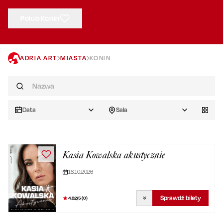
Polub Konin
ADRIA ART
MIASTA
KONIN
Data
Sala
Kasia Kowalska akustycznie
18.10.2026
Sprawdź bilety
4.82
/5 (
0
)