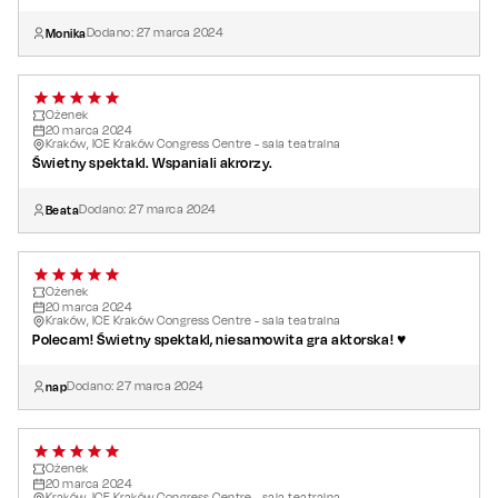
Monika
Dodano:
27
marca
2024
Ożenek
20
marca
2024
Kraków, ICE Kraków Congress Centre - sala teatralna
Świetny spektakl. Wspaniali akrorzy.
Beata
Dodano:
27
marca
2024
Ożenek
20
marca
2024
Kraków, ICE Kraków Congress Centre - sala teatralna
Polecam! Świetny spektakl, niesamowita gra aktorska! ♥️
nap
Dodano:
27
marca
2024
Ożenek
20
marca
2024
Kraków, ICE Kraków Congress Centre - sala teatralna