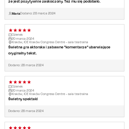
że jest pozytywnie zaskoczony. Też mu się podobało.
Maria
Dodano:
28
marca
2024
Ożenek
20
marca
2024
Kraków, ICE Kraków Congress Centre - sala teatralna
Świetna gra aktorska i zabawne "komentarze" ubarwiające
oryginalny tekst.
Dodano:
28
marca
2024
Ożenek
20
marca
2024
Kraków, ICE Kraków Congress Centre - sala teatralna
Świetny spektakl
Dodano:
28
marca
2024