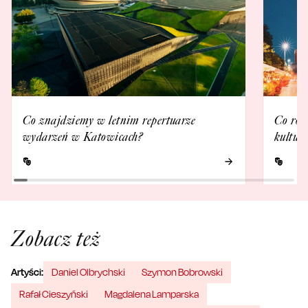
Co znajdziemy w letnim repertuarze
Co rob
wydarzeń w Katowicach?
kultur
Zobacz też
Artyści:
Daniel Olbrychski
Szymon Bobrowski
Rafał Cieszyński
Magdalena Lamparska