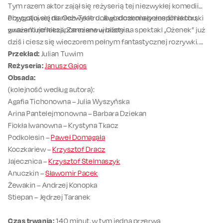
Tym razem aktor zajął się reżyserią tej niezwykłej komedii
obyczajowej dla Och-Teatru. Jego doskonały zespół aktorski
Przygotuj się na niezwykłe doświadczenie pełne śmiechu,
gwarantuje niezapomniane wrażenia.
wrażeń i refleksji. Zarezerwuj bilety na spektakl „Ożenek” już
dziś i ciesz się wieczorem pełnym fantastycznej rozrywki.
Przekład:
Julian Tuwim
Reżyseria:
Janusz Gajos
Obsada:
(kolejność według autora):
Agafia Tichonowna – Julia Wyszyńska
Arina Pantelejmonowna – Barbara Dziekan
Fiokła Iwanowna – Krystyna Tkacz
Podkolesin –
Paweł Domagała
Koczkariew –
Krzysztof Dracz
Jajecznica –
Krzysztof Stelmaszyk
Anuczkin –
Sławomir Pacek
Żewakin – Andrzej Konopka
Stiepan – Jędrzej Taranek
Czas trwania:
140 minut, w tym jedna przerwa