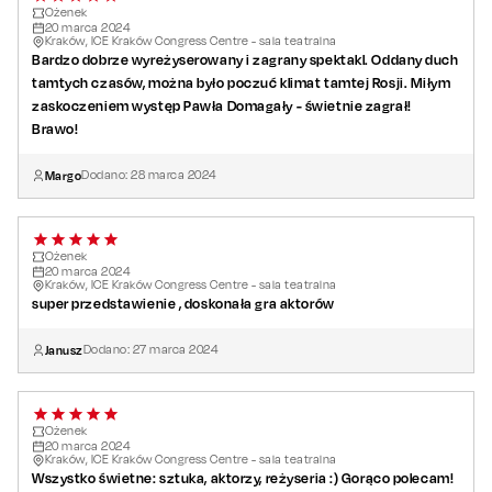
Ożenek
20
marca
2024
Kraków, ICE Kraków Congress Centre - sala teatralna
Bardzo dobrze wyreżyserowany i zagrany spektakl. Oddany duch
tamtych czasów, można było poczuć klimat tamtej Rosji. Miłym
zaskoczeniem występ Pawła Domagały - świetnie zagrał!
Brawo!
Margo
Dodano:
28
marca
2024
Ożenek
20
marca
2024
Kraków, ICE Kraków Congress Centre - sala teatralna
super przedstawienie , doskonała gra aktorów
Janusz
Dodano:
27
marca
2024
Ożenek
20
marca
2024
Kraków, ICE Kraków Congress Centre - sala teatralna
Wszystko świetne: sztuka, aktorzy, reżyseria :) Gorąco polecam!