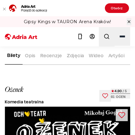
Adria Art
Otwórz
Przejdź do aplikacji
Gipsy Kings w TAURON Arena Kraków!
Bilety
Opis
Recenzje
Zdjęcia
Wideo
Artyści
ADRIA ART
REPERTUAR
OŻENEK
Szukaj
Ożenek
4.90
/ 5
61
OCEN
Komedia teatralna