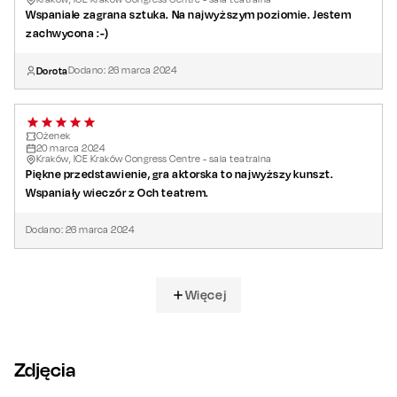
Wspaniale zagrana sztuka. Na najwyższym poziomie. Jestem
zachwycona :-)
Dorota
Dodano:
26
marca
2024
Ożenek
20
marca
2024
Kraków, ICE Kraków Congress Centre - sala teatralna
Piękne przedstawienie, gra aktorska to najwyższy kunszt.
Wspaniały wieczór z Och teatrem.
Dodano:
26
marca
2024
Więcej
Zdjęcia