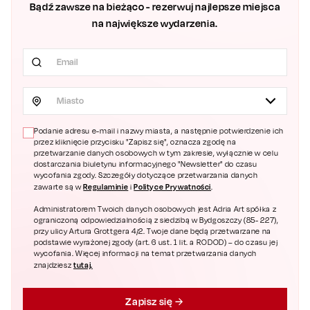
Bądź zawsze na bieżąco - rezerwuj najlepsze miejsca
na największe wydarzenia.
Miasto
Podanie adresu e-mail i nazwy miasta, a następnie potwierdzenie ich
przez kliknięcie przycisku "Zapisz się", oznacza zgodę na
przetwarzanie danych osobowych w tym zakresie, wyłącznie w celu
dostarczania biuletynu informacyjnego "Newsletter" do czasu
wycofania zgody. Szczegóły dotyczące przetwarzania danych
Regulaminie
Polityce Prywatności
zawarte są w
i
.
Administratorem Twoich danych osobowych jest Adria Art spółka z
ograniczoną odpowiedzialnością z siedzibą w Bydgoszczy (85- 227),
przy ulicy Artura Grottgera 4/2. Twoje dane będą przetwarzane na
podstawie wyrażonej zgody (art. 6 ust. 1 lit. a RODOD) – do czasu jej
wycofania. Więcej informacji na temat przetwarzania danych
tutaj.
znajdziesz
Zapisz się