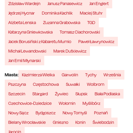
Zdzisław Wardejn
Janusz Panasewicz
Jan Englert
Jędrzej Hycnar
Dominika Kachlik
Maciej Stuhr
Alżbeta Lenska
Zuzanna Grabowska
TGD
Katarzyna Gniewkowska
Tomasz Ciachorowski
Jacek Borusiński z Kabaretu Mumio
Paweł Ławrynowicz
Michał Lewandowski
Marek Dutkiewicz
Jan Emil Młynarski
Miasta:
Kazimierza Wielka
Garwolin
Tychy
Września
Pszczyna
Częstochowa
Suwałki
Wolbrom
Szczecin
Stargard
Żywiec
Słupsk
Biała Podlaska
Czechowice-Dziedzice
Wołomin
Myślibórz
Nowy Sącz
Bydgoszcz
Nowy Tomyśl
Poznań
Bielany Wrocławskie
Gniezno
Konin
Świebodzin
Jarocin