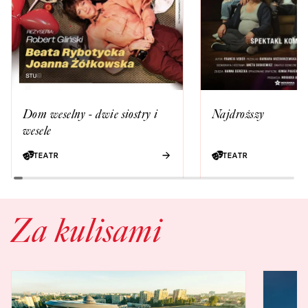
Dom weselny - dwie siostry i
Najdroższy
wesele
TEATR
TEATR
Za kulisami