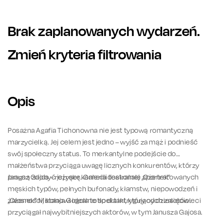
Brak zaplanowanych wydarzeń.
Zmień kryteria filtrowania
Opis
Posażna Agafia Tichonowna nie jest typową romantyczną
marzycielką. Jej celem jest jedno – wyjść za mąż i podnieść
swój społeczny status. To merkantylne podejście do
małżeństwa przyciąga uwagę licznych konkurentów, którzy
pragną zdobyć jej rękę. Galeria doskonale sportretowanych
Janusz Gajos – reżyser komedii teatralnej „Ożenek”
męskich typów, pełnych bufonady, kłamstw, niepowodzeń i
żałosności, stanowi idealne tło dla intrygujących zalotów.
„Ożenek” Mikołaja Gogola to spektakl, który od dziesięcioleci
przyciągał najwybitniejszych aktorów, w tym Janusza Gajosa.