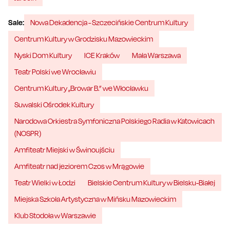
Sale:
Nowa Dekadencja - Szczecińskie Centrum Kultury
Centrum Kultury w Grodzisku Mazowieckim
Nyski Dom Kultury
ICE Kraków
Mała Warszawa
Teatr Polski we Wrocławiu
Centrum Kultury „Browar B.” we Włocławku
Suwalski Ośrodek Kultury
Narodowa Orkiestra Symfoniczna Polskiego Radia w Katowicach
(NOSPR)
Amfiteatr Miejski w Świnoujściu
Amfiteatr nad jeziorem Czos w Mrągowie
Teatr Wielki w Łodzi
Bielskie Centrum Kultury w Bielsku-Białej
Miejska Szkoła Artystyczna w Mińsku Mazowieckim
Klub Stodoła w Warszawie