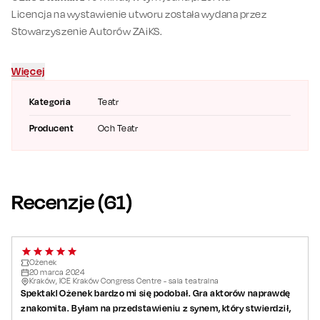
Licencja na wystawienie utworu została wydana przez
Stowarzyszenie Autorów ZAiKS.
Więcej
Kategoria
Teatr
Producent
Och Teatr
Recenzje (
61
)
Ożenek
20
marca
2024
Kraków, ICE Kraków Congress Centre - sala teatralna
Spektakl Ożenek bardzo mi się podobał. Gra aktorów naprawdę
znakomita. Byłam na przedstawieniu z synem, który stwierdził,