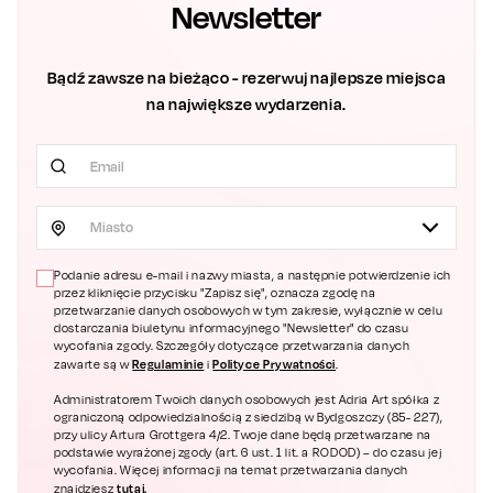
Newsletter
Bądź zawsze na bieżąco - rezerwuj najlepsze miejsca
na największe wydarzenia.
Miasto
Podanie adresu e-mail i nazwy miasta, a następnie potwierdzenie ich
przez kliknięcie przycisku "Zapisz się", oznacza zgodę na
przetwarzanie danych osobowych w tym zakresie, wyłącznie w celu
dostarczania biuletynu informacyjnego "Newsletter" do czasu
wycofania zgody. Szczegóły dotyczące przetwarzania danych
Regulaminie
Polityce Prywatności
zawarte są w
i
.
Administratorem Twoich danych osobowych jest Adria Art spółka z
ograniczoną odpowiedzialnością z siedzibą w Bydgoszczy (85- 227),
przy ulicy Artura Grottgera 4/2. Twoje dane będą przetwarzane na
podstawie wyrażonej zgody (art. 6 ust. 1 lit. a RODOD) – do czasu jej
wycofania. Więcej informacji na temat przetwarzania danych
tutaj.
znajdziesz