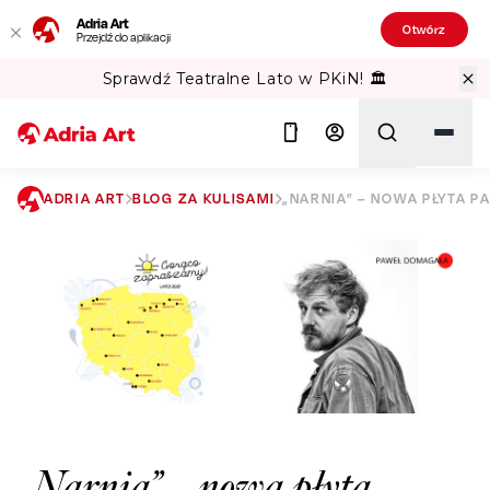
Adria Art
Otwórz
Przejdź do aplikacji
Sprawdź Teatralne Lato w PKiN! 🏛️
ADRIA ART
BLOG ZA KULISAMI
„NARNIA” – NOWA PŁYTA P
Szukaj
„Narnia” – nowa płyta