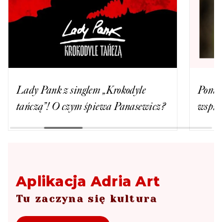
Lady Pank z singlem „Krokodyle
Pomag
tańczą”! O czym śpiewa Panasewicz?
wspie
Aplikacja Adria Art
Tu zaczyna się kultura