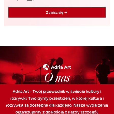
Zapisz się
O nas
Adria Art - Twój przewodnik w świecie kultury i
rozrywki. Tworzymy przestrzeń,
w której
kultura i
rozrywka są dostępne dla każdego. Nasze wydarzenia
organizujemy
z dbałością
o każdy szczegół,