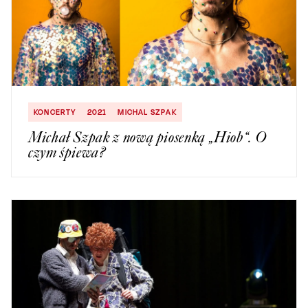
KONCERTY
2021
MICHAL SZPAK
Michał Szpak z nową piosenką „Hiob“. O
czym śpiewa?