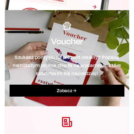
Voucher
Szukasz pomysłu na prezent idealny? Podaruj
najbliższym piękne chwile na wydarzeniu, które
spodoba im się najbardziej!
Zobacz