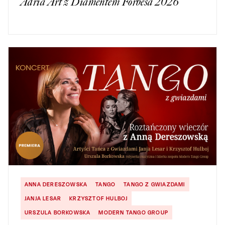
Adria Art z Diamentem Forbesa 2026
ANNA DERESZOWSKA
TANGO
TANGO Z GWIAZDAMI
JANJA LESAR
KRZYSZTOF HULBOJ
URSZULA BORKOWSKA
MODERN TANGO GROUP