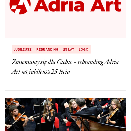
JUBILEUSZ
REBRANDING
25 LAT
LOGO
Zmieniamy się dla Ciebie – rebranding Adria
Art na jubileusz 25-lecia