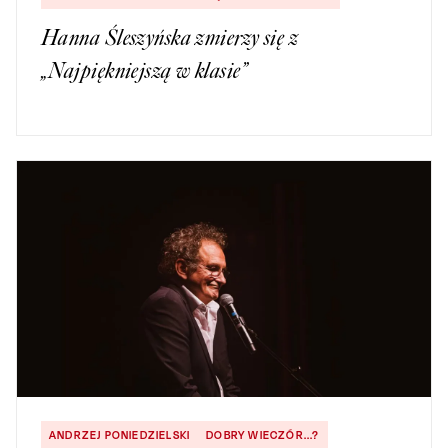
Hanna Śleszyńska zmierzy się z
„Najpiękniejszą w klasie”
ANDRZEJ PONIEDZIELSKI
DOBRY WIECZÓR...?