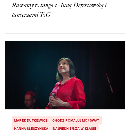
Ruszamy w tango z Anną Dereszowską i
tancerzami TzG
MAREK DUTKIEWICZ
CHODŹ POMALUJ MÓJ ŚWAT
HANNA ŚLESZYŃSKA
NAJPIĘKNIEJSZA W KLASIE