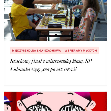
MIĘDZYSZKOLNA LIGA SZACHOWA
WSPIERAMY MŁODYCH
Szachowy finał z mistrzowską klasą. SP
Łubianka wygrywa po raz trzeci!