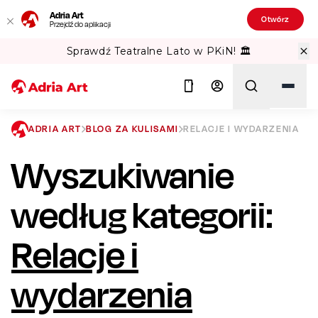
Adria Art
Otwórz
Przejdź do aplikacji
Sprawdź Teatralne Lato w PKiN! 🏛️
ADRIA ART
BLOG ZA KULISAMI
RELACJE I WYDARZENIA
Wyszukiwanie
Szukaj
według kategorii:
Relacje i
wydarzenia