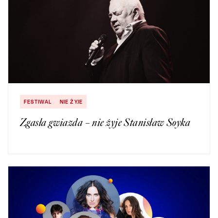
FESTIWAL
NIE ŻYJE
Zgasła gwiazda – nie żyje Stanisław Soyka