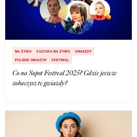
NA ŻYWO
KULTURA NA ŻYWO
GWIAZDY
POLSKIE GWIAZDY
FESTIWAL
Co na Sopot Festival 2025? Gdzie jeszcze
zobaczysz te gwiazdy?