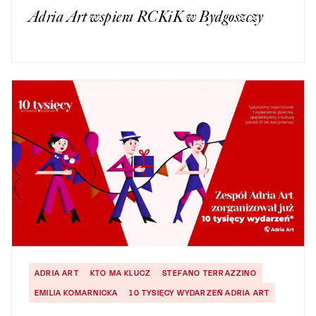
Adria Art wspiera RCKiK w Bydgoszczy
ADRIA ART
KTO MA KLUCZ
STEFANO TERRAZZINO
EMILIA KOMARNICKA
10 TYSIĘCY WYDARZEŃ ADRIA ART