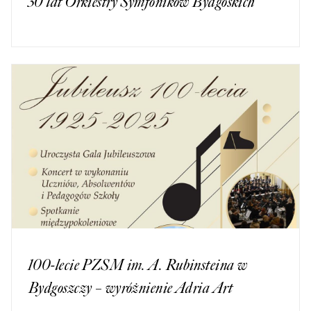
30 lat Orkiestry Symfoników Bydgoskich
100-lecie PZSM im. A. Rubinsteina w
Bydgoszczy – wyróżnienie Adria Art