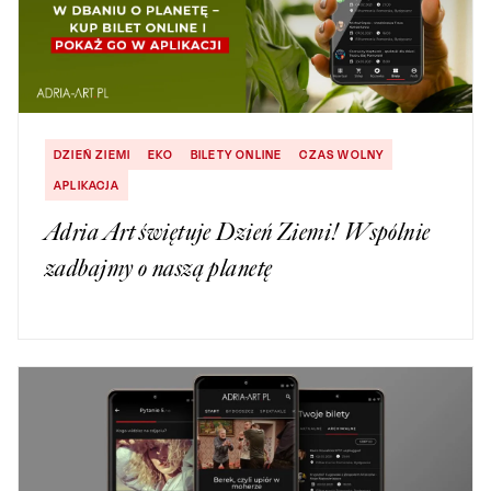
DZIEŃ ZIEMI
EKO
BILETY ONLINE
CZAS WOLNY
APLIKACJA
Adria Art świętuje Dzień Ziemi! Wspólnie
zadbajmy o naszą planetę