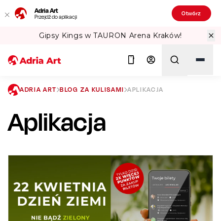
Adria Art
Otwórz
Przejdź do aplikacji
Gipsy Kings w TAURON Arena Kraków!
ADRIA ART
BLOG ZA KULISAMI
APLIKACJA
Aplikacja
Szukaj