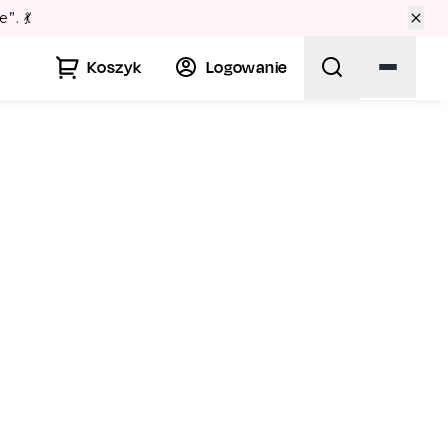
Lato w Warszawie? Spr
Koszyk
Logowanie