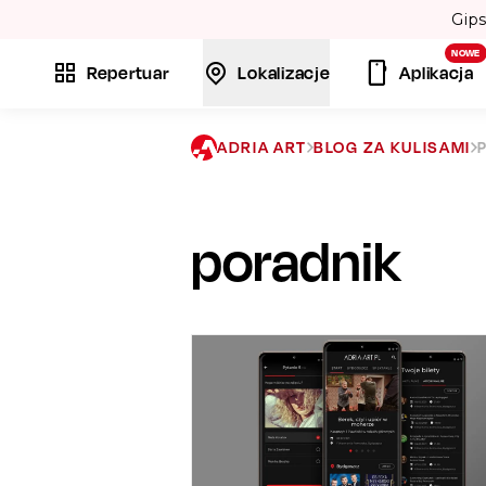
 Twórcy przebojów: „Bamboléo” i „Volare”. 💃
NOWE
Repertuar
Lokalizacje
Aplikacja
ADRIA ART
BLOG ZA KULISAMI
poradnik