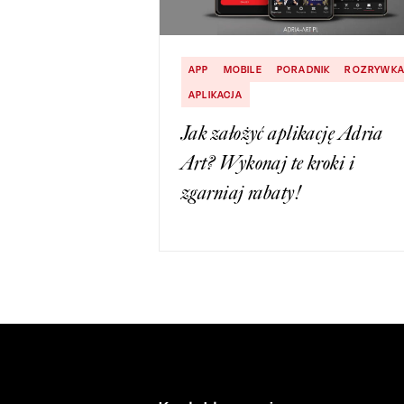
APP
MOBILE
PORADNIK
ROZRYWK
APLIKACJA
Jak założyć aplikację Adria
Art? Wykonaj te kroki i
zgarniaj rabaty!