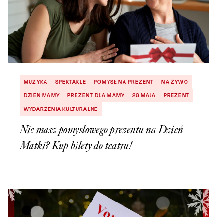
MUZYKA
SPEKTAKLE
POMYSŁ NA PREZENT
NA ŻYWO
DZIEŃ MAMY
PREZENT DLA MAMY
26 MAJA
PREZENT
WYDARZENIA KULTURALNE
Nie masz pomysłowego prezentu na Dzień
Matki? Kup bilety do teatru!