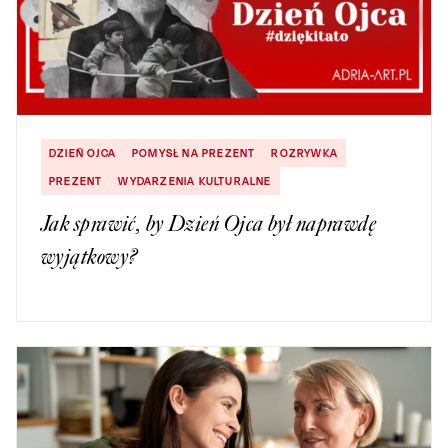
DZIEŃ OJCA
POMYSŁ NA PREZENT
ROZRYWKA
PREZENT
WYDARZENIA KULTURALNE
Jak sprawić, by Dzień Ojca był naprawdę
wyjątkowy?