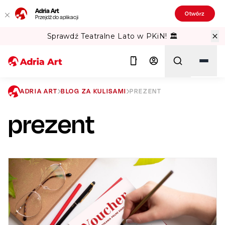
Adria Art
Otwórz
Przejdź do aplikacji
Sprawdź Teatralne Lato w PKiN! 🏛️
ADRIA ART
BLOG ZA KULISAMI
PREZENT
prezent
Szukaj