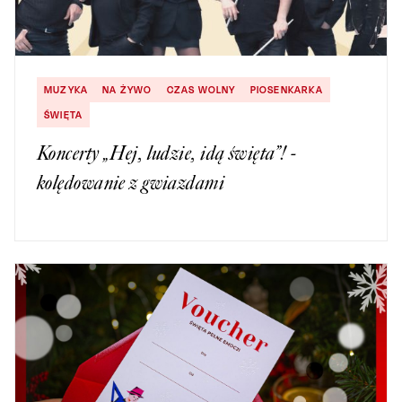
MUZYKA
NA ŻYWO
CZAS WOLNY
PIOSENKARKA
ŚWIĘTA
Koncerty „Hej, ludzie, idą święta”! -
kolędowanie z gwiazdami