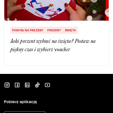
POMYSŁ NA PREZENT
PREZENT
ŚWIĘTA
Jaki prezent wybrać na święta? Postaw na
piękny czas i wybierz voucher
Pobierz aplikację