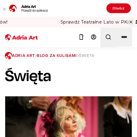
Adria Art
Otwórz
Przejdź do aplikacji
Sprawdź Teatralne Lato w PKiN! 🏛️
ADRIA ART
BLOG ZA KULISAMI
ŚWIĘTA
Święta
Szukaj