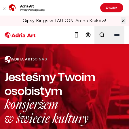
Adria Art
Otwórz
Przejdź do aplikacji
Gipsy Kings w TAURON Arena Kraków!
ADRIA ART
O NAS
Szukaj
Jesteśmy Twoim
osobistym
konsjerżem
w świecie
kultury