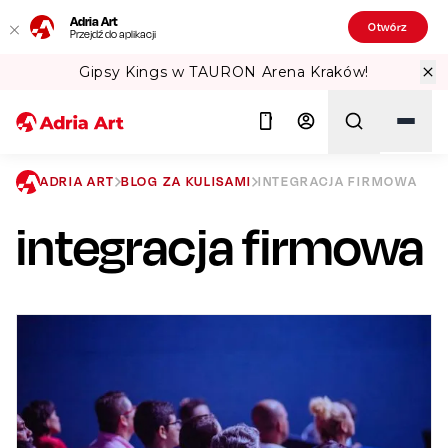
Adria Art
Otwórz
Przejdź do aplikacji
Kings w TAURON Arena Kraków!
Spraw
ADRIA ART
BLOG ZA KULISAMI
INTEGRACJA FIRMOWA
integracja firmowa
Szukaj