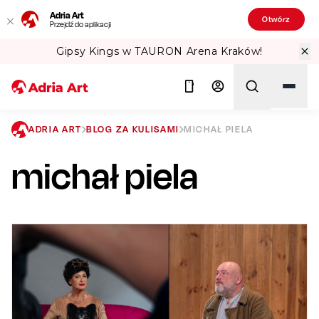
Adria Art
Otwórz
Przejdź do aplikacji
 Arena Kraków!
Sprawdź Teatralne Lat
ADRIA ART
BLOG ZA KULISAMI
MICHAŁ PIELA
michał piela
Szukaj