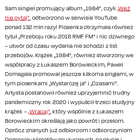
Sam singiel promujący album „1984”, czyli
„Weź
nie pytaj”
, odtworzono w serwisie YouTube
ponad 132 mln razy! Piosenka otrzymała również
tytuł „Przeboju roku 2018 RMF FM” i nic dziwnego
– utwór od czasu wydania nie schodzi z list
przebojów. Krążek „1984”, również stworzony we
współpracy z Łukaszem Borowieckim, Paweł
Domagała promował jeszcze kilkoma singlami, w
tym piosenkami „Wystarczę ja” i „Czasami”.
Artysta postanowił również uprzyjemnić trudny
pandemiczny rok 2020 i wypuścił trzeci studyjny
krążek –
„Wracaj”
, który wspólnie z Łukaszem
Borowieckim określają jako powrót i przełom.
Oprócz znanych już odbiorcom i odbiorczyniom
Domagały klimatów muzycznych, na płycie i