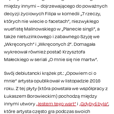
między innymi – dojrzewającego do poważnych
decyzji życiowych Filipa w komedii „7 rzeczy,
których nie wiecie o facetach”, niezwykłego
wuefistę Malinowskiego w „Planecie singli”, a
także nietuzinkowego i zabawnego Szyję we
„Wkręconych” i „Wkręconych 2”. Domagała
wykreował również postać Krzysztofa
Małeckiego w seriali „O mnie się nie martw”.
Swój debiutancki krążek pt.: „Opowiem ci o
mnie” artysta opublikował w listopadzie 2016
roku. Z tej płyty (która powstała we współpracy z
Łukaszem Borowieckim) pochodzą między
innymi utwory
„Jestem tego wart”
i
„Gdybyś była”
,
które artysta często gra podczas swoich