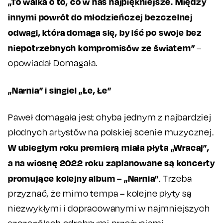
„To walka o to, co w nas najpiękniejsze. Między
innymi powrót do młodzieńczej bezczelnej
odwagi, która domaga się, by iść po swoje bez
niepotrzebnych kompromisów ze światem”
–
opowiadał Domagała.
„Narnia” i singiel „Łe, Łe”
Paweł domagała jest chyba jednym z najbardziej
płodnych artystów na polskiej scenie muzycznej.
W ubiegłym roku premierą miała płyta „Wracaj”,
a na wiosnę 2022 roku zaplanowane są koncerty
promujące kolejny album – „Narnia”
. Trzeba
przyznać, że mimo tempa – kolejne płyty są
niezwykłymi i dopracowanymi w najmniejszych