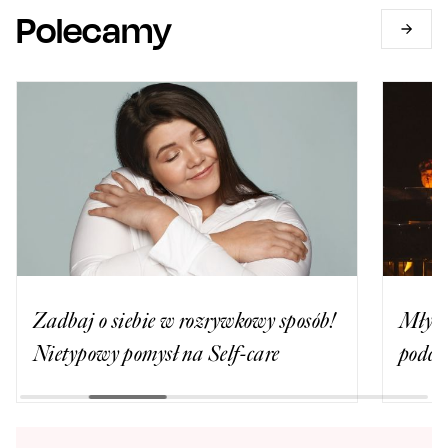
Polecamy
Zadbaj o siebie w rozrywkowy sposób!
Młyna
Nietypowy pomysł na Self-care
podcza