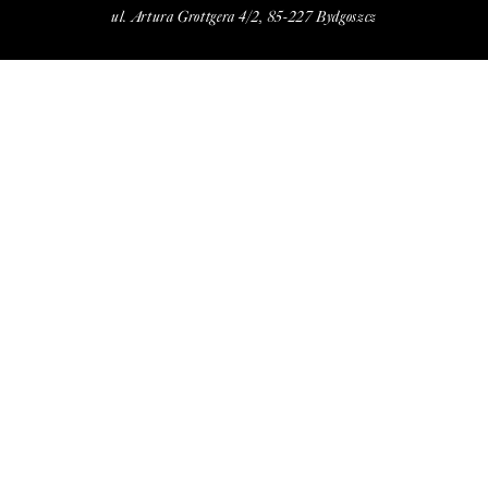
ul. Artura Grottgera 4/2, 85-227 Bydgoszcz