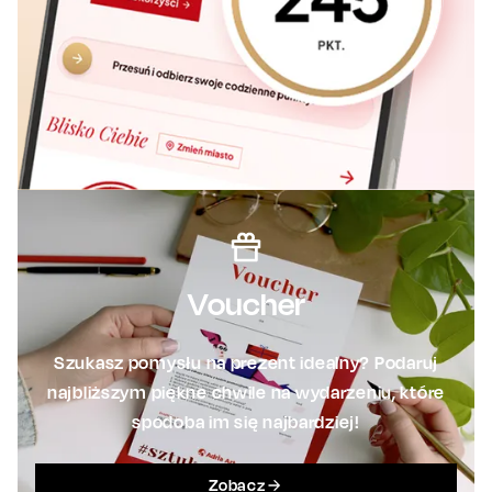
Voucher
Szukasz pomysłu na prezent idealny? Podaruj
najbliższym piękne chwile na wydarzeniu, które
spodoba im się najbardziej!
Zobacz