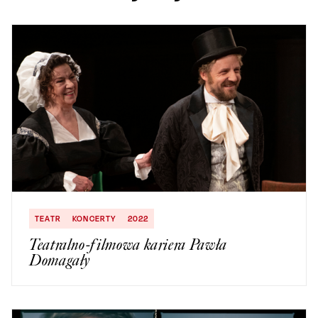
TEATR
KONCERTY
2022
Teatralno-filmowa kariera Pawła
Domagały