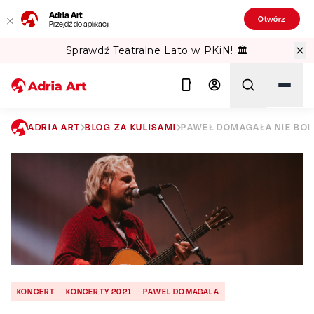
Adria Art
Otwórz
Przejdź do aplikacji
Sprawdź Teatralne Lato w PKiN! 🏛️
ADRIA ART
BLOG ZA KULISAMI
PAWEŁ DOMAGAŁA NIE BOI 
Szukaj
KONCERT
KONCERTY 2021
PAWEL DOMAGALA