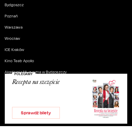
Bydgoszcz
Poznań
Warszawa
Wrocław
ICE Kraków
Kino Teatr Apollo
Akademia Muzyczna w Bydgoszczy
POLECAMY
Recepta na szczęście
© 2019-
2026
. Wszystkie prawa zastrzeżone.
Sprawdź bilety
ul. Artura Grottgera 4/2, 85-227 Bydgoszcz