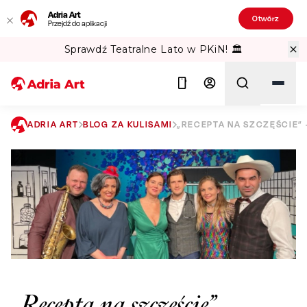
Adria Art
Otwórz
Przejdź do aplikacji
Sprawdź Teatralne Lato w PKiN! 🏛️
ADRIA ART
BLOG ZA KULISAMI
„RECEPTA NA SZCZĘŚCIE”
Szukaj
„Recepta na szczęście” –