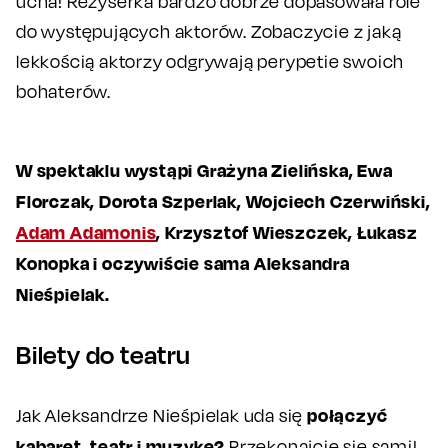
ucha! Reżyserka bardzo dobrze dopasowała role
do występujących aktorów. Zobaczycie z jaką
lekkością aktorzy odgrywają perypetie swoich
bohaterów.
W spektaklu wystąpi Grażyna Zielińska, Ewa
Florczak, Dorota Szperlak, Wojciech Czerwiński,
Adam Adamonis
, Krzysztof Wieszczek, Łukasz
Konopka i oczywiście sama Aleksandra
Nieśpielak.
Bilety do teatru
połączyć
Jak Aleksandrze Nieśpielak uda się
kabaret, teatr i muzykę?
Przekonajcie się sami!