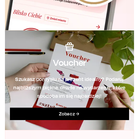
Voucher
Szukasz pomysłu na prezent idealny? Podaruj
najbliższym piękne chwile na wydarzeniu, które
spodoba im się najbardziej!
Zobacz