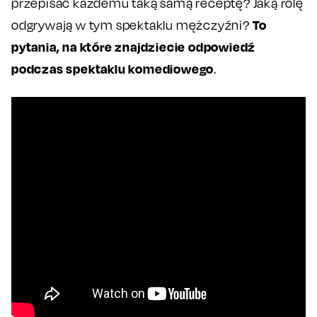
przepisać każdemu taką samą receptę? Jaką rolę
To
odgrywają w tym spektaklu mężczyźni?
pytania, na które znajdziecie odpowiedź
podczas spektaklu komediowego
.