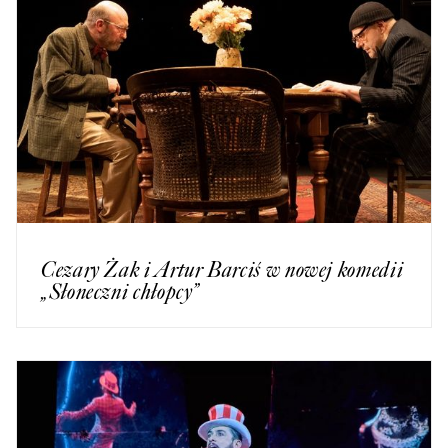
Cezary Żak i Artur Barciś w nowej komedii
„Słoneczni chłopcy”