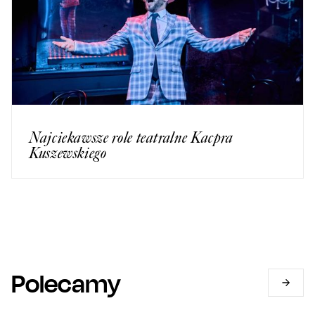
Najciekawsze role teatralne Kacpra
Kuszewskiego
Polecamy