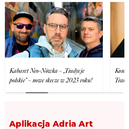
Kabaret Neo-Nówka – „Tradycje
Konce
polskie” – nowe skecze w 2023 roku!
Trasa
Aplikacja Adria Art