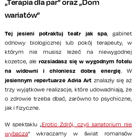
„Terapia dla par” oraz „Dom
wariatów”
Tej jesieni potraktuj teatr jak spa
, gabinet
odnowy biologicznej lub pokój terapeuty, w
którym nie musisz leżeć na niewygodnej
rozsiadasz się w wygodnym fotelu
kozetce, ale
na widowni i chłoniesz dobrą energię
. W
jesiennym repertuarze Adria Art
znalazły się aż
trzy wyjątkowe realizacje, które udowadniają, że
o zdrowie trzeba dbać, zarówno to psychiczne,
jak i fizyczne.
W spektaklu „
Erotic Zdrój, czyli sanatorium nie
wybacza
” wkraczamy w świat romansów