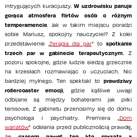
W uzdrowisku panuje
intrygujących kuracjuszy.
gorąca atmosfera flirtów osób o różnym
temperamencie
. Jak w takim miejscu poradzi
sobie Mariusz, spokojny nauczyciel? Z kolei
spotkanie
przedstawienie „
Terapia dla par
” to
trzech par w gabinecie terapeutycznym
. Z
pozoru spokojne, gdzie ludzie siedzą grzecznie
na krzesłach rozmawiając o uczuciach. Nic
prawdziwy
bardziej mylnego. Ten spektakl to
rollercoaster emocji
, gdzie kąśliwe uwagi
odbijane są między bohaterami jak piłki
tenisowe. Z gabinetu przenosimy się do domu
psychologa i psychiatry. Premiera „
Dom
wariatów
” odsłania przed publicznością prawdę,
czasem nawet ten kto sprząta z
że