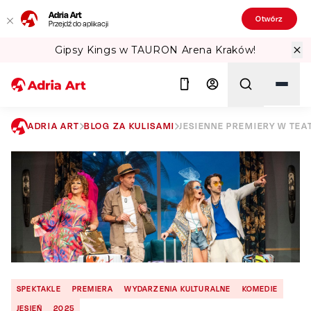
Adria Art
Otwórz
Przejdź do aplikacji
Gipsy Kings w TAURON Arena Kraków!
ADRIA ART
BLOG ZA KULISAMI
JESIENNE PREMIERY W TEA
Szukaj
SPEKTAKLE
PREMIERA
WYDARZENIA KULTURALNE
KOMEDIE
JESIEŃ
2025