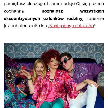
pamiętasz dlaczego. I zanim udaje Ci się poznać
poznajesz wszystkich
kochanka,
ekscentrycznych członków rodziny
, zupełnie
jak bohater spektaklu „
Następnego dnia rano
”.