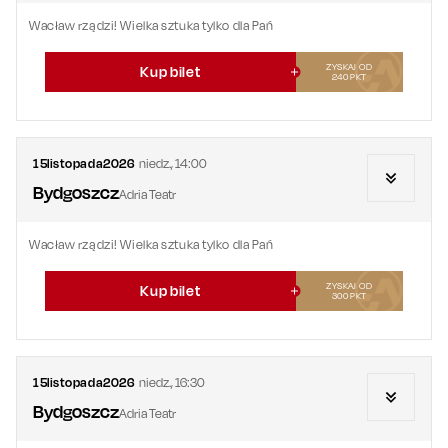
Wacław rządzi! Wielka sztuka tylko dla Pań
ZYSKAJ OD
Kup bilet
240
PKT
15
listopada
2026
niedz.
,
14:00
Bydgoszcz
Adria Teatr
Wacław rządzi! Wielka sztuka tylko dla Pań
ZYSKAJ OD
Kup bilet
300
PKT
15
listopada
2026
niedz.
,
16:30
Bydgoszcz
Adria Teatr