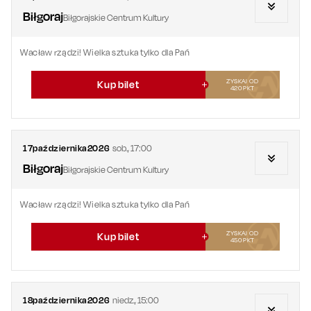
Biłgoraj
Biłgorajskie Centrum Kultury
Wacław rządzi! Wielka sztuka tylko dla Pań
ZYSKAJ OD
Kup bilet
420
PKT
17
października
2026
sob.
,
17:00
Biłgoraj
Biłgorajskie Centrum Kultury
Wacław rządzi! Wielka sztuka tylko dla Pań
ZYSKAJ OD
Kup bilet
450
PKT
18
października
2026
niedz.
,
15:00