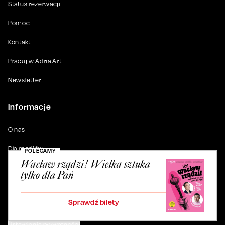
Status rezerwacji
Pomoc
Kontakt
Pracuj w Adria Art
Newsletter
Informacje
O nas
Dla mediów
POLECAMY
Wacław rządzi! Wielka sztuka
Do pobrania
tylko dla Pań
Partnerzy
Sprawdź bilety
Polityka prywatności
Ustawienia prywatności