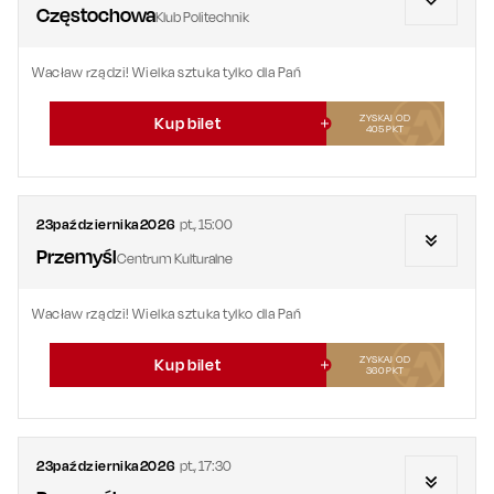
Częstochowa
Klub Politechnik
Wacław rządzi! Wielka sztuka tylko dla Pań
ZYSKAJ OD
Kup bilet
405
PKT
23
października
2026
pt.
,
15:00
Przemyśl
Centrum Kulturalne
Wacław rządzi! Wielka sztuka tylko dla Pań
ZYSKAJ OD
Kup bilet
360
PKT
23
października
2026
pt.
,
17:30