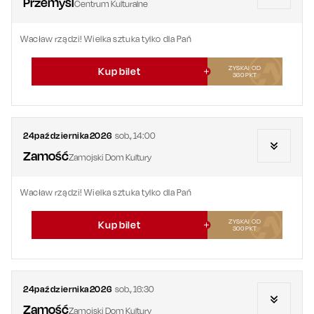
Przemyśl
Centrum Kulturalne
Wacław rządzi! Wielka sztuka tylko dla Pań
ZYSKAJ OD
Kup bilet
360
PKT
24
października
2026
sob.
,
14:00
Zamość
Zamojski Dom Kultury
Wacław rządzi! Wielka sztuka tylko dla Pań
ZYSKAJ OD
Kup bilet
300
PKT
24
października
2026
sob.
,
16:30
Zamość
Zamojski Dom Kultury