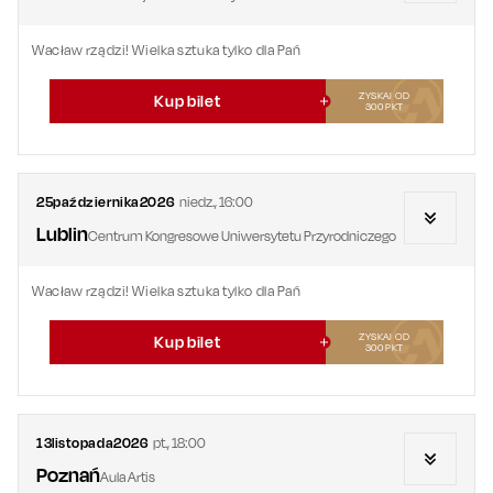
Wacław rządzi! Wielka sztuka tylko dla Pań
ZYSKAJ OD
Kup bilet
300
PKT
25
października
2026
niedz.
,
16:00
Lublin
Centrum Kongresowe Uniwersytetu Przyrodniczego
Wacław rządzi! Wielka sztuka tylko dla Pań
ZYSKAJ OD
Kup bilet
300
PKT
13
listopada
2026
pt.
,
18:00
Poznań
Aula Artis