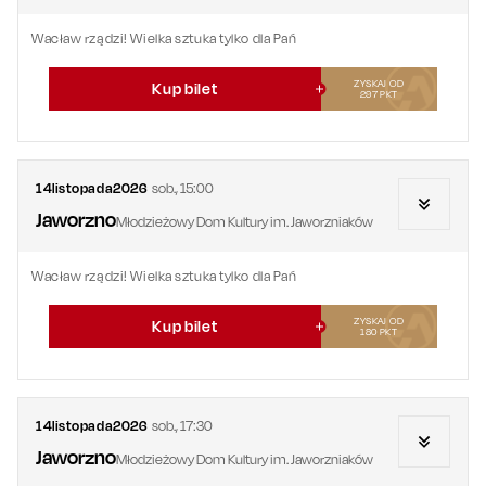
Wacław rządzi! Wielka sztuka tylko dla Pań
ZYSKAJ OD
Kup bilet
297
PKT
14
listopada
2026
sob.
,
15:00
Jaworzno
Młodzieżowy Dom Kultury im. Jaworzniaków
Wacław rządzi! Wielka sztuka tylko dla Pań
ZYSKAJ OD
Kup bilet
180
PKT
14
listopada
2026
sob.
,
17:30
Jaworzno
Młodzieżowy Dom Kultury im. Jaworzniaków