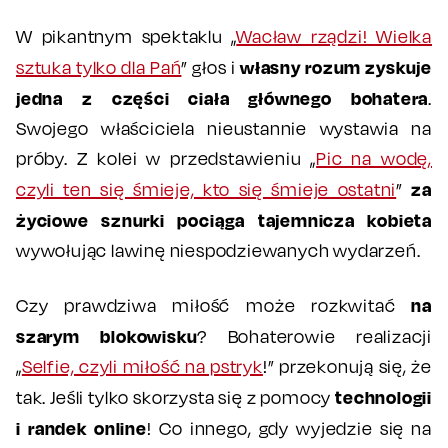
W pikantnym spektaklu „
Wacław rządzi! Wielka
własny rozum zyskuje
sztuka tylko dla Pań
” głos i
jedna z części ciała głównego bohatera
.
Swojego właściciela nieustannie wystawia na
próby. Z kolei w przedstawieniu „
Pic na wodę,
za
czyli ten się śmieje, kto się śmieje ostatni
”
życiowe sznurki pociąga tajemnicza kobieta
wywołując lawinę niespodziewanych wydarzeń.
na
Czy prawdziwa miłość może rozkwitać
szarym blokowisku
? Bohaterowie realizacji
„
Selfie, czyli miłość na pstryk
!” przekonują się, że
technologii
tak. Jeśli tylko skorzysta się z pomocy
i randek online
! Co innego, gdy wyjedzie się na