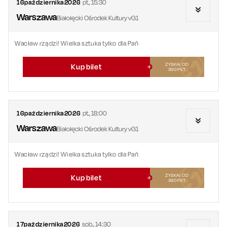
16
października
2026
pt.
,
15:30
Warszawa
Białołęcki Ośrodek Kultury vG1
Wacław rządzi! Wielka sztuka tylko dla Pań
ZYSKAJ OD
Kup bilet
360
PKT
16
października
2026
pt.
,
18:00
Warszawa
Białołęcki Ośrodek Kultury vG1
Wacław rządzi! Wielka sztuka tylko dla Pań
ZYSKAJ OD
Kup bilet
360
PKT
17
października
2026
sob.
,
14:30