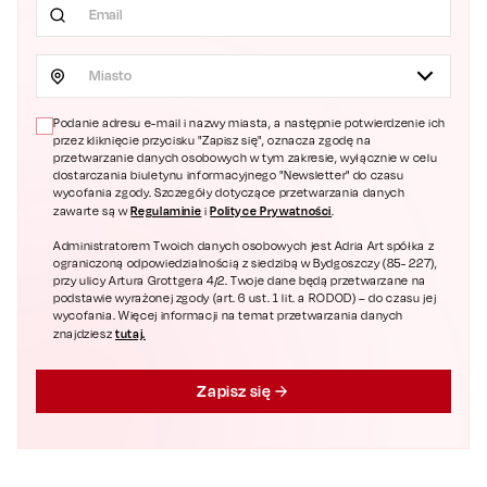
Miasto
Podanie adresu e-mail i nazwy miasta, a następnie potwierdzenie ich
przez kliknięcie przycisku "Zapisz się", oznacza zgodę na
przetwarzanie danych osobowych w tym zakresie, wyłącznie w celu
dostarczania biuletynu informacyjnego "Newsletter" do czasu
wycofania zgody. Szczegóły dotyczące przetwarzania danych
Regulaminie
Polityce Prywatności
zawarte są w
i
.
Administratorem Twoich danych osobowych jest Adria Art spółka z
ograniczoną odpowiedzialnością z siedzibą w Bydgoszczy (85- 227),
przy ulicy Artura Grottgera 4/2. Twoje dane będą przetwarzane na
podstawie wyrażonej zgody (art. 6 ust. 1 lit. a RODOD) – do czasu jej
wycofania. Więcej informacji na temat przetwarzania danych
tutaj.
znajdziesz
Zapisz się