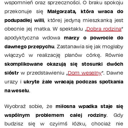
wspomnień oraz sprzeczności. O braku spokoju
Małgorzata, która wraca do
przekonuje się
podupadłej willi
, której jedyną mieszkanką jest
obecnie jej matka. W spektaklu „
Dobra rodzina
”
marzy o powrocie do
apodyktyczna wdowa
dawnego przepychu
. Zastanawia się jak mogłaby
włączyć w realizację planów córkę. Równie
skomplikowane okazują się stosunki dwóch
sióstr
w przedstawieniu „
Dom weselny
”. Dawne
ukryte żale wracają podczas spotkania
urazy i
na weselu
.
miłosna wpadka staje się
Wyobraź sobie, że
wspólnym problemem całej rodziny
. Gdy
budzisz się w czyimś łóżku, chociaż nie