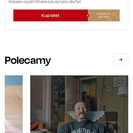
Wacław rządzi! Wielka sztuka tylko dla Pań
ZYSKAJ OD
Kup bilet
267
PKT
Polecamy