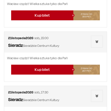
Wacław rządzi! Wielka sztuka tylko dla Pań
ZYSKAJ OD
Kup bilet
300
PKT
21
listopada
2026
sob.
,
15:00
Sieradz
Sieradzkie Centrum Kultury
Wacław rządzi! Wielka sztuka tylko dla Pań
ZYSKAJ OD
Kup bilet
267
PKT
21
listopada
2026
sob.
,
17:30
Sieradz
Sieradzkie Centrum Kultury