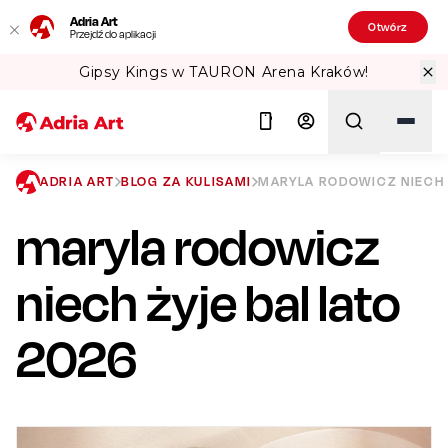
Adria Art
Otwórz
Przejdź do aplikacji
ena Kraków!
Sprawdź Teatralne Lato w
ADRIA ART
BLOG ZA KULISAMI
MARYLA RODOWICZ NIECH 
maryla rodowicz
Szukaj
niech żyje bal lato
2026