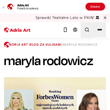
Adria Art
Otwórz
Przejdź do aplikacji
Sprawdź Teatralne Lato w PKiN! 🏛️
ADRIA ART
BLOG ZA KULISAMI
MARYLA RODOWICZ
maryla rodowicz
Szukaj