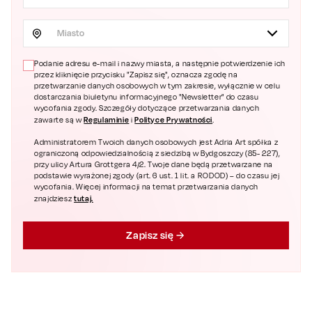
Miasto
Podanie adresu e-mail i nazwy miasta, a następnie potwierdzenie ich
przez kliknięcie przycisku "Zapisz się", oznacza zgodę na
przetwarzanie danych osobowych w tym zakresie, wyłącznie w celu
dostarczania biuletynu informacyjnego "Newsletter" do czasu
wycofania zgody. Szczegóły dotyczące przetwarzania danych
Regulaminie
Polityce Prywatności
zawarte są w
i
.
Administratorem Twoich danych osobowych jest Adria Art spółka z
ograniczoną odpowiedzialnością z siedzibą w Bydgoszczy (85- 227),
przy ulicy Artura Grottgera 4/2. Twoje dane będą przetwarzane na
podstawie wyrażonej zgody (art. 6 ust. 1 lit. a RODOD) – do czasu jej
wycofania. Więcej informacji na temat przetwarzania danych
tutaj.
znajdziesz
Zapisz się