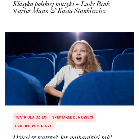
Klasyka polskiej muzyki – Lady Pank,
Varius Manx & Kasia Stankiewicz
TEATR DLA DZIECI
SPEKTAKLE DLA DZIECI
DZIECKO W TEATRZE
Dzieci w teatrze? Jak najbardziej tak!