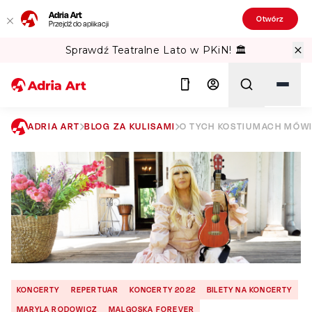
Adria Art
Otwórz
Przejdź do aplikacji
Sprawdź Teatralne Lato w PKiN! 🏛️
ADRIA ART
BLOG ZA KULISAMI
O TYCH KOSTIUMACH MÓWI
Szukaj
KONCERTY
REPERTUAR
KONCERTY 2022
BILETY NA KONCERTY
MARYLA RODOWICZ
MALGOSKA FOREVER