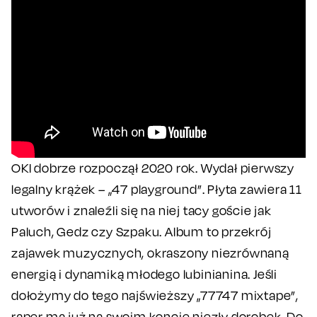
OKI dobrze rozpoczął 2020 rok. Wydał pierwszy
legalny krążek – „47 playground”. Płyta zawiera 11
utworów i znaleźli się na niej tacy goście jak
Paluch, Gedz czy Szpaku. Album to przekrój
zajawek muzycznych, okraszony niezrównaną
energią i dynamiką młodego lubinianina. Jeśli
dołożymy do tego najświeższy „77747 mixtape”,
raper ma już na swoim koncie niezły dorobek. Do