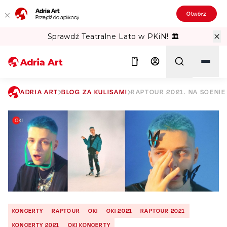
Adria Art
Otwórz
Przejdź do aplikacji
Sprawdź Teatralne Lato w PKiN! 🏛️
ADRIA ART
BLOG ZA KULISAMI
RAPTOUR 2021. NA SCENIE
Szukaj
KONCERTY
RAPTOUR
OKI
OKI 2021
RAPTOUR 2021
KONCERTY 2021
OKI KONCERTY