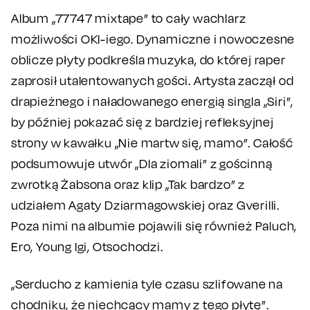
Album „77747 mixtape” to cały wachlarz
możliwości OKI-iego. Dynamiczne i nowoczesne
oblicze płyty podkreśla muzyka, do której raper
zaprosił utalentowanych gości. Artysta zaczął od
drapieżnego i naładowanego energią singla „Siri”,
by później pokazać się z bardziej refleksyjnej
strony w kawałku „Nie martw się, mamo”. Całość
podsumowuje utwór „Dla ziomali” z gościnną
zwrotką Żabsona oraz klip „Tak bardzo” z
udziałem Agaty Dziarmagowskiej oraz Gverilli.
Poza nimi na albumie pojawili się również Paluch,
Ero, Young Igi, Otsochodzi.
„Serducho z kamienia tyle czasu szlifowane na
chodniku, że niechcący mamy z tego płytę”.