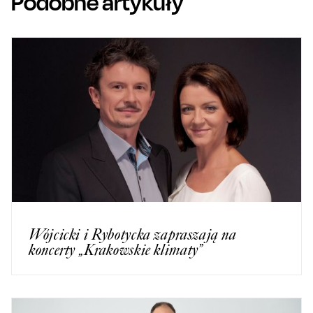
Podobne artykuły
Wójcicki i Rybotycka zapraszają na
koncerty „Krakowskie klimaty”