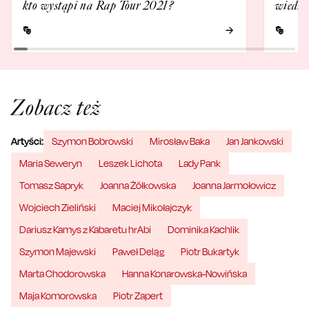
kto wystąpi na Rap Tour 2021?
wiedzi
Zobacz też
Artyści:
Szymon Bobrowski
Mirosław Baka
Jan Jankowski
Maria Seweryn
Leszek Lichota
Lady Pank
Tomasz Sapryk
Joanna Żółkowska
Joanna Jarmołowicz
Wojciech Zieliński
Maciej Mikołajczyk
Dariusz Kamys z Kabaretu hrAbi
Dominika Kachlik
Szymon Majewski
Paweł Deląg
Piotr Bukartyk
Marta Chodorowska
Hanna Konarowska-Nowińska
Maja Komorowska
Piotr Zapert