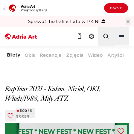
Adria Art
Otwórz
Przejdź do aplikacji
Sprawdź Teatralne Lato w PKiN! 🏛️
Bilety
Opis
Recenzje
Zdjęcia
Wideo
Artyści
ADRIA ART
REPERTUAR
RAPTOUR 2021 - KUKON, NIZIOŁ, O
Szukaj
RapTour 2021 - Kukon, Nizioł, OKI,
Włodi/1988, Miły ATZ
5.00
/ 5
3
OCEN