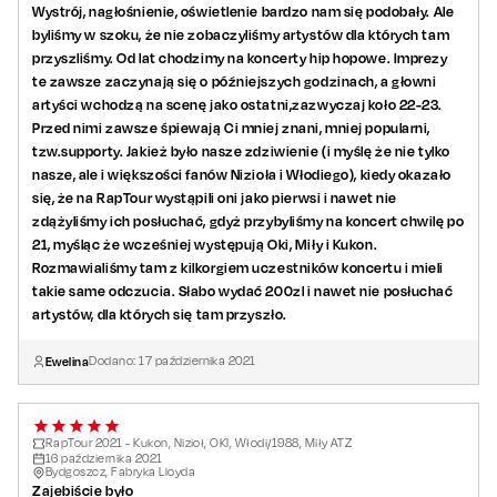
Wystrój, nagłośnienie, oświetlenie bardzo nam się podobały. Ale
byliśmy w szoku, że nie zobaczyliśmy artystów dla których tam
przyszliśmy. Od lat chodzimy na koncerty hip hopowe. Imprezy
te zawsze zaczynają się o późniejszych godzinach, a głowni
artyści wchodzą na scenę jako ostatni,zazwyczaj koło 22-23.
Przed nimi zawsze śpiewają Ci mniej znani, mniej popularni,
tzw.supporty. Jakież było nasze zdziwienie (i myślę że nie tylko
nasze, ale i większości fanów Nizioła i Włodiego), kiedy okazało
się, że na RapTour wystąpili oni jako pierwsi i nawet nie
zdążyliśmy ich posłuchać, gdyż przybyliśmy na koncert chwilę po
21, myśląc że wcześniej występują Oki, Miły i Kukon.
Rozmawialiśmy tam z kilkorgiem uczestników koncertu i mieli
takie same odczucia. Słabo wydać 200zl i nawet nie posłuchać
artystów, dla których się tam przyszło.
Ewelina
Dodano:
17
października
2021
RapTour 2021 - Kukon, Nizioł, OKI, Włodi/1988, Miły ATZ
16
października
2021
Bydgoszcz, Fabryka Lloyda
Zajebiście było