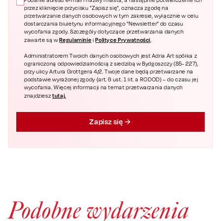
Podanie adresu e-mail i nazwy miasta, a następnie potwierdzenie ich
przez kliknięcie przycisku "Zapisz się", oznacza zgodę na
przetwarzanie danych osobowych w tym zakresie, wyłącznie w celu
dostarczania biuletynu informacyjnego "Newsletter" do czasu
wycofania zgody. Szczegóły dotyczące przetwarzania danych
Regulaminie
Polityce Prywatności
zawarte są w
i
.
Administratorem Twoich danych osobowych jest Adria Art spółka z
ograniczoną odpowiedzialnością z siedzibą w Bydgoszczy (85- 227),
przy ulicy Artura Grottgera 4/2. Twoje dane będą przetwarzane na
podstawie wyrażonej zgody (art. 6 ust. 1 lit. a RODOD) – do czasu jej
wycofania. Więcej informacji na temat przetwarzania danych
tutaj.
znajdziesz
Zapisz się
Podobne wydarzenia