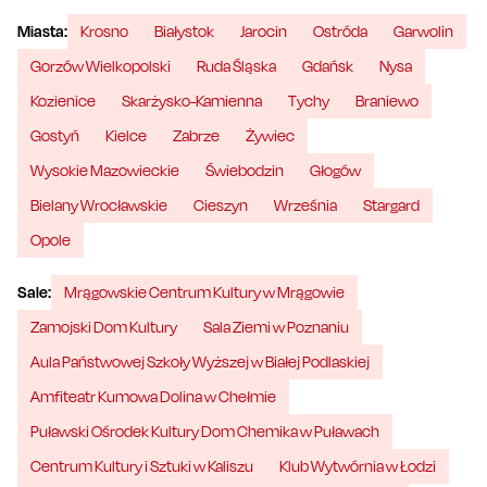
Miasta:
Krosno
Białystok
Jarocin
Ostróda
Garwolin
Gorzów Wielkopolski
Ruda Śląska
Gdańsk
Nysa
Kozienice
Skarżysko-Kamienna
Tychy
Braniewo
Gostyń
Kielce
Zabrze
Żywiec
Wysokie Mazowieckie
Świebodzin
Głogów
Bielany Wrocławskie
Cieszyn
Września
Stargard
Opole
Sale:
Mrągowskie Centrum Kultury w Mrągowie
Zamojski Dom Kultury
Sala Ziemi w Poznaniu
Aula Państwowej Szkoły Wyższej w Białej Podlaskiej
Amfiteatr Kumowa Dolina w Chełmie
Puławski Ośrodek Kultury Dom Chemika w Puławach
Centrum Kultury i Sztuki w Kaliszu
Klub Wytwórnia w Łodzi