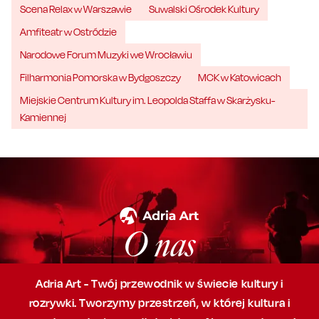
Scena Relax w Warszawie
Suwalski Ośrodek Kultury
Amfiteatr w Ostródzie
Narodowe Forum Muzyki we Wrocławiu
Filharmonia Pomorska w Bydgoszczy
MCK w Katowicach
Miejskie Centrum Kultury im. Leopolda Staffa w Skarżysku-
Kamiennej
O nas
Adria Art - Twój przewodnik w świecie kultury i
rozrywki. Tworzymy przestrzeń,
w której
kultura i