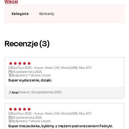
Więcej
2021 zapowiada się niezwykle energetycznie. Kto odwiedzi
twoje miasto? Sprawdź nasz line-up na
https://raptour.pl
Kategoria
Koncerty
Hip-hop łączy pokolenia — pokażmy to na koncertach!
Recenzje (
3
)
RapTour 2021 - Kukon, Nizioł, OKI, Włodi/1988, Miły ATZ
16
października
2021
Bydgoszcz, Fabryka Lloyda
Super wydarzenie, dzięki.
Ania
Dodano:
18
października
2021
RapTour 2021 - Kukon, Nizioł, OKI, Włodi/1988, Miły ATZ
16
października
2021
Bydgoszcz, Fabryka Lloyda
Super miejscówka, byliśmy z mężem pod wrażeniem Fabryki.