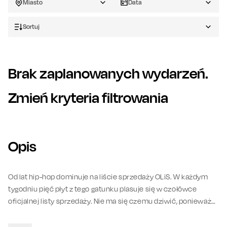
Miasto
Data
Sortuj
Brak zaplanowanych wydarzeń.
Zmień kryteria filtrowania
Opis
Od lat hip-hop dominuje na liście sprzedaży OLiS. W każdym
tygodniu pięć płyt z tego gatunku plasuje się w czołówce
oficjalnej listy sprzedaży. Nie ma się czemu dziwić, ponieważ
są to światowej klasy produkcje. Artyści tego gatunku grają
najwięcej koncertów i mają rzesze wiernych fanów. RapTour