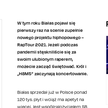
W tym roku Białas pojawi się
pierwszy raz na scenie zupełnie
nowego projektu hiphopowego –
RapTour 2021. Jeżeli podczas
pandemii stęskniliście się za
swoim ulubionym raperem,
możecie zacząć świętować. Król i
„H8M5” zaczynają koncertowanie.
Białas sprzedał już w Polsce ponad
120 tys. płyt i wciąż ma apetyt na
więcej. Jest współzałożycielem SB