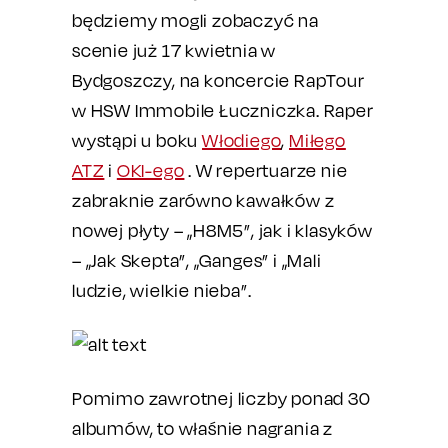
będziemy mogli zobaczyć na
scenie już 17 kwietnia w
Bydgoszczy, na koncercie RapTour
w HSW Immobile Łuczniczka. Raper
wystąpi u boku
Włodiego
,
Miłego
ATZ
i
OKI-ego
. W repertuarze nie
zabraknie zarówno kawałków z
nowej płyty – „H8M5”, jak i klasyków
– „Jak Skepta”, „Ganges” i „Mali
ludzie, wielkie nieba”.
Pomimo zawrotnej liczby ponad 30
albumów, to właśnie nagrania z