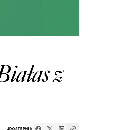
iałas z
UDOSTĘPNIJ: