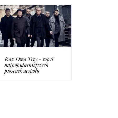
Raz Dwa Trzy – top 5
najpopularniejszych
piosenek zespołu