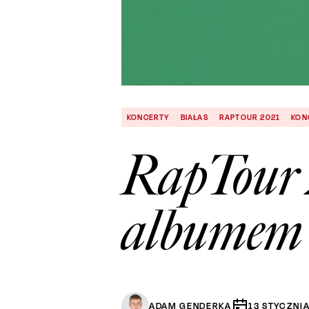
KONCERTY
BIAŁAS
RAPTOUR 2021
KON
RapTour 
albumem
ADAM GENDERKA
13
STYCZNI