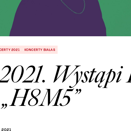
CERTY 2021
KONCERTY BIAŁAS
2021. Wystąpi B
 „H8M5”
A
2021