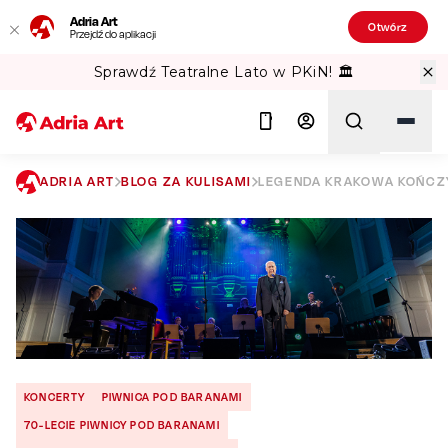
Adria Art
Otwórz
Przejdź do aplikacji
Sprawdź Teatralne Lato w PKiN! 🏛️
ADRIA ART
BLOG ZA KULISAMI
LEGENDA KRAKOWA KOŃCZY 
Szukaj
KONCERTY
PIWNICA POD BARANAMI
70-LECIE PIWNICY POD BARANAMI