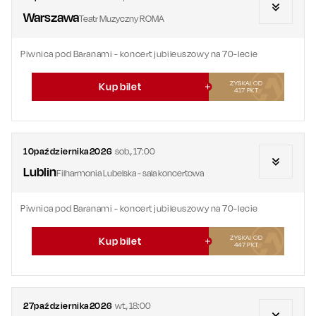
Warszawa
Teatr Muzyczny ROMA
Piwnica pod Baranami - koncert jubileuszowy na 70-lecie
ZYSKAJ OD
Kup bilet
417
PKT
10
października
2026
sob.
,
17:00
Lublin
Filharmonia Lubelska - sala koncertowa
Piwnica pod Baranami - koncert jubileuszowy na 70-lecie
ZYSKAJ OD
Kup bilet
447
PKT
27
października
2026
wt.
,
18:00