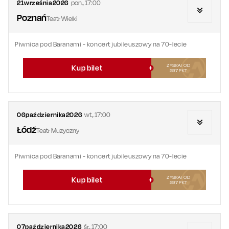
21
września
2026
pon.
,
17:00
Poznań
Teatr Wielki
Piwnica pod Baranami - koncert jubileuszowy na 70-lecie
ZYSKAJ OD
Kup bilet
297
PKT
06
października
2026
wt.
,
17:00
Łódź
Teatr Muzyczny
Piwnica pod Baranami - koncert jubileuszowy na 70-lecie
ZYSKAJ OD
Kup bilet
297
PKT
07
października
2026
śr.
,
17:00