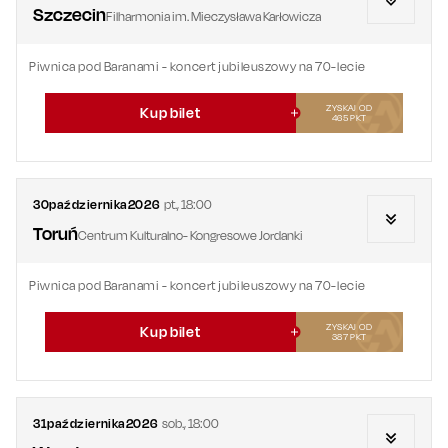
Szczecin
Filharmonia im. Mieczysława Karłowicza
Piwnica pod Baranami - koncert jubileuszowy na 70-lecie
ZYSKAJ OD
Kup bilet
465
PKT
30
października
2026
pt.
,
18:00
Toruń
Centrum Kulturalno- Kongresowe Jordanki
Piwnica pod Baranami - koncert jubileuszowy na 70-lecie
ZYSKAJ OD
Kup bilet
387
PKT
31
października
2026
sob.
,
18:00