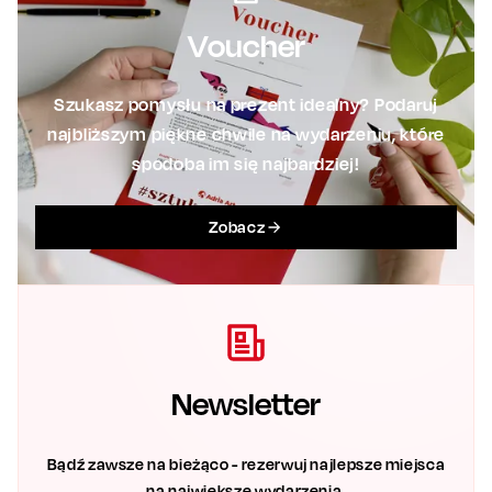
Voucher
Szukasz pomysłu na prezent idealny? Podaruj
najbliższym piękne chwile na wydarzeniu, które
spodoba im się najbardziej!
Zobacz
Newsletter
Bądź zawsze na bieżąco - rezerwuj najlepsze miejsca
na największe wydarzenia.