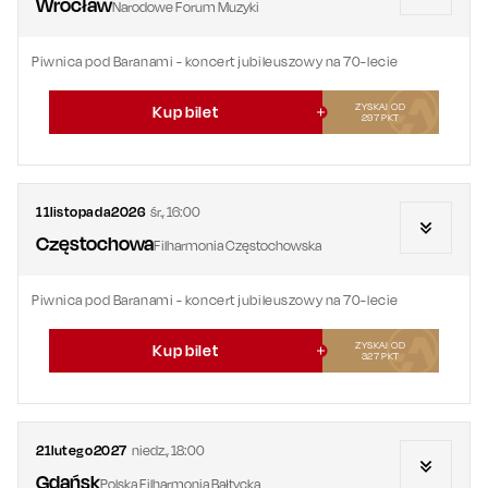
Wrocław
Narodowe Forum Muzyki
Piwnica pod Baranami - koncert jubileuszowy na 70-lecie
ZYSKAJ OD
Kup bilet
297
PKT
11
listopada
2026
śr.
,
16:00
Częstochowa
Filharmonia Częstochowska
Piwnica pod Baranami - koncert jubileuszowy na 70-lecie
ZYSKAJ OD
Kup bilet
327
PKT
21
lutego
2027
niedz.
,
18:00
Gdańsk
Polska Filharmonia Bałtycka