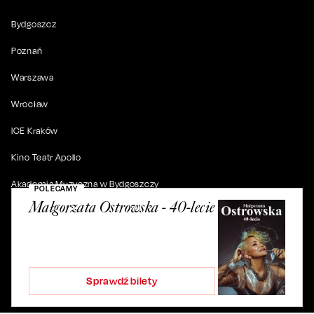
Bydgoszcz
Poznań
Warszawa
Wrocław
ICE Kraków
Kino Teatr Apollo
Akademia Muzyczna w Bydgoszczy
POLECAMY
Małgorzata Ostrowska - 40-lecie
© 2019-
2026
. Wszystkie prawa zastrzeżone.
Sprawdź bilety
ul. Artura Grottgera 4/2, 85-227 Bydgoszcz