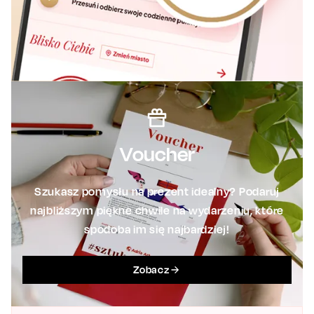
Voucher
Szukasz pomysłu na prezent idealny? Podaruj
najbliższym piękne chwile na wydarzeniu, które
spodoba im się najbardziej!
Zobacz