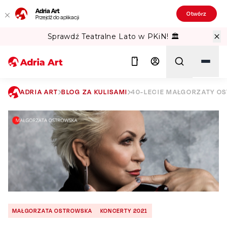
Adria Art
Otwórz
Przejdź do aplikacji
Sprawdź Teatralne Lato w PKiN! 🏛️
ADRIA ART
BLOG ZA KULISAMI
40-LECIE MAŁGORZATY OS
Szukaj
MAŁGORZATA OSTROWSKA
KONCERTY 2021