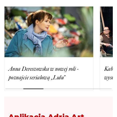
Anna Dereszowska w nowej roli -
Kabar
poznajcie serialową „Lulu”
wystą