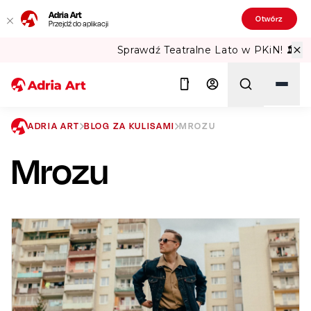
Adria Art
Otwórz
Przejdź do aplikacji
Sprawdź Teatralne Lato w PKiN! 🏛️
ADRIA ART
BLOG ZA KULISAMI
MROZU
Mrozu
Szukaj