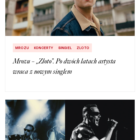
MROZU
KONCERTY
SINGIEL
ZLOTO
Mrozu – „Złoto”. Po dwóch latach artysta
wraca z nowym singlem