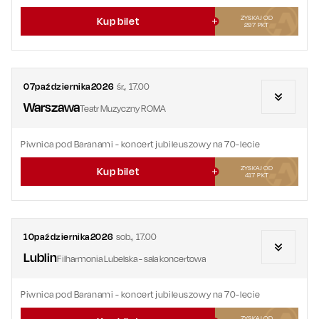
ZYSKAJ OD
Kup bilet
297
PKT
07
października
2026
śr.
,
17.00
Warszawa
Teatr Muzyczny ROMA
Piwnica pod Baranami - koncert jubileuszowy na 70-lecie
ZYSKAJ OD
Kup bilet
417
PKT
10
października
2026
sob.
,
17.00
Lublin
Filharmonia Lubelska - sala koncertowa
Piwnica pod Baranami - koncert jubileuszowy na 70-lecie
ZYSKAJ OD