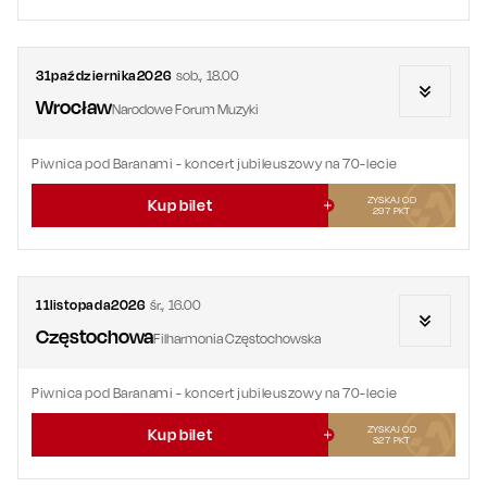
31
października
2026
sob.
,
18.00
Wrocław
Narodowe Forum Muzyki
Piwnica pod Baranami - koncert jubileuszowy na 70-lecie
ZYSKAJ OD
Kup bilet
297
PKT
11
listopada
2026
śr.
,
16.00
Częstochowa
Filharmonia Częstochowska
Piwnica pod Baranami - koncert jubileuszowy na 70-lecie
ZYSKAJ OD
Kup bilet
327
PKT