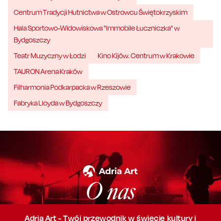
Centrum Tradycji Hutnictwa w Ostrowcu Świętokrzyskim
Hala Sportowo-Widowiskowa "Immobile Łuczniczka" w
Bydgoszczy
Teatr Muzyczny w Łodzi
Kino Kijów. Centrum w Krakowie
TAURON Arena Kraków
Filharmonia Podkarpacka w Rzeszowie
Fabryka Lloyda w Bydgoszczy
O nas
Adria Art - Twój przewodnik w świecie kultury i