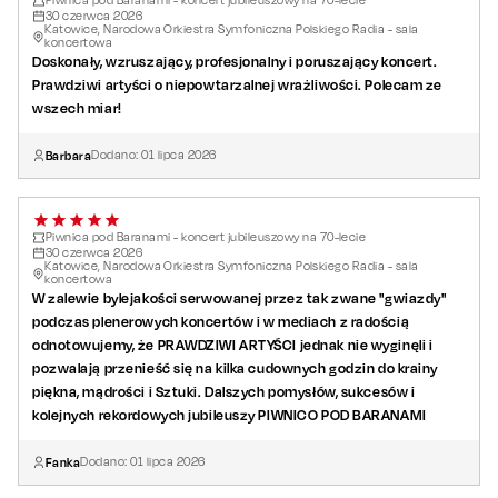
Piwnica pod Baranami - koncert jubileuszowy na 70-lecie
30
czerwca
2026
Katowice, Narodowa Orkiestra Symfoniczna Polskiego Radia - sala
koncertowa
Doskonały, wzruszający, profesjonalny i poruszający koncert.
Prawdziwi artyści o niepowtarzalnej wrażliwości. Polecam ze
wszech miar!
Barbara
Dodano:
01
lipca
2026
Piwnica pod Baranami - koncert jubileuszowy na 70-lecie
30
czerwca
2026
Katowice, Narodowa Orkiestra Symfoniczna Polskiego Radia - sala
koncertowa
W zalewie bylejakości serwowanej przez tak zwane "gwiazdy"
podczas plenerowych koncertów i w mediach z radością
odnotowujemy, że PRAWDZIWI ARTYŚCI jednak nie wyginęli i
pozwalają przenieść się na kilka cudownych godzin do krainy
piękna, mądrości i Sztuki. Dalszych pomysłów, sukcesów i
kolejnych rekordowych jubileuszy PIWNICO POD BARANAMI
Fanka
Dodano:
01
lipca
2026