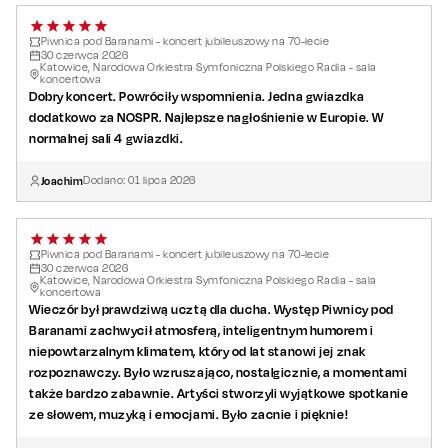
Piwnica pod Baranami - koncert jubileuszowy na 70-lecie
30
czerwca
2026
Katowice, Narodowa Orkiestra Symfoniczna Polskiego Radia - sala
koncertowa
Dobry koncert. Powróciły wspomnienia. Jedna gwiazdka
dodatkowo za NOSPR. Najlepsze nagłośnienie w Europie. W
normalnej sali 4 gwiazdki.
Joachim
Dodano:
01
lipca
2026
Piwnica pod Baranami - koncert jubileuszowy na 70-lecie
30
czerwca
2026
Katowice, Narodowa Orkiestra Symfoniczna Polskiego Radia - sala
koncertowa
Wieczór był prawdziwą ucztą dla ducha. Występ Piwnicy pod
Baranami zachwycił atmosferą, inteligentnym humorem i
niepowtarzalnym klimatem, który od lat stanowi jej znak
rozpoznawczy. Było wzruszająco, nostalgicznie, a momentami
także bardzo zabawnie. Artyści stworzyli wyjątkowe spotkanie
ze słowem, muzyką i emocjami. Było zacnie i pięknie!