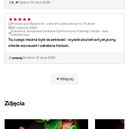
P_P
Dodano:
01
lipca
2026
Piwnica pod Baranami - koncert jubileuszowy na 70-lecie
30
czerwca
2026
Katowice, Narodowa Orkiestra Symfoniczna Polskiego Radia - sala
koncertowa
To, czego można było oczekiwać - wysoki poziom artystyczny,
chwile wzruszeń i odrobina historii.
nobody
Dodano:
01
lipca
2026
Więcej
Zdjęcia