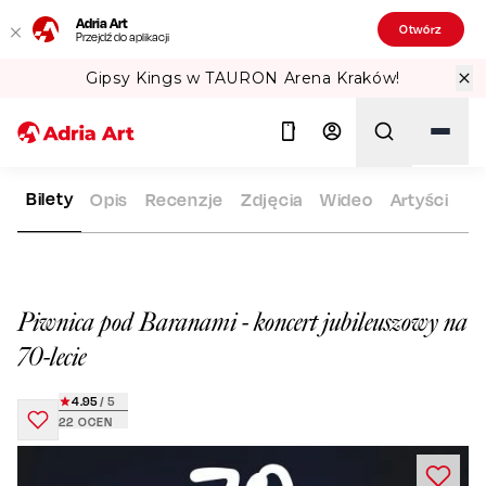
Adria Art
Otwórz
Przejdź do aplikacji
Gipsy Kings w TAURON Arena Kraków!
Bilety
Opis
Recenzje
Zdjęcia
Wideo
Artyści
ADRIA ART
REPERTUAR
PIWNICA POD BARANAMI - KONCE
Szukaj
Piwnica pod Baranami - koncert jubileuszowy na
70-lecie
4.95
/ 5
22
OCEN