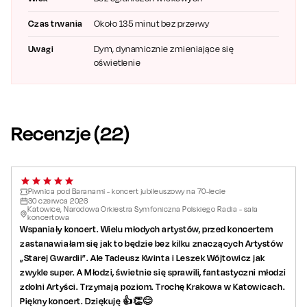
wspomnieniem, lecz żywym doświadczeniem.
Czas trwania
Około 135 minut bez przerwy
Koncerty jubileuszowe Piwnicy pod
Uwagi
Dym, dynamicznie zmieniające się
Baranami – 70 lat legendy
oświetlenie
Z okazji 70-lecia na jednej scenie spotkają się „piwniczni”
artyści różnych generacji, by opowiedzieć piosenkami o
czasie, który minął, i o tym, co dopiero przed nami. Usłyszycie
największe przeboje i utwory, które przez dekady budowały
Recenzje (
22
)
rozpoznawalny styl Piwnicy: połączenie poezji, inteligentnego
dowcipu, nostalgii i ciepła.
To będzie wieczór, w którym znane refreny wrócą jak dawno
Piwnica pod Baranami - koncert jubileuszowy na 70-lecie
niewidziani przyjaciele. Przyjdź i świętuj razem z nami.
30
czerwca
2026
Katowice, Narodowa Orkiestra Symfoniczna Polskiego Radia - sala
koncertowa
Na koncertach występują wymiennie m.in. Ola Maurer, Tamara
Wspaniały koncert. Wielu młodych artystów, przed koncertem
Kalinowska, Agata Ślazyk, Beata Czernecka, Kamila Klimczak,
zastanawiałam się jak to będzie bez kilku znaczących Artystów
Dorota Ślęzak, Tadeusz Kwinta, Rafał Jędrzejczyk, Maciek
„Starej Gwardii”. Ale Tadeusz Kwinta i Leszek Wójtowicz jak
zwykle super. A Młodzi, świetnie się sprawili, fantastyczni młodzi
Półtora, Agata Półtorak-Orłowska, Michał Michalak, Roman
zdolni Artyści. Trzymają poziom. Trochę Krakowa w Katowicach.
Kawalec, Jakub Zuckerman, Leszek Wójtowicz, Adrian Konarski,
Piękny koncert. Dziękuję 👍👏😊