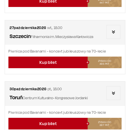
Kup bilet
447
PKT
27
października
2026
wt.
,
18.00
Szczecin
Filharmonia im. Mieczysława Karłowicza
Piwnica pod Baranami - koncert jubileuszowy na 70-lecie
ZYSKAJ OD
Kup bilet
465
PKT
30
października
2026
pt.
,
18.00
Toruń
Centrum Kulturalno- Kongresowe Jordanki
Piwnica pod Baranami - koncert jubileuszowy na 70-lecie
ZYSKAJ OD
Kup bilet
387
PKT