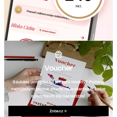
Voucher
Szukasz pomysłu na prezent idealny? Podaruj
najbliższym piękne chwile na wydarzeniu, które
spodoba im się najbardziej!
Zobacz