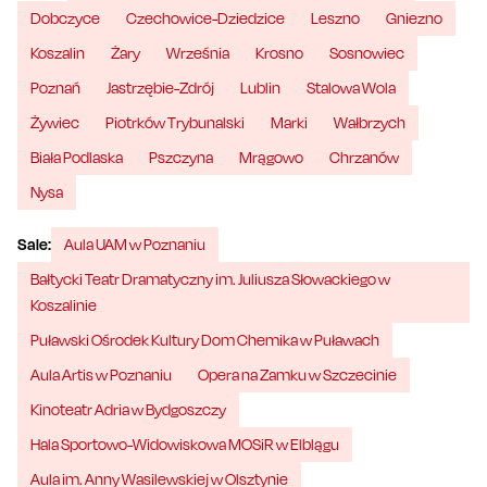
Dobczyce
Czechowice-Dziedzice
Leszno
Gniezno
Koszalin
Żary
Września
Krosno
Sosnowiec
Poznań
Jastrzębie-Zdrój
Lublin
Stalowa Wola
Żywiec
Piotrków Trybunalski
Marki
Wałbrzych
Biała Podlaska
Pszczyna
Mrągowo
Chrzanów
Nysa
Sale:
Aula UAM w Poznaniu
Bałtycki Teatr Dramatyczny im. Juliusza Słowackiego w
Koszalinie
Puławski Ośrodek Kultury Dom Chemika w Puławach
Aula Artis w Poznaniu
Opera na Zamku w Szczecinie
Kinoteatr Adria w Bydgoszczy
Hala Sportowo-Widowiskowa MOSiR w Elblągu
Aula im. Anny Wasilewskiej w Olsztynie