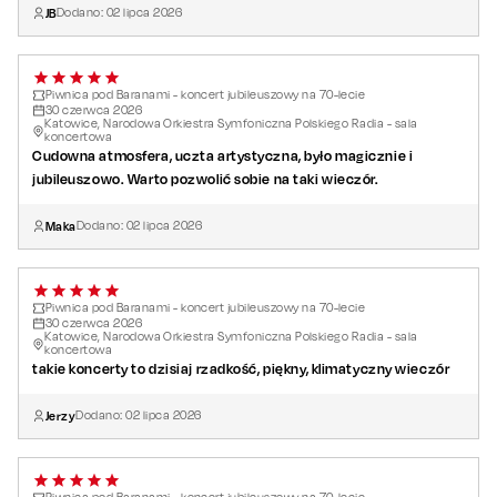
JB
Dodano:
02
lipca
2026
Piwnica pod Baranami - koncert jubileuszowy na 70-lecie
30
czerwca
2026
Katowice, Narodowa Orkiestra Symfoniczna Polskiego Radia - sala
koncertowa
Cudowna atmosfera, uczta artystyczna, było magicznie i
jubileuszowo. Warto pozwolić sobie na taki wieczór.
Maka
Dodano:
02
lipca
2026
Piwnica pod Baranami - koncert jubileuszowy na 70-lecie
30
czerwca
2026
Katowice, Narodowa Orkiestra Symfoniczna Polskiego Radia - sala
koncertowa
takie koncerty to dzisiaj rzadkość, piękny, klimatyczny wieczór
Jerzy
Dodano:
02
lipca
2026