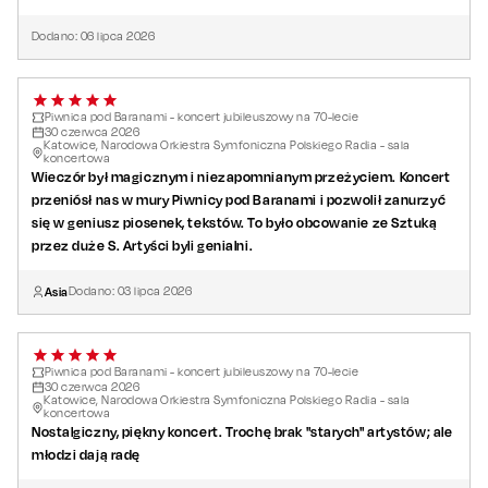
Ewa Wnukowa.
Dodano:
06
lipca
2026
Piwnica pod Baranami - koncert jubileuszowy na 70-lecie
30
czerwca
2026
Katowice, Narodowa Orkiestra Symfoniczna Polskiego Radia - sala
koncertowa
Wieczór był magicznym i niezapomnianym przeżyciem. Koncert
przeniósł nas w mury Piwnicy pod Baranami i pozwolił zanurzyć
się w geniusz piosenek, tekstów. To było obcowanie ze Sztuką
przez duże S. Artyści byli genialni.
Asia
Dodano:
03
lipca
2026
Piwnica pod Baranami - koncert jubileuszowy na 70-lecie
30
czerwca
2026
Katowice, Narodowa Orkiestra Symfoniczna Polskiego Radia - sala
koncertowa
Nostalgiczny, piękny koncert. Trochę brak "starych" artystów; ale
młodzi dają radę