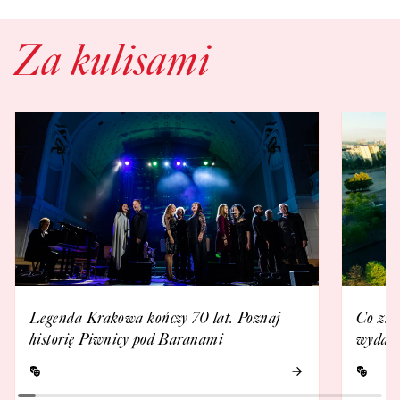
Za kulisami
Legenda Krakowa kończy 70 lat. Poznaj
Co zna
historię Piwnicy pod Baranami
wydarz