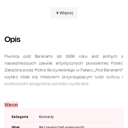
Więcej
Opis
Piwnica pod Baranami od 1956 roku jest jednym z
najważniejszych zjawisk artystycznych powojennej Polski.
Założona przez Piotra Skrzyneckiego w Pałacu „Pod Baranami”
szybko stała się miejscem przyciągającym ludzi kultury i
publiczność spragnioną wolności wyobraźni.
Przez lata z piwniczną sceną związane były wielkie nazwiska –
od
Ewy Demarczyk
i
Anny Szałapak
, przez
Grzegorza
Więcej
Turnaua
, po poetów i twórców, którzy nadali temu miejscu
rangę legendy. Dziś kolejne pokolenia artystów podtrzymują
Kategoria
Koncerty
ducha Piwnicy, udowadniając, że ta tradycja nie jest
Wiek
Bez ograniczeń wiekowych