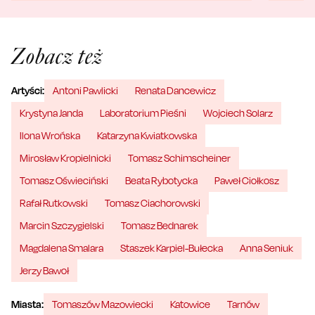
Zobacz też
Artyści:
Antoni Pawlicki
Renata Dancewicz
Krystyna Janda
Laboratorium Pieśni
Wojciech Solarz
Ilona Wrońska
Katarzyna Kwiatkowska
Mirosław Kropielnicki
Tomasz Schimscheiner
Tomasz Oświeciński
Beata Rybotycka
Paweł Ciołkosz
Rafał Rutkowski
Tomasz Ciachorowski
Marcin Szczygielski
Tomasz Bednarek
Magdalena Smalara
Staszek Karpiel-Bułecka
Anna Seniuk
Jerzy Bawoł
Miasta:
Tomaszów Mazowiecki
Katowice
Tarnów