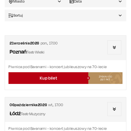
Miasto
Data
Sortuj
21
września
2026
pon.
,
17.00
Poznań
Teatr Wielki
Piwnica pod Baranami - koncert jubileuszowy na 70-lecie
ZYSKAJ OD
Kup bilet
297
PKT
06
października
2026
wt.
,
17.00
Łódź
Teatr Muzyczny
Piwnica pod Baranami - koncert jubileuszowy na 70-lecie