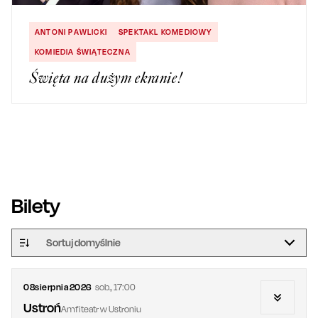
ANTONI PAWLICKI
SPEKTAKL KOMEDIOWY
KOMIEDIA ŚWIĄTECZNA
Święta na dużym ekranie!
Bilety
Sortuj domyślnie
08
sierpnia
2026
sob.
,
17:00
Ustroń
Amfiteatr w Ustroniu