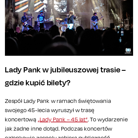
Lady Pank w jubileuszowej trasie –
gdzie kupić bilety?
Zespół Lady Pank w ramach świętowania
swojego 45-lecia wyruszył w trasę
koncertową
„Lady Pank – 45 lat”
. To wydarzenie
jak żadne inne dotąd. Podczas koncertów
członkowie zespołu zabiorą publiczność