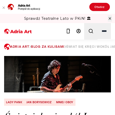
Adria Art
Otwórz
Przejdź do aplikacji
Sprawdź Teatralne Lato w PKiN! 🏛️
ADRIA ART
BLOG ZA KULISAMI
ŚWIAT SIĘ KRĘCI WOKÓŁ J
Szukaj
LADY PANK
JAN BORYSEWICZ
MNIEJ OBCY