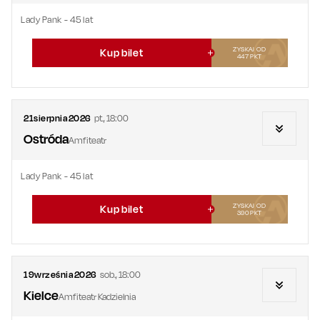
Lady Pank - 45 lat
ZYSKAJ OD
Kup bilet
447
PKT
21
sierpnia
2026
pt.
,
18:00
Ostróda
Amfiteatr
Lady Pank - 45 lat
ZYSKAJ OD
Kup bilet
390
PKT
19
września
2026
sob.
,
18:00
Kielce
Amfiteatr Kadzielnia