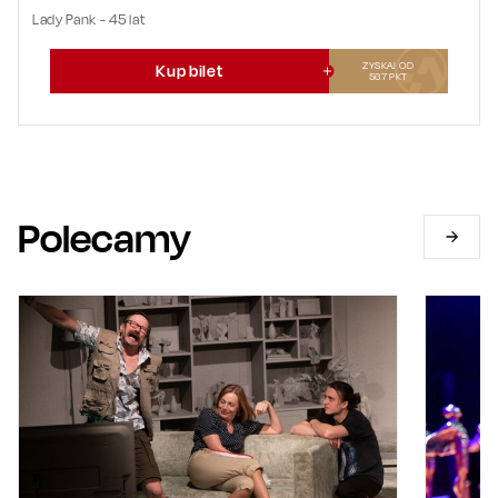
Lady Pank - 45 lat
ZYSKAJ OD
Kup bilet
567
PKT
Polecamy