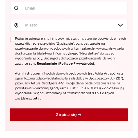
Miasto
Podanie adresu e-mail i nazwy miasta, a następnie potwierdzenie ich
przez kliknięcie przycisku "Zapisz się", oznacza zgodę na
przetwarzanie danych osobowych w tym zakresie, wyłącznie w celu
dostarczania biuletynu informacyjnego "Newsletter" do czasu
wycofania zgody. Szczegóły dotyczące przetwarzania danych
Regulaminie
Polityce Prywatności
zawarte są w
i
.
Administratorem Twoich danych osobowych jest Adria Art spółka z
ograniczoną odpowiedzialnością z siedzibą w Bydgoszczy (85- 227),
przy ulicy Artura Grottgera 4/2. Twoje dane będą przetwarzane na
podstawie wyrażonej zgody (art. 6 ust. 1 lit. a RODOD) – do czasu jej
wycofania. Więcej informacji na temat przetwarzania danych
tutaj.
znajdziesz
Zapisz się