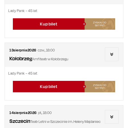
Lady Pank - 45 lat
ZYSKAJ OD
Kup bilet
597
PKT
13
sierpnia
2026
czw.
,
18:00
Kołobrzeg
Amfiteatr w Kołobrzegu
Lady Pank - 45 lat
ZYSKAJ OD
Kup bilet
537
PKT
14
sierpnia
2026
pt.
,
18:00
Szczecin
Teatr Letni w Szczecinie im. Heleny Majdaniec