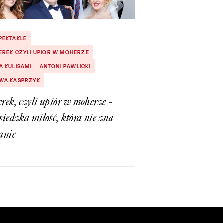
PEKTAKLE
EREK CZYLI UPIOR W MOHERZE
A KULISAMI
ANTONI PAWLICKI
WA KASPRZYK
rek, czyli upiór w moherze –
siedzka miłość, która nie zna
anic