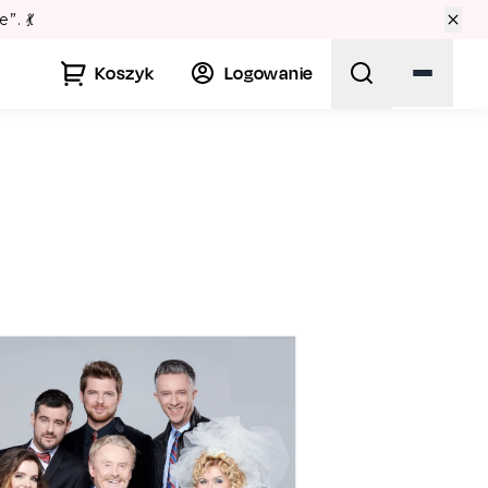
Pałacu Kultury! 🏛️
Koszyk
Logowanie