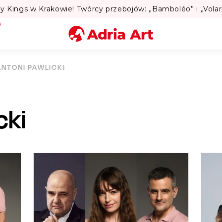
Lato w Warszawie? Sprawdź Teatralne Lato w 
Miasto
ANTONI PAWLICKI
Kategoria
cki
Szukaj