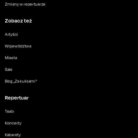
Zmiany w repertuarze
Zobacz też
Artyści
Województwa
Miasta
Sale
Blog „Za kulisami”
Repertuar
Teatr
Koncerty
Kabarety