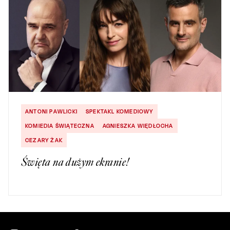
ANTONI PAWLICKI
SPEKTAKL KOMEDIOWY
KOMIEDIA ŚWIĄTECZNA
AGNIESZKA WIĘDŁOCHA
CEZARY ŻAK
Święta na dużym ekranie!