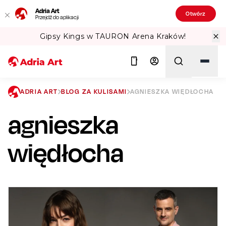
Adria Art
Otwórz
Przejdź do aplikacji
ów!
Sprawdź Teatralne Lato w PKiN! 
ADRIA ART
BLOG ZA KULISAMI
AGNIESZKA WIĘDŁOCHA
agnieszka
Szukaj
więdłocha