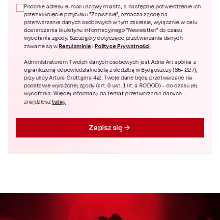
Podanie adresu e-mail i nazwy miasta, a następnie potwierdzenie ich
przez kliknięcie przycisku "Zapisz się", oznacza zgodę na
przetwarzanie danych osobowych w tym zakresie, wyłącznie w celu
dostarczania biuletynu informacyjnego "Newsletter" do czasu
wycofania zgody. Szczegóły dotyczące przetwarzania danych
Regulaminie
Polityce Prywatności
zawarte są w
i
.
Administratorem Twoich danych osobowych jest Adria Art spółka z
ograniczoną odpowiedzialnością z siedzibą w Bydgoszczy (85- 227),
przy ulicy Artura Grottgera 4/2. Twoje dane będą przetwarzane na
podstawie wyrażonej zgody (art. 6 ust. 1 lit. a RODOD) – do czasu jej
wycofania. Więcej informacji na temat przetwarzania danych
tutaj.
znajdziesz
Zapisz się