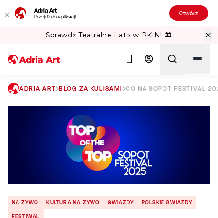
Adria Art
Otwórz
Przejdź do aplikacji
Sprawdź Teatralne Lato w PKiN! 🏛️
ADRIA ART
BLOG ZA KULISAMI
CO NA SOPOT FESTIVAL 2
Szukaj
NA ŻYWO
KULTURA NA ŻYWO
GWIAZDY
POLSKIE GWIAZDY
FESTIWAL