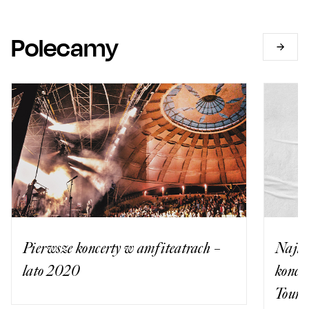
Polecamy
Pierwsze koncerty w amfiteatrach –
Najle
lato 2020
konce
Tour 