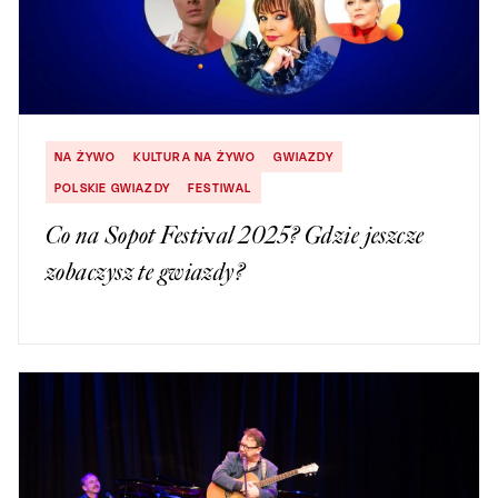
NA ŻYWO
KULTURA NA ŻYWO
GWIAZDY
POLSKIE GWIAZDY
FESTIWAL
Co na Sopot Festival 2025? Gdzie jeszcze
zobaczysz te gwiazdy?