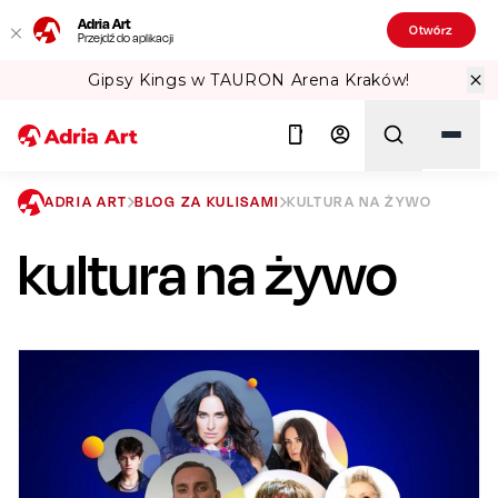
Adria Art
Otwórz
Przejdź do aplikacji
Gipsy Kings w TAURON Arena Kraków!
ADRIA ART
BLOG ZA KULISAMI
KULTURA NA ŻYWO
kultura na żywo
Szukaj