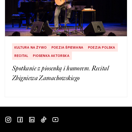
KULTURA NA ŻYWO
POEZJA ŚPIEWANA
POEZJA POLSKA
RECITAL
PIOSENKA AKTORSKA
Spotkanie z piosenką i humorem. Recital
Zbigniewa Zamachowskiego