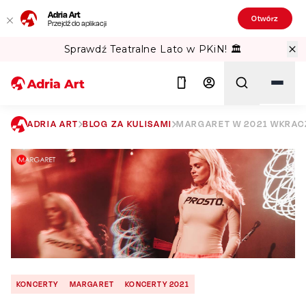
Adria Art
Otwórz
Przejdź do aplikacji
Sprawdź Teatralne Lato w PKiN! 🏛️
ADRIA ART
BLOG ZA KULISAMI
MARGARET W 2021 WKRACZ
Szukaj
KONCERTY
MARGARET
KONCERTY 2021