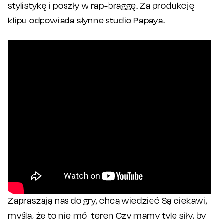
stylistykę i poszły w rap-braggę. Za produkcję
klipu odpowiada słynne studio Papaya.
Zapraszają nas do gry, chcą wiedzieć Są ciekawi,
myślą, że to nie mój teren Czy mamy tyle siły, by