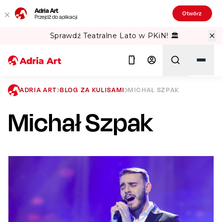
Adria Art
Otwórz
Przejdź do aplikacji
Sprawdź Teatralne Lato w PKiN! 🏛️
ADRIA ART
BLOG ZA KULISAMI
MICHAŁ SZPAK
Michał Szpak
Szukaj